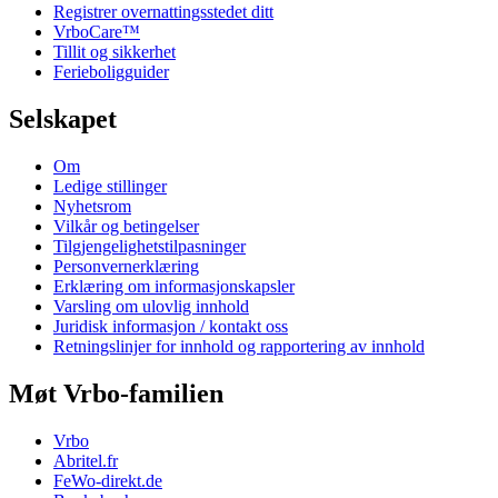
Registrer overnattingsstedet ditt
VrboCare™
Tillit og sikkerhet
Ferieboligguider
Selskapet
Om
Ledige stillinger
Nyhetsrom
Vilkår og betingelser
Tilgjengelighetstilpasninger
Personvernerklæring
Erklæring om informasjonskapsler
Varsling om ulovlig innhold
Juridisk informasjon / kontakt oss
Retningslinjer for innhold og rapportering av innhold
Møt Vrbo-familien
Vrbo
Abritel.fr
FeWo-direkt.de