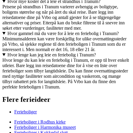
Hvor mye koster det å leie et strandhus i Tranum?
Prisene på strandhus i Tranum varierer avhengig av boligtype,
boligens størrelse og når på året du skal reise. Bare legg inn
reisedatoene dine på Vrbo og antall gjester for å se tilgjengelige
alternativer og priser. Etterpå kan du bruke filtrene til å snevre inn
søket etter vurderinger, fasiliteter med mer.
Hvor gammel må du være for å leie en feriebolig i Tranum?
Minimumsalderen kan være forskjellig for ulike overnattingssteder
på Vrbo, så sjekke reglene til den ferieboligen i Tranum som du er
interessert i. Men normalt er det 16, 18 eller 21 år.
Hvor lenge kan jeg leie en feriebolig i Tranum?
Hvor lenge du kan leie en feriebolig i Tranum, er opp til hver enkelt
utleier. Bare legg inn reisedatoene dine for å vise en liste over
ferieboliger som tilbyr langtidsleie. Du kan finne overnattingssteder
med nyttige fasiliteter som aircondition og vaskerom, og mange
tilbyr rabattert pris for langtidsleie. På Vrbo kan du finne den
perfekte ferieboligen i Tranum.
Flere ferieideer
Ferieboliger
Ferieboliger i Rodhus kirke
Ferieboliger i Harmonika museet
Ferieboliger i Kokkedal slott