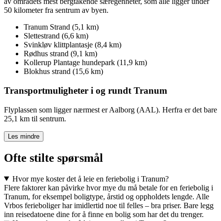
av områdets mest bergtakende særegenheter, som alle ligger under
50 kilometer fra sentrum av byen.
Tranum Strand (5,1 km)
Slettestrand (6,6 km)
Svinkløv klittplantasje (8,4 km)
Rødhus strand (9,1 km)
Kollerup Plantage hundepark (11,9 km)
Blokhus strand (15,6 km)
Transportmuligheter i og rundt Tranum
Flyplassen som ligger nærmest er Aalborg (AAL). Herfra er det bare
25,1 km til sentrum.
Les mindre
Ofte stilte spørsmål
Hvor mye koster det å leie en feriebolig i Tranum?
Flere faktorer kan påvirke hvor mye du må betale for en feriebolig i
Tranum, for eksempel boligtype, årstid og oppholdets lengde. Alle
Vrbos ferieboliger har imidlertid noe til felles – bra priser. Bare legg
inn reisedatoene dine for å finne en bolig som har det du trenger.