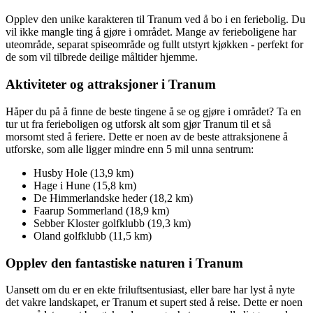
Opplev den unike karakteren til Tranum ved å bo i en feriebolig. Du
vil ikke mangle ting å gjøre i området. Mange av ferieboligene har
uteområde, separat spiseområde og fullt utstyrt kjøkken - perfekt for
de som vil tilbrede deilige måltider hjemme.
Aktiviteter og attraksjoner i Tranum
Håper du på å finne de beste tingene å se og gjøre i området? Ta en
tur ut fra ferieboligen og utforsk alt som gjør Tranum til et så
morsomt sted å feriere. Dette er noen av de beste attraksjonene å
utforske, som alle ligger mindre enn 5 mil unna sentrum:
Husby Hole (13,9 km)
Hage i Hune (15,8 km)
De Himmerlandske heder (18,2 km)
Faarup Sommerland (18,9 km)
Sebber Kloster golfklubb (19,3 km)
Oland golfklubb (11,5 km)
Opplev den fantastiske naturen i Tranum
Uansett om du er en ekte friluftsentusiast, eller bare har lyst å nyte
det vakre landskapet, er Tranum et supert sted å reise. Dette er noen