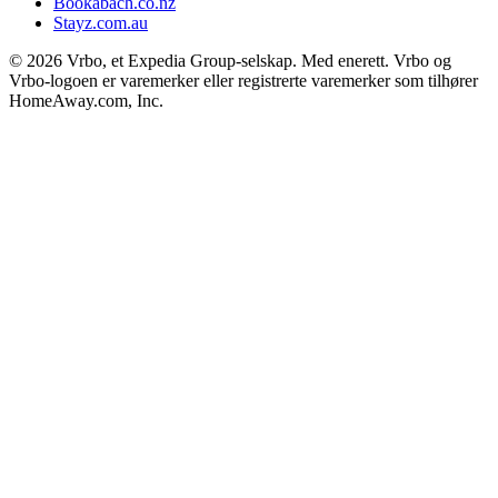
Bookabach.co.nz
Stayz.com.au
© 2026 Vrbo, et Expedia Group-selskap. Med enerett. Vrbo og
Vrbo-logoen er varemerker eller registrerte varemerker som tilhører
HomeAway.com, Inc.