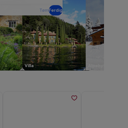
Tøm
Ferdig
Villa
Alpehytte
ont Apartment B, åpnes i en ny fane
Mer informasjon om Historisk bondegård på Sjællands vestky
Mer informasjon om Bo