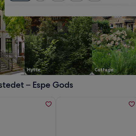
Hytte
Cottage
stedet – Espe Gods
 åpnes i en ny fane
jon om 5 roms fin bolig i Nyborg, åpnes i en ny fane
Mer informasjon om Skærven Beachfr