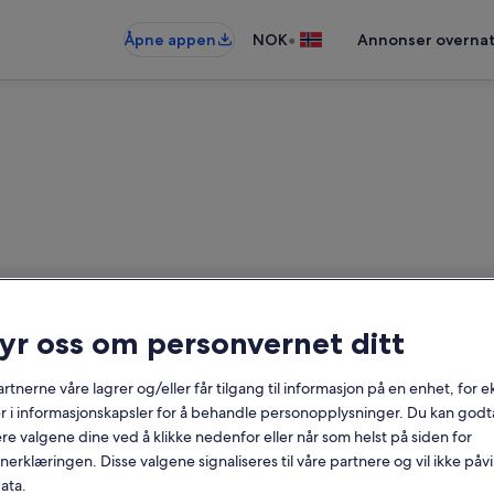
•
Åpne appen
NOK
Annonser overnat
ryr oss om personvernet ditt
Ferieboliger nær Espe Gods
rtnerne våre lagrer og/eller får tilgang til informasjon på en enhet, for
r i informasjonskapsler for å behandle personopplysninger. Du kan godta
Datoer
re valgene dine ved å klikke nedenfor eller når som helst på siden for
erklæringen. Disse valgene signaliseres til våre partnere og vil ikke påv
ata.