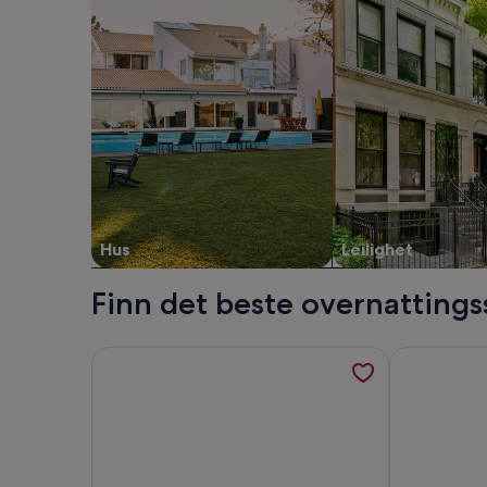
Hus
Leilighet
Finn det beste overnattings
Mer informasjon om 3 roms koselig bolig i Nyborg,
Mer informas