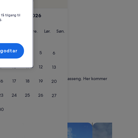
Fleksible datoer
september 2026
få tilgang til
g,
g
irsdag
Onsdag
Torsdag
Fredag
Lørdag
Søndag
Ons.
Tor.
Fre.
Lør.
Søn.
 godtar
2
3
4
5
6
9
10
11
12
13
 med venner og familie, som hage og basseng. Her kommer
16
17
18
19
20
23
24
25
26
27
30
søk etter villaer
søk etter alpehytter