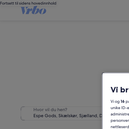
Fortsett til sidens hovedinnhold
Vi b
Vi og
16
pa
unike ID-e
Hvor vil du hen?
administre
personvern
nettleserd