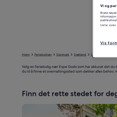
Vi og par
Bruke nøyakt
informasjon 
publikumsund
Liste over
Vis for
Hjem
Ferieboliger
Danmark
Sjælland
Slagelse kommun
Velg en feriebolig nær Espe Gods som har akkurat det du t
du til å finne et overnattingssted som dekker alles behov,
Finn det rette stedet for de
Søk etter hus
Søk etter leilighete