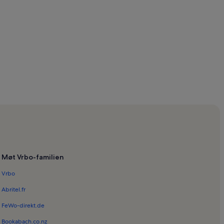
Møt Vrbo-familien
Vrbo
Abritel.fr
FeWo-direkt.de
Bookabach.co.nz