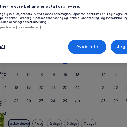
Kalender
tnerne våre behandler data for å levere:
månedene
august 2026
ige geolokasjonsdata. Aktivt skanne enhetsegenskaper for identifikasjon. Lagre og/eller 
som
på en enhet. Personlig tilpasset annonsering og innhold, annonsering- og innholdsmålin
vises
ersøkelser og tjenesteutvikling.
akkurat
 partnere (leverandører)
Mandag
Tirsdag
Onsdag
Torsdag
Fredag
Lørdag
Søndag
Manda
T
Man.
Tir.
Ons.
Tor.
Fre.
Lør.
Søn.
Man.
Tir.
nå,
er
August
mål
Avvis alle
Jeg
1
1
2
2026
og
e
Skælskør
Boeslunde
Ferieboliger nær Espe Gods
3
4
5
6
7
8
7
8
9
September
2026.
renger. Våre ferieboliger har de beste fasilitetene for oppholdet ditt
10
11
12
13
14
15
14
15
16
 med for eksempel tilgjengelighetstilpasning og røykeforbud.
17
18
19
20
21
22
21
22
23
g
24
25
26
27
28
29
28
29
30
31
r
søk etter hytter
søk etter cottages
Eksakte datoer
± 1 dag
± 2 dager
± 3 dager
± 7 dager