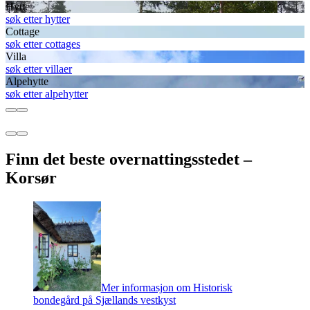
Hytte
søk etter hytter
Cottage
søk etter cottages
Villa
søk etter villaer
Alpehytte
søk etter alpehytter
Finn det beste overnattingsstedet –
Korsør
Mer informasjon om Historisk
bondegård på Sjællands vestkyst