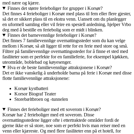
med nære og kjære.
Finnes det større ferieboliger for grupper i Korsør?
Det finnes 4 ferieboliger i Korsør med plass til fem eller flere gjester,
så det er sikkert plass til en ekstra venn. Uansett om du planlegger
en uformell samling eller vil feire en spesiell anledning, hjelper Vrbo
deg med å bestille en feriebolig som er midt i blinken.
Finnes det barnevennlige ferieboliger i Korsør?
Det finnes 7 familievennlige overnattingssteder som du kan velge
mellom i Korsør, så alt ligger til rette for en ferie med store og små.
Filtrer på familievennlige overnattingssteder for å finne et sted med
fasiliteter som er perfekte for en familieferie, for eksempel kjøkken,
uteområde, boblebad og køyesenger.
Hva er de beste familievennlige attraksjonene i Korsør?
Det er ikke vanskelig å underholde barna på ferie i Korsør med disse
flotte familievennlige attraksjonene:
Korsør kystbatteri
Korsor Biograf Teater
Storebæltbroen og -tunnelen
Finnes det ferieboliger med ett soverom i Korsør?
Korsør har 2 ferieboliger med ett soverom. Disse
overnattingsstedene ligger ofte i ettertraktede områder fordi de
gjerne ikke er så store, noe som er perfekt hvis man reiser med en
venn eller kjæreste. Og med flere fasiliteter enn på et hotell, for