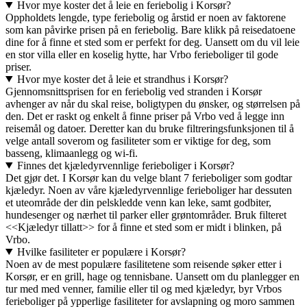
Hvor mye koster det å leie en feriebolig i Korsør?
Oppholdets lengde, type feriebolig og årstid er noen av faktorene
som kan påvirke prisen på en feriebolig. Bare klikk på reisedatoene
dine for å finne et sted som er perfekt for deg. Uansett om du vil leie
en stor villa eller en koselig hytte, har Vrbo ferieboliger til gode
priser.
Hvor mye koster det å leie et strandhus i Korsør?
Gjennomsnittsprisen for en feriebolig ved stranden i Korsør
avhenger av når du skal reise, boligtypen du ønsker, og størrelsen på
den. Det er raskt og enkelt å finne priser på Vrbo ved å legge inn
reisemål og datoer. Deretter kan du bruke filtreringsfunksjonen til å
velge antall soverom og fasiliteter som er viktige for deg, som
basseng, klimaanlegg og wi-fi.
Finnes det kjæledyrvennlige ferieboliger i Korsør?
Det gjør det. I Korsør kan du velge blant 7 ferieboliger som godtar
kjæledyr. Noen av våre kjæledyrvennlige ferieboliger har dessuten
et uteområde der din pelskledde venn kan leke, samt godbiter,
hundesenger og nærhet til parker eller grøntområder. Bruk filteret
<<Kjæledyr tillatt>> for å finne et sted som er midt i blinken, på
Vrbo.
Hvilke fasiliteter er populære i Korsør?
Noen av de mest populære fasilitetene som reisende søker etter i
Korsør, er en grill, hage og tennisbane. Uansett om du planlegger en
tur med med venner, familie eller til og med kjæledyr, byr Vrbos
ferieboliger på ypperlige fasiliteter for avslapning og moro sammen