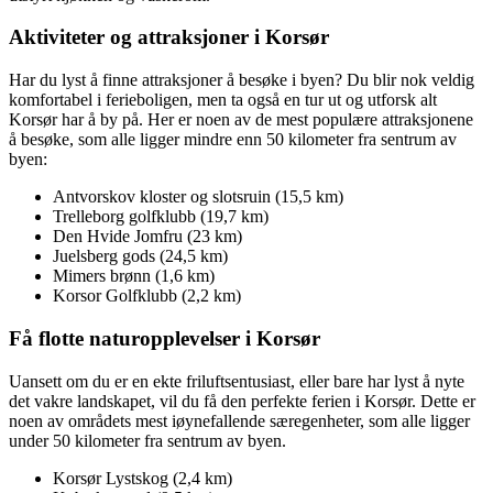
Aktiviteter og attraksjoner i Korsør
Har du lyst å finne attraksjoner å besøke i byen? Du blir nok veldig
komfortabel i ferieboligen, men ta også en tur ut og utforsk alt
Korsør har å by på. Her er noen av de mest populære attraksjonene
å besøke, som alle ligger mindre enn 50 kilometer fra sentrum av
byen:
Antvorskov kloster og slotsruin (15,5 km)
Trelleborg golfklubb (19,7 km)
Den Hvide Jomfru (23 km)
Juelsberg gods (24,5 km)
Mimers brønn (1,6 km)
Korsor Golfklubb (2,2 km)
Få flotte naturopplevelser i Korsør
Uansett om du er en ekte friluftsentusiast, eller bare har lyst å nyte
det vakre landskapet, vil du få den perfekte ferien i Korsør. Dette er
noen av områdets mest iøynefallende særegenheter, som alle ligger
under 50 kilometer fra sentrum av byen.
Korsør Lystskog (2,4 km)