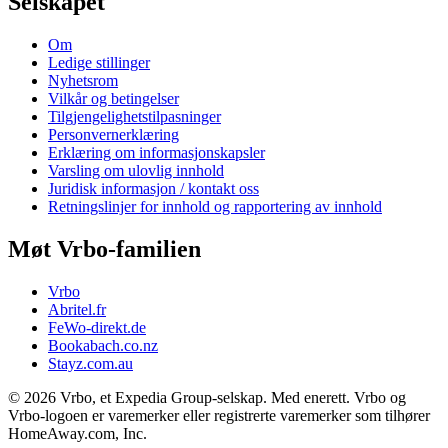
Selskapet
Om
Ledige stillinger
Nyhetsrom
Vilkår og betingelser
Tilgjengelighetstilpasninger
Personvernerklæring
Erklæring om informasjonskapsler
Varsling om ulovlig innhold
Juridisk informasjon / kontakt oss
Retningslinjer for innhold og rapportering av innhold
Møt Vrbo-familien
Vrbo
Abritel.fr
FeWo-direkt.de
Bookabach.co.nz
Stayz.com.au
© 2026 Vrbo, et Expedia Group-selskap. Med enerett. Vrbo og
Vrbo-logoen er varemerker eller registrerte varemerker som tilhører
HomeAway.com, Inc.