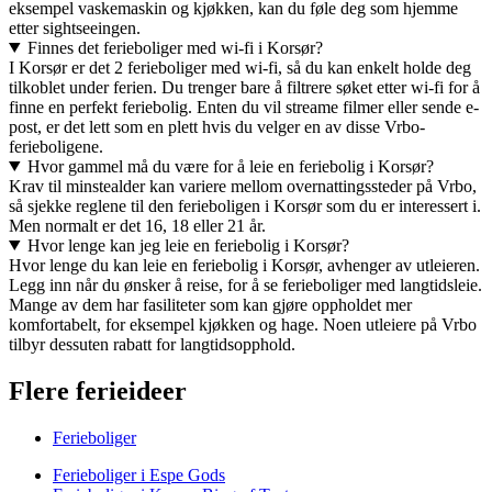
eksempel vaskemaskin og kjøkken, kan du føle deg som hjemme
etter sightseeingen.
Finnes det ferieboliger med wi-fi i Korsør?
I Korsør er det 2 ferieboliger med wi-fi, så du kan enkelt holde deg
tilkoblet under ferien. Du trenger bare å filtrere søket etter wi-fi for å
finne en perfekt feriebolig. Enten du vil streame filmer eller sende e-
post, er det lett som en plett hvis du velger en av disse Vrbo-
ferieboligene.
Hvor gammel må du være for å leie en feriebolig i Korsør?
Krav til minstealder kan variere mellom overnattingssteder på Vrbo,
så sjekke reglene til den ferieboligen i Korsør som du er interessert i.
Men normalt er det 16, 18 eller 21 år.
Hvor lenge kan jeg leie en feriebolig i Korsør?
Hvor lenge du kan leie en feriebolig i Korsør, avhenger av utleieren.
Legg inn når du ønsker å reise, for å se ferieboliger med langtidsleie.
Mange av dem har fasiliteter som kan gjøre oppholdet mer
komfortabelt, for eksempel kjøkken og hage. Noen utleiere på Vrbo
tilbyr dessuten rabatt for langtidsopphold.
Flere ferieideer
Ferieboliger
Ferieboliger i Espe Gods