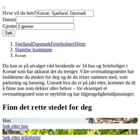
Hvor vil du hen?
Datoer
Gjester
Søk
Sjælland
Danmark
Ferieboliger
Hjem
Slagelse kommune
Korsør
Du kan se på utvalget vårt bestående av 34 hus og ferieboliger i
Korsør som har akkurat det du trenger. Våre overnattingssteder har
fasilitetene du ønsker for deg og de du reiser sammen med, som
parkering og basseng. Uansett hva du er på jakt etter, kommer du til
å finne noe som dekker alles behov – for eksempel et
overnattingssted som er røykfritt og har tilgjengelighetstilpasninger.
Finn det rette stedet for deg
Hus
Søk etter hus
Leilighet
Søk etter leiligheter