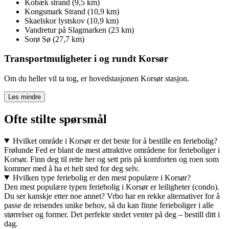
Kobæk strand (9,5 km)
Kongsmark Strand (10,9 km)
Skaelskor lystskov (10,9 km)
Vandretur på Slagmarken (23 km)
Sorø Sø (27,7 km)
Transportmuligheter i og rundt Korsør
Om du heller vil ta tog, er hovedstasjonen Korsør stasjon.
Les mindre
Ofte stilte spørsmål
Hvilket område i Korsør er det beste for å bestille en feriebolig?
Frølunde Fed er blant de mest attraktive områdene for ferieboliger i
Korsør. Finn deg til rette her og sett pris på komforten og roen som
kommer med å ha et helt sted for deg selv.
Hvilken type feriebolig er den mest populære i Korsør?
Den mest populære typen feriebolig i Korsør er leiligheter (condo).
Du ser kanskje etter noe annet? Vrbo har en rekke alternativer for å
passe de reisendes unike behov, så du kan finne ferieboliger i alle
størrelser og former. Det perfekte stedet venter på deg – bestill ditt i
dag.