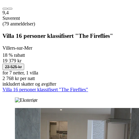
9,4
Suverent
(79 anmeldelser)
Villa 16 personer klassifisert "The Fireflies"
Villers-sur-Mer
18 % rabatt
19 379 kr
23 525 kr
for 7 netter, 1 villa
2 768 kr per natt
inkludert skatter og avgifter
Villa 16 personer klassifisert "The Fireflies"