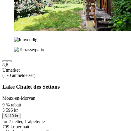
8,6
Utmerket
(170 anmeldelser)
Lake Chalet des Settons
Moux-en-Morvan
9 % rabatt
5 595 kr
6 119 kr
for 7 netter, 1 alpehytte
799 kr per natt