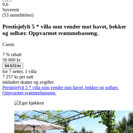
9,6
Suverent
(53 anmeldelser)
Prestisjefylt 5 * villa som vender mot havet, bekker
og solbær. Oppvarmet svømmebasseng.
Cassis
7 % rabatt
50 800 kr
54 572 kr
for 7 netter, 1 villa
7 257 kr per natt
inkludert skatter og avgifter
Prestisjefylt 5 * villa som vender mot havet, bekker og solbær.
Oppvarmet svømmebasseng.