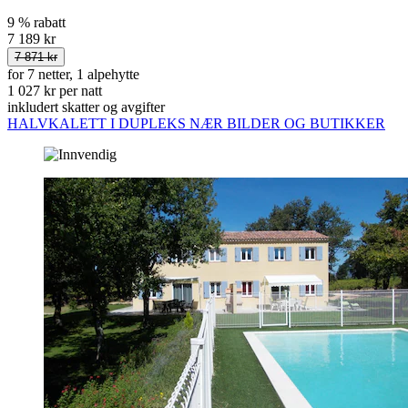
9 % rabatt
7 189 kr
7 871 kr
for 7 netter, 1 alpehytte
1 027 kr per natt
inkludert skatter og avgifter
HALVKALETT I DUPLEKS NÆR BILDER OG BUTIKKER