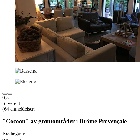
9,8
Suverent
(64 anmeldelser)
"Cocoon" av grøntområder i Drôme Provençale
Rochegude