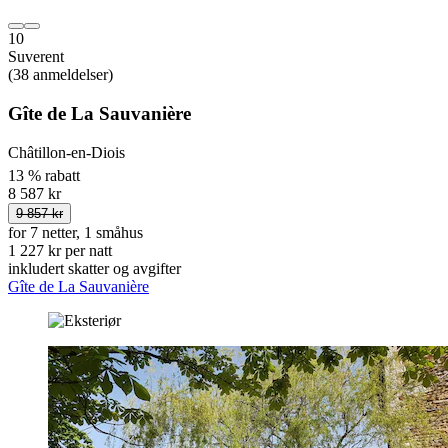
10
Suverent
(38 anmeldelser)
Gîte de La Sauvanière
Châtillon-en-Diois
13 % rabatt
8 587 kr
9 857 kr
for 7 netter, 1 småhus
1 227 kr per natt
inkludert skatter og avgifter
Gîte de La Sauvanière