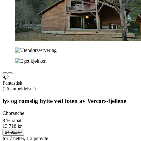
9,2
Fantastisk
(26 anmeldelser)
lys og romslig hytte ved foten av Vercors-fjellene
Choranche
8 % rabatt
13 718 kr
14 911 kr
for 7 netter, 1 alpehytte