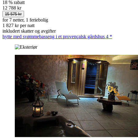
18 % rabatt
12 788 kr
15 575 kr
for 7 netter, 1 feriebolig
1 827 kr per natt
inkludert skatter og avgifter
hytte med svømmebasseng i et provençalsk gårdshus 4 *