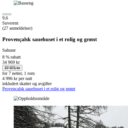
9,6
Suverent
(27 anmeldelser)
Provençalsk sauehuset i et rolig og grønt
Sahune
8 % rabatt
34 969 kr
37 971 kr
for 7 netter, 1 rom
4 996 kr per natt
inkludert skatter og avgifter
Provençalsk sauehuset i et rolig og grønt