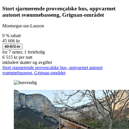
Stort sjarmerende provençalske hus, oppvarmet
autonet svømmebasseng, Grignan-området
Montsegur-sur-Lauzon
9 % rabatt
45 606 kr
49 872 kr
for 7 netter, 1 feriebolig
6 515 kr per natt
inkludert skatter og avgifter
Stort sjarmerende provençalske hus, oppvarmet autonet
svømmebasseng, Grignan-området