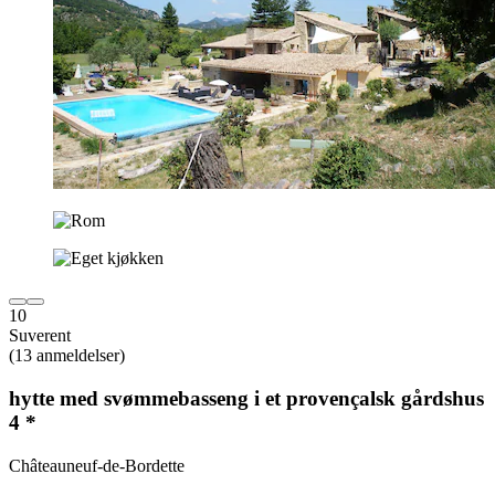
10
Suverent
(13 anmeldelser)
hytte med svømmebasseng i et provençalsk gårdshus
4 *
Châteauneuf-de-Bordette