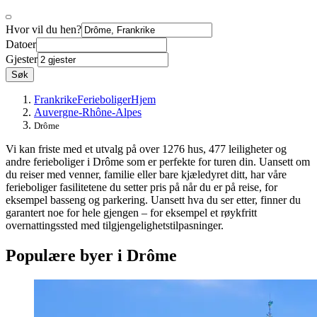
Hvor vil du hen?
Datoer
Gjester
Søk
Frankrike
Ferieboliger
Hjem
Auvergne-Rhône-Alpes
Drôme
Vi kan friste med et utvalg på over 1276 hus, 477 leiligheter og
andre ferieboliger i Drôme som er perfekte for turen din. Uansett om
du reiser med venner, familie eller bare kjæledyret ditt, har våre
ferieboliger fasilitetene du setter pris på når du er på reise, for
eksempel basseng og parkering. Uansett hva du ser etter, finner du
garantert noe for hele gjengen – for eksempel et røykfritt
overnattingssted med tilgjengelighetstilpasninger.
Populære byer i Drôme