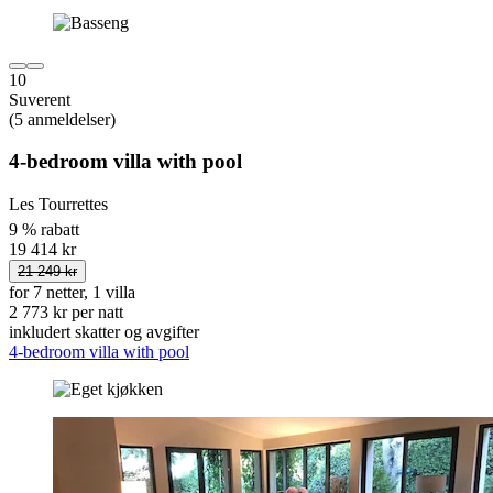
10
Suverent
(5 anmeldelser)
4-bedroom villa with pool
Les Tourrettes
9 % rabatt
19 414 kr
21 249 kr
for 7 netter, 1 villa
2 773 kr per natt
inkludert skatter og avgifter
4-bedroom villa with pool