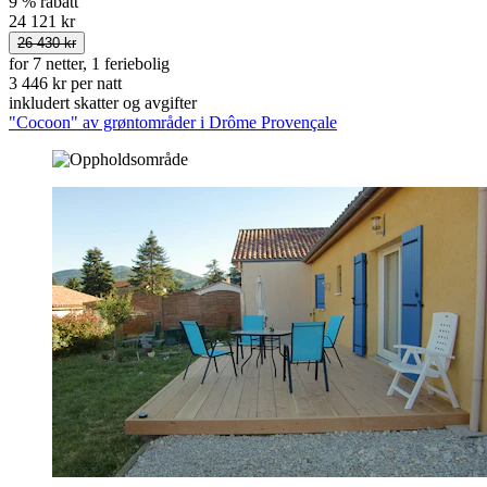
9 % rabatt
24 121 kr
26 430 kr
for 7 netter, 1 feriebolig
3 446 kr per natt
inkludert skatter og avgifter
"Cocoon" av grøntområder i Drôme Provençale