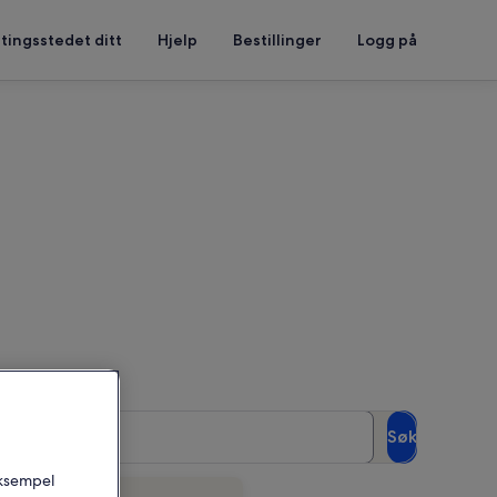
tingsstedet ditt
Hjelp
Bestillinger
Logg på
e
Gjester
Søk
2 gjester
 eksempel