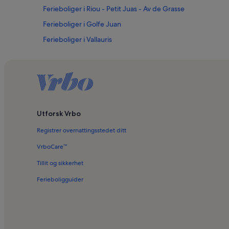
Ferieboliger i Riou - Petit Juas - Av de Grasse
Ferieboliger i Golfe Juan
Ferieboliger i Vallauris
Ferieboliger i Le Cannet
Ferieboliger i Long Beach
Ferieboliger i Notre-Dame d'Espérance kirke
Ferieboliger i Nasjonalt Picasso-museum
Utforsk Vrbo
Ferieboliger i Gambetta-markedet
Registrer overnattingsstedet ditt
Ferieboliger i California - Pezou
Ferieboliger i Mougins
VrboCare™
Ferieboliger i Handi plage
Tillit og sikkerhet
Ferieboliger i Iles de Lerins
Ferieboligguider
Hus i Fabron
Leiligheter i Antibes
Villaer i Vence