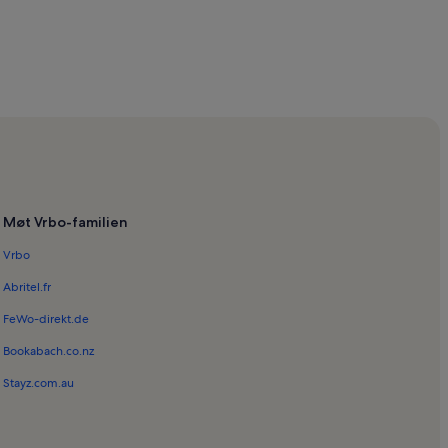
e
Møt Vrbo-familien
Vrbo
ke matmarked
Abritel.fr
FeWo-direkt.de
Bookabach.co.nz
Stayz.com.au