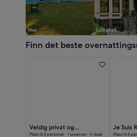
Hus
Leilighet
Finn det beste overnattingss
Mer informasjon om Veldig privat og rolig hytte ide
Mer informas
Bilde av Veldig privat og rolig hytte ideelt for å sl
Bilde av Je 
Veldig privat og
Je Suis 
rolig hytte ideelt for
Accueilli
Plass til 2 personer · 1 soverom · 1+ bad
Plass til 4 p