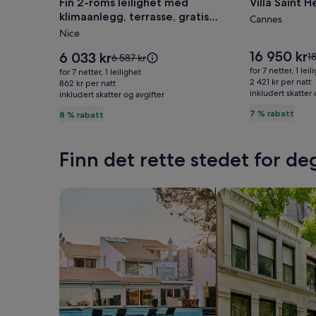
Fin 2-roms leilighet med
Villa Saint H
Fin
Villa
klimaanlegg, terrasse, gratis
2-
Saint
Cannes
parkeringsheis. lift
Nice
roms
Henri
leilighet
Prisen
16 950 kr
Prisen
6 033 kr
Pr
1
Prisen
6 587 kr
er
med
er
va
var
for 7 netter, 1 leil
for 7 netter, 1 leilighet
16 950 kr
6 033 kr
18
6 587 kr.
2 421 kr per natt
klimaanlegg,
862 kr per natt
inkludert skatter 
S
inkludert skatter og avgifter
Se
terrasse,
m
mer
7 % rabatt
8 % rabatt
gratis
i
informasjon
o
parkeringsheis.
om
st
standardpris.
lift
Finn det rette stedet for de
Søk etter hus
Søk etter leilighete