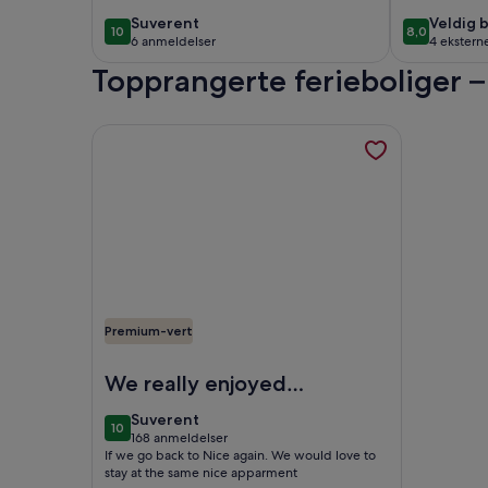
å slappe av
la Rési
suverent
veldig
Suverent
Veldig 
10
8,0
10 av 10
8,0 av 10
Eden,
6 anmeldelser
4 ekstern
bra
(6
Topprangerte ferieboliger – 
anmeldelser)
Mer informasjon om Meget velutstyrte andre etasje 
Premium-vert
Bilde av Meget velutstyrte andre etasje leilighet i 
We really enjoyed
the stay in Nice. The
suverent
Suverent
10
appartment had a
10 av 10
168 anmeldelser
(168
If we go back to Nice again. We would love to
perfect location.
anmeldelser)
stay at the same nice apparment