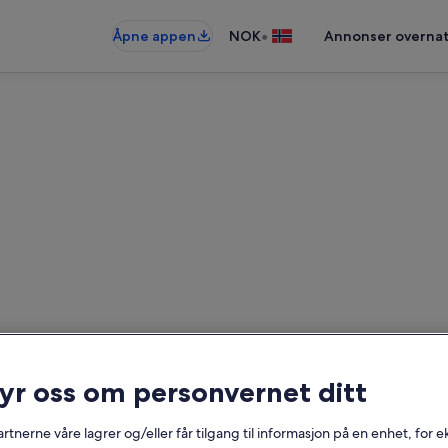
•
Åpne appen
NOK
Annonser overnat
Ferieboliger nær La Californi
Datoer
ryr oss om personvernet ditt
rtnerne våre lagrer og/eller får tilgang til informasjon på en enhet, for