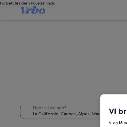
Fortsett til sidens hovedinnhold
Hvor vil du hen?
Vi b
Vi og
16
pa