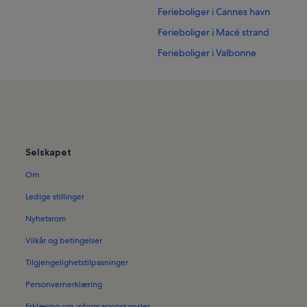
Ferieboliger i Cannes havn
Ferieboliger i Macé strand
Ferieboliger i Valbonne
Ferieboliger i Cannes sentrum
Ferieboliger i Le Suquet
Ferieboliger i Ile Sainte-Marguerit
Ferieboliger i Cannes' gamleby
Selskapet
Ferieboliger i Antibes gamleby
Om
Ferieboliger i Juan-les-Pins
Ferieboliger i Forville provençals
Ledige stillinger
Ferieboliger i Les Termes
Nyhetsrom
Ferieboliger i Carnot
Vilkår og betingelser
Hytter i Rague-stranden
Tilgjengelighetstilpasninger
Leiligheter i Cannes Pays de Lérins
Personvernerklæring
Pensjonater i Bocca-stranden
Erklæring om informasjonskapsler