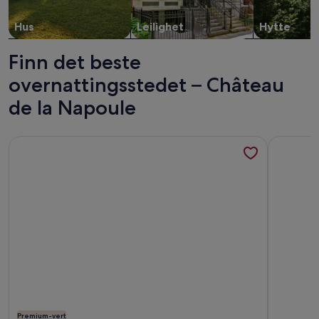
Hus
Leilighet
Hytte
Finn det beste
overnattingsstedet – Château
de la Napoule
Mer informasjon om Apparently center village la napoule
Mer info
Premium-vert