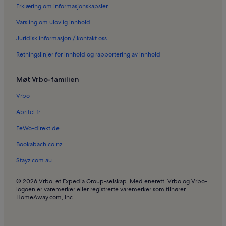
Erklæring om informasjonskapsler
Ferieboliger i Le Trayas
Varsling om ulovlig innhold
Ferieboliger i Le Cannet
Juridisk informasjon / kontakt oss
Ferieboliger i Cannes sentrum
Retningslinjer for innhold og rapportering av innhold
Ferieboliger i Cannes' gamleby
Ferieboliger i Forville provençalske matmarked
Møt Vrbo-familien
Ferieboliger i Cannes sykehus
Vrbo
Ferieboliger i Rague-stranden
Abritel.fr
Resorter i Côte d'Azur
FeWo-direkt.de
Bed and breakfasts i Côte d'Azur
Bookabach.co.nz
Hus i Nice
Stayz.com.au
Villaer i Sainte-Maxime
Villaer i Vence
© 2026 Vrbo, et Expedia Group-selskap. Med enerett. Vrbo og Vrbo-
logoen er varemerker eller registrerte varemerker som tilhører
Hus i Nice
HomeAway.com, Inc.
Villaer i Nice