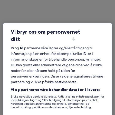
Mandelieu-la-Napoule-stranden
Vi bryr oss om personvernet
Ferieboliger nær Château de la Napoule
ditt
Hvis du ønsker å bo i nærheten av Château de la Napoule, kan du ta
en titt på våre ferieboliger for å finne den perfekte basen for turen
Vi og
16
partnerne våre lagrer og/eller får tilgang til
din. Uansett om du leier en feriebolig sammen med venner, familie
informasjon på en enhet, for eksempel unike ID-er i
eller kjæledyret ditt, finner du fasilitetene du trenger for å få fin
informasjonskapsler for å behandle personopplysninger.
ferie, for eksempel peis, vaskemaskin og tørketrommel. Her finner
Du kan godta eller administrere valgene dine ved å klikke
du garantert et overnattingssted som passer for alle, med for
eksempel tilgjengelighetstilpasning og røykeforbud.
nedenfor eller når som helst på siden for
personvernerklæringen. Disse valgene signaliseres til våre
partnere og vil ikke påvirke nettleserdata.
Ferieboliger med ukesrabatter – Château de
Vi og partnerne våre behandler data for å levere:
la Napoule
Bruke nøyaktige geolokasjonsdata. Aktivt skanne enhetsegenskaper for
Viser tilbud for:
6. nov.–13. nov.
identifikasjon. Lagre og/eller få tilgang til informasjon på en enhet.
Personlig tilpasset annonsering og innhold, annonsering- og
innholdsmåling, publikumsundersøkelser og tjenesteutvikling.
Bildegalleri
Villa Saint Henri
Bildegall
Topp belig
Suverent
Suvere
Liste over partnere (leverandører)
9,6
(8 anmeldelser)
9,8
for
for
9,6 av 10, Suverent, (8 anmeldelser)
9,8 av 10, 