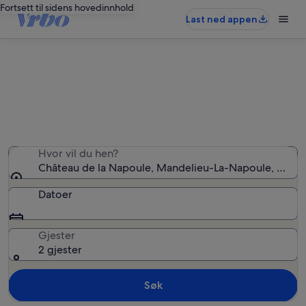
Fortsett til sidens hovedinnhold
Last ned appen
Ferieboliger nær Château de la
Napoule
Hvor vil du hen?
Château de la Napoule, Mandelieu-La-Napoule, Alpes-
Datoer
Gjester
2 gjester
Søk