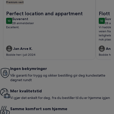
Premium-vert
Mer informasjon om Antibes: Suveren klimaanlegg T2 200 m
Mer infor
Perfect location and appartment
Flott l
suverent
suve
Suverent
Suve
10
10
10 av 10
10 av 10
28 anmeldelser
28 an
(28
(28
Excellent.
Vi hadde en
anmeldelser)
anme
veien fra l
leiligheten
nok plass fo
kjøkkenet. 
terrassen.
Jan Arve K.
Anne
utmerket. A
Bodde her i juli 2024
Bodde her 
Ingen bekymringer
Vår garanti for trygg og sikker bestilling gir deg kundestøtte
døgnet rundt
Mer kvalitetstid
Vi gjør det enkelt for deg, fra du bestiller til du er hjemme igjen
Samme komfort som hjemme