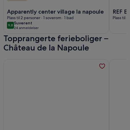
Mer informasjon om Apparently center village la napoule
Mer info
Apparently center village la napoule
REF E
Plass til 2 personer · 1 soverom · 1 bad
PROPE
Plass til 
suverent
Suverent
9,8
9,8 av 10
24 anmeldelser
(24
Topprangerte ferieboliger –
anmeldelser)
Château de la Napoule
Mer informasjon om Antibes: Suveren klimaanlegg T2 200 m
Mer infor