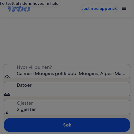
Fortsett til sidens hovedinnhold
Last ned appen
Ferieboliger nær Cannes-Mougins
golfklubb
Hvor vil du hen?
Cannes-Mougins golfklubb, Mougins, Alpes-Maritimes
Datoer
Gjester
2 gjester
Søk