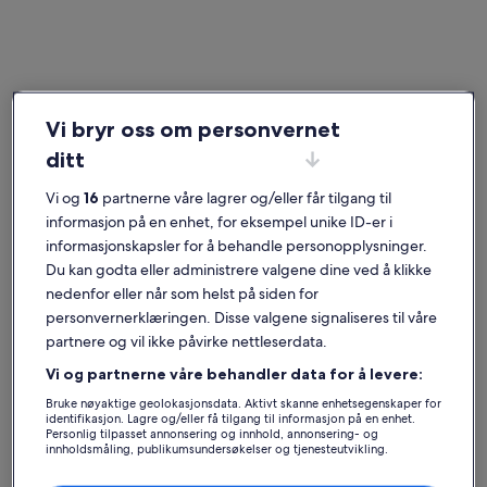
Mougins
Ferieboliger nær Cannes-Mougins golfklubb
Vi bryr oss om personvernet
ditt
Finn en privat feriebolig nær Cannes-Mougins golfklubb som er
midt i blinken for deg. Våre overnattingssteder har fasilitetene du
Vi og
16
partnerne våre lagrer og/eller får tilgang til
ønsker for ferien med kjæledyret ditt, familie eller venner, som
boblebad og hage. Uansett hva du er på jakt etter, kommer du til å
informasjon på en enhet, for eksempel unike ID-er i
finne noe som passer for hele gjengen – for eksempel et røykfritt
informasjonskapsler for å behandle personopplysninger.
overnattingssted med tilgjengelighetstilpasninger.
Du kan godta eller administrere valgene dine ved å klikke
nedenfor eller når som helst på siden for
personvernerklæringen. Disse valgene signaliseres til våre
Ferieboliger med ukesrabatter – Cannes-
partnere og vil ikke påvirke nettleserdata.
Mougins golfklubb
Vi og partnerne våre behandler data for å levere:
Viser tilbud for:
6. nov.–13. nov.
Bruke nøyaktige geolokasjonsdata. Aktivt skanne enhetsegenskaper for
identifikasjon. Lagre og/eller få tilgang til informasjon på en enhet.
Bildegalleri
Villa Saint Henri
Bildegall
Fin 2-roms 
Personlig tilpasset annonsering og innhold, annonsering- og
Suverent
Utmerk
9,6
(8 anmeldelser)
8,6
for
for
9,6 av 10, Suverent, (8 anmeldelser)
8,6 av 10, 
innholdsmåling, publikumsundersøkelser og tjenesteutvikling.
Villa Saint Henri
Fin 2-roms
Liste over partnere (leverandører)
Villa
Fin