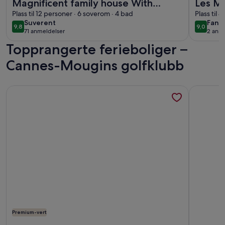
Magnificent family house With
Les Ma
heated swimming pool,quiet ,close
Plass til 12 personer · 6 soverom · 4 bad
Plass til 
suverent
fanta
Suverent
Fanta
to the sea
9,8
9,0
9,8 av 10
9,0 av 10
71 anmeldelser
2 anme
(71
(2
Topprangerte ferieboliger –
anmeldelser)
anme
Cannes-Mougins golfklubb
Mer informasjon om Meget velutstyrte andre etasje leilighet 
Mer infor
Premium-vert