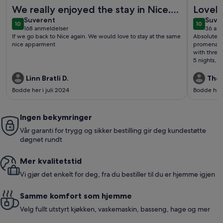
Mer informasjon om Meget velutstyrte andre etasje leilighet 
Mer infor
We really enjoyed the stay in Nice.
Lovely
suverent
suve
The appartment had a perfect
Suverent
Nice 
Suve
10
10
10 av 10
10 av 10
168 anmeldelser
36 an
location.
(168
(36
If we go back to Nice again. We would love to stay at the same
Absolutely
anmeldelser)
anme
nice apparment
promenade in 
with three 
5 nights, 
distance to
backyard. 
Linn Bratli D.
Ther
everything
Bodde her i juli 2024
Bodde her 
only a minute walk away. 
easy to co
Ingen bekymringer
Vår garanti for trygg og sikker bestilling gir deg kundestøtte
døgnet rundt
Mer kvalitetstid
Vi gjør det enkelt for deg, fra du bestiller til du er hjemme igjen
Samme komfort som hjemme
Velg fullt utstyrt kjøkken, vaskemaskin, basseng, hage og mer