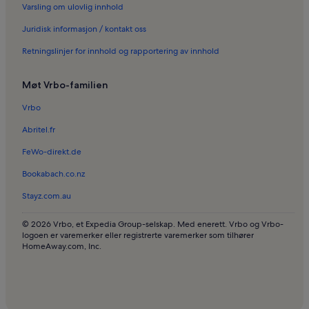
Varsling om ulovlig innhold
Ferieboliger i California - Pezou
Juridisk informasjon / kontakt oss
Ferieboliger i Prado - Republique
Retningslinjer for innhold og rapportering av innhold
Ferieboliger i Communauté d'agglomération de Sophia Antipolis
Ferieboliger i Sophia Antipolis
Møt Vrbo-familien
Ferieboliger i Juan-les-Pins
Vrbo
Ferieboliger i Cannes sykehus
Abritel.fr
Bed and breakfasts i Côte d'Azur
FeWo-direkt.de
Resorter i Côte d'Azur
Bookabach.co.nz
Leiligheter i Antibes
Stayz.com.au
Pensjonater i Bocca-stranden
Leiligheter i Roquebrune-sur-Argens
© 2026 Vrbo, et Expedia Group-selskap. Med enerett. Vrbo og Vrbo-
logoen er varemerker eller registrerte varemerker som tilhører
Hus i Nice
HomeAway.com, Inc.
Villaer i Nice
Leiligheter i Cannes Pays de Lérins
Kjæledyrvennlige ferieboliger i Fayence