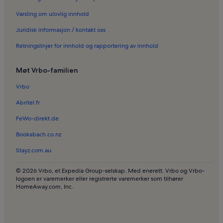
Ferieboliger i Antibes gamleby
Varsling om ulovlig innhold
Ferieboliger i Mougins
Juridisk informasjon / kontakt oss
Ferieboliger i Le Suquet
Retningslinjer for innhold og rapportering av innhold
Ferieboliger i Juan-les-Pins
Ferieboliger i Les Termes
Møt Vrbo-familien
Ferieboliger i Iles de Lerins
Vrbo
Ferieboliger i Handi plage
Abritel.fr
Pensjonater i Bocca-stranden
FeWo-direkt.de
Villaer i Vence
Bookabach.co.nz
Leiligheter i Roquebrune-sur-Argens
Stayz.com.au
Hus i Nice
Leiligheter i Cannes Pays de Lérins
© 2026 Vrbo, et Expedia Group-selskap. Med enerett. Vrbo og Vrbo-
logoen er varemerker eller registrerte varemerker som tilhører
Resorter i Côte d'Azur
HomeAway.com, Inc.
Bed and breakfasts i Côte d'Azur
Leiligheter i Cannes sentrum