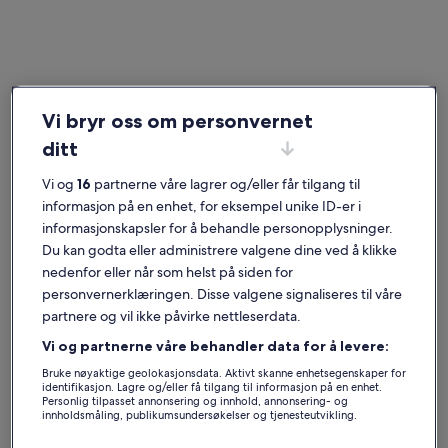
Ile Saint-Honorat
Ferieboliger nær Lerinsklosteret
Vi bryr oss om personvernet
ditt
Er du på utkikk etter et sted å bo nær Lerinsklosteret, kan du ta en
titt på våre private overnattingssteder for å finne noe som er midt i
Vi og
16
partnerne våre lagrer og/eller får tilgang til
blinken for deg. Uansett om du leier en feriebolig sammen med
barna dine, kjæledyret ditt eller vennegjengen, finner du fasiliteter
informasjon på en enhet, for eksempel unike ID-er i
som gjør ferien perfekt, for eksempel wi-fi og kabel-TV. Her
informasjonskapsler for å behandle personopplysninger.
kommer du til å finne et overnattingssted som passer for alle, med
Du kan godta eller administrere valgene dine ved å klikke
for eksempel tilgjengelighetstilpasning og røykeforbud.
nedenfor eller når som helst på siden for
personvernerklæringen. Disse valgene signaliseres til våre
Ferieboliger med ukesrabatter –
partnere og vil ikke påvirke nettleserdata.
Lerinsklosteret
Vi og partnerne våre behandler data for å levere:
Viser tilbud for:
6. nov.–13. nov.
Bruke nøyaktige geolokasjonsdata. Aktivt skanne enhetsegenskaper for
identifikasjon. Lagre og/eller få tilgang til informasjon på en enhet.
Personlig tilpasset annonsering og innhold, annonsering- og
Bildegalleri
Villa Saint Henri
Bildegall
Fin 2-roms 
innholdsmåling, publikumsundersøkelser og tjenesteutvikling.
Suverent
Utmerk
9,6
(8 anmeldelser)
8,6
for
for
9,6 av 10, Suverent, (8 anmeldelser)
8,6 av 10, 
Liste over partnere (leverandører)