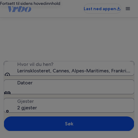
Fortsett til sidens hovedinnhold
Last ned appen
Ferieboliger nær Lerinsklosteret
Hvor vil du hen?
Lerinsklosteret, Cannes, Alpes-Maritimes, Frankrike
Datoer
Gjester
2 gjester
Søk