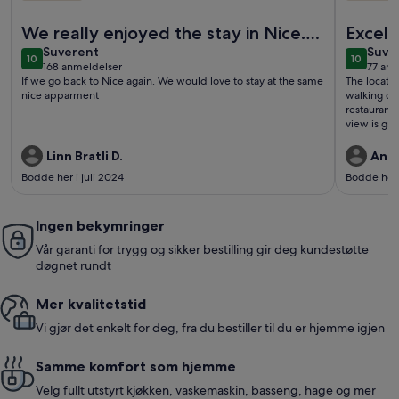
Mer informasjon om Meget velutstyrte andre etasje leilighet 
Mer infor
We really enjoyed the stay in Nice.
Excell
suverent
suve
The appartment had a perfect
Suverent
Suve
10
10
10 av 10
10 av 10
168 anmeldelser
77 anm
location.
(168
(77
If we go back to Nice again. We would love to stay at the same
The locatio
anmeldelser)
anme
nice apparment
walking dis
restaurant 
view is gr
welcoming.
Linn Bratli D.
Andr
Bodde her i juli 2024
Bodde her 
Ingen bekymringer
Vår garanti for trygg og sikker bestilling gir deg kundestøtte
døgnet rundt
Mer kvalitetstid
Vi gjør det enkelt for deg, fra du bestiller til du er hjemme igjen
Samme komfort som hjemme
Velg fullt utstyrt kjøkken, vaskemaskin, basseng, hage og mer