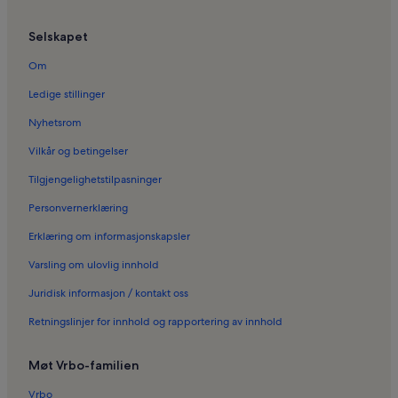
Ferieboliger i Place Garibaldi
Selskapet
Ferieboliger i Antibes
Ferieboliger i Florida strand
Om
Ferieboliger i Saint-Sylvestre
Ledige stillinger
Ferieboliger i Gamlebyen i Nice
Nyhetsrom
Ferieboliger i Nice
Vilkår og betingelser
Ferieboliger i Avenue Jean Medecin
Tilgjengelighetstilpasninger
Ferieboliger i Le Piol
Personvernerklæring
Ferieboliger i Quartier du Port
Erklæring om informasjonskapsler
Ferieboliger i Promenade des Anglais
Varsling om ulovlig innhold
Ferieboliger i Terra Amata Museum
Juridisk informasjon / kontakt oss
Ferieboliger i Plage Beau Rivage
Retningslinjer for innhold og rapportering av innhold
Ferieboliger i Colline du Château
Ferieboliger i Villefranche-sur-Mer
Møt Vrbo-familien
Ferieboliger i Le quartier des Musiciens
Vrbo