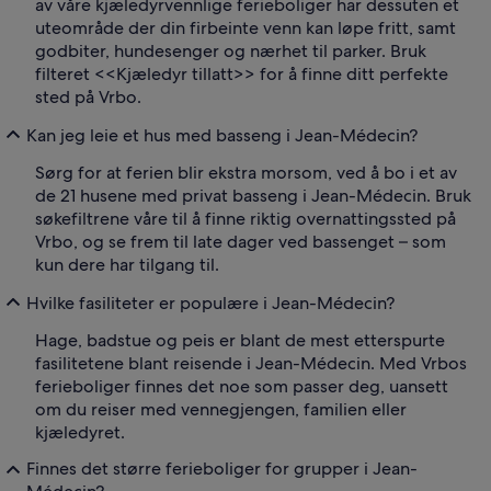
av våre kjæledyrvennlige ferieboliger har dessuten et
uteområde der din firbeinte venn kan løpe fritt, samt
godbiter, hundesenger og nærhet til parker. Bruk
filteret <<Kjæledyr tillatt>> for å finne ditt perfekte
sted på Vrbo.
Kan jeg leie et hus med basseng i Jean-Médecin?
Sørg for at ferien blir ekstra morsom, ved å bo i et av
de 21 husene med privat basseng i Jean-Médecin. Bruk
søkefiltrene våre til å finne riktig overnattingssted på
Vrbo, og se frem til late dager ved bassenget – som
kun dere har tilgang til.
Hvilke fasiliteter er populære i Jean-Médecin?
Hage, badstue og peis er blant de mest etterspurte
fasilitetene blant reisende i Jean-Médecin. Med Vrbos
ferieboliger finnes det noe som passer deg, uansett
om du reiser med vennegjengen, familien eller
kjæledyret.
Finnes det større ferieboliger for grupper i Jean-