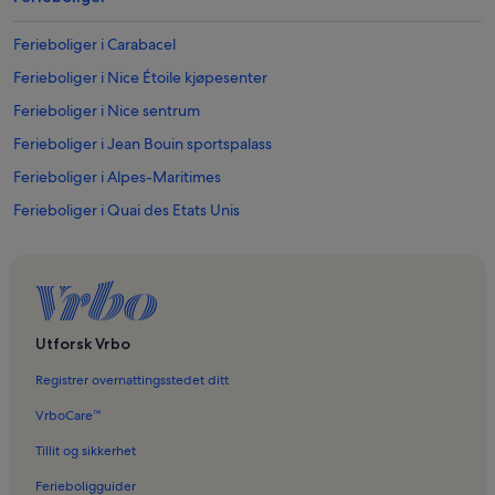
Ferieboliger i Carabacel
Ferieboliger i Nice Étoile kjøpesenter
Ferieboliger i Nice sentrum
Ferieboliger i Jean Bouin sportspalass
Ferieboliger i Alpes-Maritimes
Ferieboliger i Quai des Etats Unis
Ferieboliger i Nice teater
Ferieboliger i Place Masséna
Ferieboliger i Ruhl-stranden
Ferieboliger i Gambetta
Utforsk Vrbo
Ferieboliger i Le Carré d'Or
Registrer overnattingsstedet ditt
Ferieboliger i Vernier
VrboCare™
Ferieboliger i Hotell Negresco
Tillit og sikkerhet
Ferieboliger i Nice
Ferieboligguider