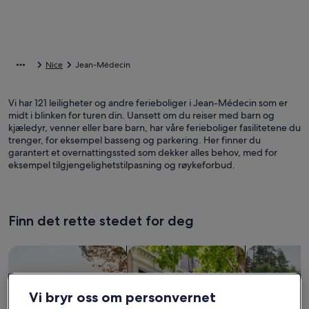
Nice
Jean-Médecin
Vi har 121 leiligheter og andre ferieboliger i Jean-Médecin som er
midt i blinken for turen din. Uansett om du reiser med barn og
kjæledyr, venner eller bare barn, har våre ferieboliger fasilitetene du
trenger, for eksempel basseng og parkering. Her finner du
garantert et overnattingssted som dekker alles behov, med for
eksempel tilgjengelighetstilpasning og røykeforbud.
Finn det rette stedet for deg
Søk etter hus
Søk etter leiligheter
søk etter hyt
Vi bryr oss om personvernet