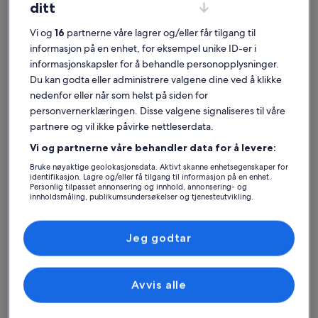
ditt
Vi og
16
partnerne våre lagrer og/eller får tilgang til
informasjon på en enhet, for eksempel unike ID-er i
informasjonskapsler for å behandle personopplysninger.
Du kan godta eller administrere valgene dine ved å klikke
Hus
Leilighet
Hytte
nedenfor eller når som helst på siden for
personvernerklæringen. Disse valgene signaliseres til våre
Finn det beste
partnere og vil ikke påvirke nettleserdata.
overnattingsstedet – Jean-
Vi og partnerne våre behandler data for å levere:
Médecin
Bruke nøyaktige geolokasjonsdata. Aktivt skanne enhetsegenskaper for
identifikasjon. Lagre og/eller få tilgang til informasjon på en enhet.
Personlig tilpasset annonsering og innhold, annonsering- og
innholdsmåling, publikumsundersøkelser og tjenesteutvikling.
Mer informasjon om Aparthotel AMMI Nice Massena
Mer infor
Liste over partnere (leverandører)
Jeg godtar
Avvis alle