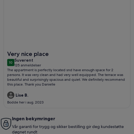
Mer informasjon om 35 M2 STUDIO MED privat hageterrasse
Very nice place
suverent
Suverent
10
10 av 10
125 anmeldelser
(125
The appartment is perfectly located snd have enough space for 2
anmeldelser)
persons. It was very clean and had very well equipped. The terrace was
beautiful and surprisingly spacious and quiet. We definitely recommend
this place. Thank you Danielle
Lise B.
Bodde her i aug. 2023
Ingen bekymringer
Vår garanti for trygg og sikker bestilling gir deg kundestøtte
døgnet rundt