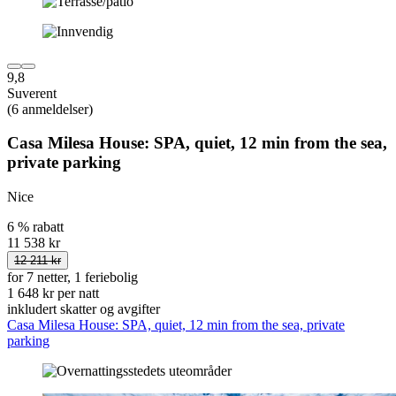
9,8
Suverent
(6 anmeldelser)
Casa Milesa House: SPA, quiet, 12 min from the sea,
private parking
Nice
6 % rabatt
11 538 kr
12 211 kr
for 7 netter, 1 feriebolig
1 648 kr per natt
inkludert skatter og avgifter
Casa Milesa House: SPA, quiet, 12 min from the sea, private
parking