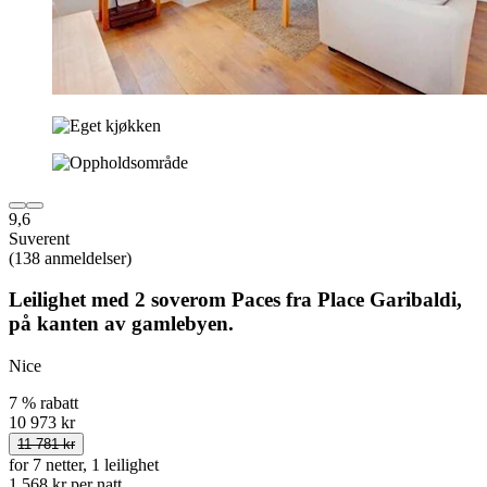
9,6
Suverent
(138 anmeldelser)
Leilighet med 2 soverom Paces fra Place Garibaldi,
på kanten av gamlebyen.
Nice
7 % rabatt
10 973 kr
11 781 kr
for 7 netter, 1 leilighet
1 568 kr per natt