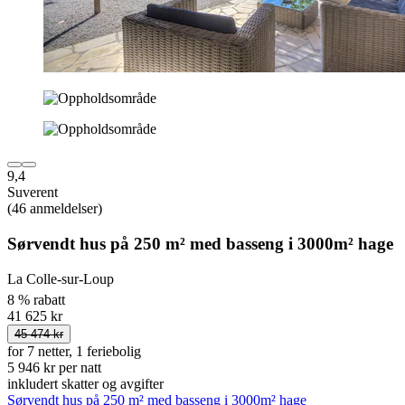
9,4
Suverent
(46 anmeldelser)
Sørvendt hus på 250 m² med basseng i 3000m² hage
La Colle-sur-Loup
8 % rabatt
41 625 kr
45 474 kr
for 7 netter, 1 feriebolig
5 946 kr per natt
inkludert skatter og avgifter
Sørvendt hus på 250 m² med basseng i 3000m² hage