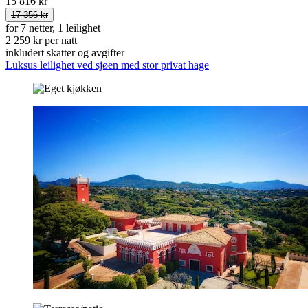
15 816 kr
17 356 kr
for 7 netter, 1 leilighet
2 259 kr per natt
inkludert skatter og avgifter
Luksus leilighet ved sjøen med stor privat hage