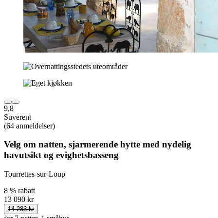
9,8
Suverent
(64 anmeldelser)
Velg om natten, sjarmerende hytte med nydelig
havutsikt og evighetsbasseng
Tourrettes-sur-Loup
8 % rabatt
13 090 kr
14 283 kr