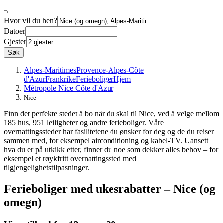
Hvor vil du hen?
Datoer
Gjester
Søk
Alpes-Maritimes
Provence-Alpes-Côte
d'Azur
Frankrike
Ferieboliger
Hjem
Métropole Nice Côte d'Azur
Nice
Finn det perfekte stedet å bo når du skal til Nice, ved å velge mellom
185 hus, 951 leiligheter og andre ferieboliger. Våre
overnattingssteder har fasilitetene du ønsker for deg og de du reiser
sammen med, for eksempel airconditioning og kabel-TV. Uansett
hva du er på utkikk etter, finner du noe som dekker alles behov – for
eksempel et røykfritt overnattingssted med
tilgjengelighetstilpasninger.
Ferieboliger med ukesrabatter – Nice (og
omegn)