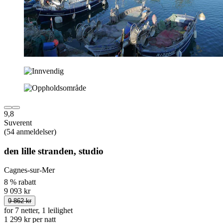
9,8
Suverent
(54 anmeldelser)
den lille stranden, studio
Cagnes-sur-Mer
8 % rabatt
9 093 kr
9 862 kr
for 7 netter, 1 leilighet
1 299 kr per natt