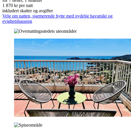
for 7 netter, 1 småhus
1 870 kr per natt
inkludert skatter og avgifter
Velg om natten, sjarmerende hytte med nydelig havutsikt og
evighetsbasseng