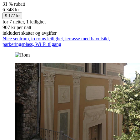
31 % rabatt
6 348 kr
9 177 kr
for 7 netter, 1 leilighet
907 kr per natt
inkludert skatter og avgifter
Nice sentrum, to roms leilighet, terrasse med havutsikt,
parkeringsplass, Wi-Fi tilgang