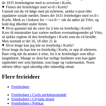
de 1035 ferieboligene med to soverom i Korfu.
Finnes det ferieboliger med wi-fi i Korfu?
Uansett om du vil følge med på nyhetene, sjekke e-post eller
oppdatere sosiale medier, finnes det 1631 ferieboliger med wi-fi i
Korfu. Merk av i boksen for <<wi-fi>> når du søker på Vrbo, og
hold deg tilkoblet under ferien.
Hvor gammel må du være for å leie en feriebolig i Korfu?
Krav til minstealder kan variere mellom overnattingssteder på Vrbo,
så sjekke reglene til den ferieboligen i Korfu som du vil bestille.
Men normalt er det 16, 18 eller 21 år.
Hvor lenge kan jeg leie en feriebolig i Korfu?
Hvor lenge du kan leie en feriebolig i Korfu, er opp til utleieren.
Bare velg når du ønsker å reise, for å se ferieboliger som tilbyr
langtidsleie. Mange av dem har nyttige fasiliteter som kan gjøre
oppholdet mer som hjemme, som hage og vaskemaskin. Noen
utleiere tilbyr også ukentlig eller månedlig rabatt.
Flere ferieideer
Ferieboliger
Ferieboliger i Corfu prefekturområde
Ferieboliger i Glyfada strand
Ferieboliger i Pelekas