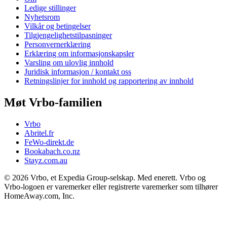
Ledige stillinger
Nyhetsrom
Vilkår og betingelser
Tilgjengelighetstilpasninger
Personvernerklæring
Erklæring om informasjonskapsler
Varsling om ulovlig innhold
Juridisk informasjon / kontakt oss
Retningslinjer for innhold og rapportering av innhold
Møt Vrbo-familien
Vrbo
Abritel.fr
FeWo-direkt.de
Bookabach.co.nz
Stayz.com.au
© 2026 Vrbo, et Expedia Group-selskap. Med enerett. Vrbo og
Vrbo-logoen er varemerker eller registrerte varemerker som tilhører
HomeAway.com, Inc.