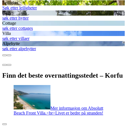
Leilighet
Søk etter leiligheter
Hytte
søk etter hytter
Cottage
søk etter cottages
Villa
søk etter villaer
Alpehytte
søk etter alpehytter
Finn det beste overnattingsstedet – Korfu
Mer informasjon om Absolutt
Beach Front Villa.<br>Livet er bedre på stranden!