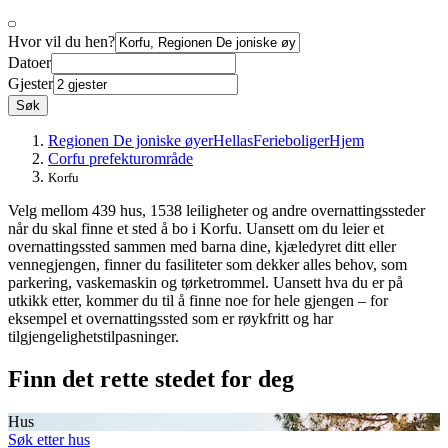
Hvor vil du hen?
Datoer
Gjester
Søk
Regionen De joniske øyer
Hellas
Ferieboliger
Hjem
Corfu prefekturområde
Korfu
Velg mellom 439 hus, 1538 leiligheter og andre overnattingssteder
når du skal finne et sted å bo i Korfu. Uansett om du leier et
overnattingssted sammen med barna dine, kjæledyret ditt eller
vennegjengen, finner du fasiliteter som dekker alles behov, som
parkering, vaskemaskin og tørketrommel. Uansett hva du er på
utkikk etter, kommer du til å finne noe for hele gjengen – for
eksempel et overnattingssted som er røykfritt og har
tilgjengelighetstilpasninger.
Finn det rette stedet for deg
Hus
Søk etter hus