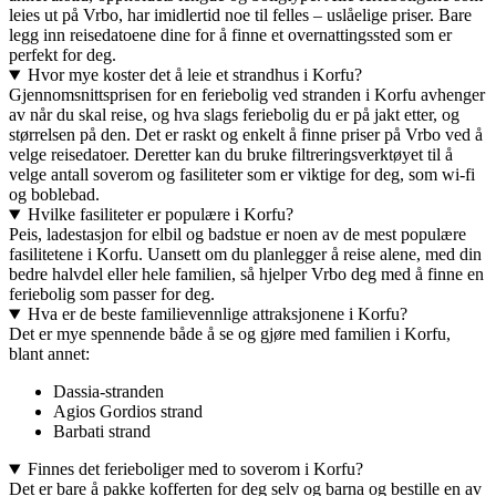
leies ut på Vrbo, har imidlertid noe til felles – uslåelige priser. Bare
legg inn reisedatoene dine for å finne et overnattingssted som er
perfekt for deg.
Hvor mye koster det å leie et strandhus i Korfu?
Gjennomsnittsprisen for en feriebolig ved stranden i Korfu avhenger
av når du skal reise, og hva slags feriebolig du er på jakt etter, og
størrelsen på den. Det er raskt og enkelt å finne priser på Vrbo ved å
velge reisedatoer. Deretter kan du bruke filtreringsverktøyet til å
velge antall soverom og fasiliteter som er viktige for deg, som wi-fi
og boblebad.
Hvilke fasiliteter er populære i Korfu?
Peis, ladestasjon for elbil og badstue er noen av de mest populære
fasilitetene i Korfu. Uansett om du planlegger å reise alene, med din
bedre halvdel eller hele familien, så hjelper Vrbo deg med å finne en
feriebolig som passer for deg.
Hva er de beste familievennlige attraksjonene i Korfu?
Det er mye spennende både å se og gjøre med familien i Korfu,
blant annet:
Dassia-stranden
Agios Gordios strand
Barbati strand
Finnes det ferieboliger med to soverom i Korfu?
Det er bare å pakke kofferten for deg selv og barna og bestille en av