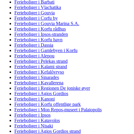
Ferieboliger i Barbati
Ferieboliger i Vlachatika
Ferieboliger i Gouvia
Ferieboliger i Corfu by
Ferieboliger i Gouvia Marina S.A.
Ferieboliger i Korfu rådhus
Ferieboliger i Ipsos-stranden
Ferieboliger i Korfu havn
Ferieboliger i Dassia
Ferieboliger i Gamlebyen i Korfu
Ferieboliger i Alepou
Ferieboliger i Pelekas strand
Ferieboliger i Kalami strand
Ferieboliger i Kefalóvryso
Ferieboliger i Sinarades
Ferieboliger i Kavallerena
Ferieboliger i Regionen De joniske øyer
Ferieboliger i Agios Gordios
Ferieboliger i Kanoni
Ferieboliger i Korfu offentlige park
Ferieboliger i Mon Repos-museet i Palaiopolis
Ferieboliger i Ipsos
Ferieboliger i Katavolos
Ferieboliger i Nisaki
Ferieboliger i Agios Gordios strand