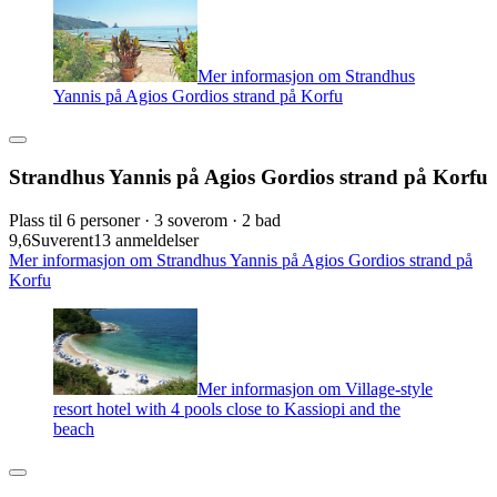
Mer informasjon om Strandhus
Yannis på Agios Gordios strand på Korfu
Strandhus Yannis på Agios Gordios strand på Korfu
Plass til 6 personer · 3 soverom · 2 bad
9,6
Suverent
13 anmeldelser
Mer informasjon om Strandhus Yannis på Agios Gordios strand på
Korfu
Mer informasjon om Village-style
resort hotel with 4 pools close to Kassiopi and the
beach