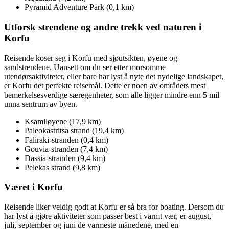
Pyramid Adventure Park (0,1 km)
Utforsk strendene og andre trekk ved naturen i
Korfu
Reisende koser seg i Korfu med sjøutsikten, øyene og
sandstrendene. Uansett om du ser etter morsomme
utendørsaktiviteter, eller bare har lyst å nyte det nydelige landskapet,
er Korfu det perfekte reisemål. Dette er noen av områdets mest
bemerkelsesverdige særegenheter, som alle ligger mindre enn 5 mil
unna sentrum av byen.
Ksamiløyene (17,9 km)
Paleokastritsa strand (19,4 km)
Faliraki-stranden (0,4 km)
Gouvia-stranden (7,4 km)
Dassia-stranden (9,4 km)
Pelekas strand (9,8 km)
Været i Korfu
Reisende liker veldig godt at Korfu er så bra for boating. Dersom du
har lyst å gjøre aktiviteter som passer best i varmt vær, er august,
juli, september og juni de varmeste månedene, med en