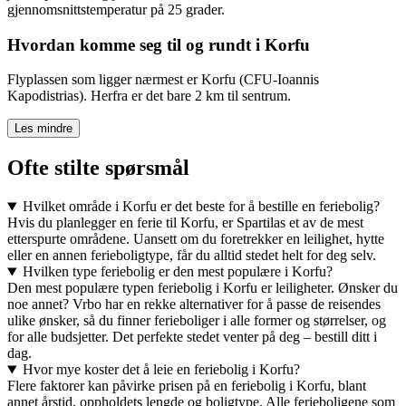
gjennomsnittstemperatur på 25 grader.
Hvordan komme seg til og rundt i Korfu
Flyplassen som ligger nærmest er Korfu (CFU-Ioannis
Kapodistrias). Herfra er det bare 2 km til sentrum.
Les mindre
Ofte stilte spørsmål
Hvilket område i Korfu er det beste for å bestille en feriebolig?
Hvis du planlegger en ferie til Korfu, er Spartilas et av de mest
etterspurte områdene. Uansett om du foretrekker en leilighet, hytte
eller en annen ferieboligtype, får du alltid stedet helt for deg selv.
Hvilken type feriebolig er den mest populære i Korfu?
Den mest populære typen feriebolig i Korfu er leiligheter. Ønsker du
noe annet? Vrbo har en rekke alternativer for å passe de reisendes
ulike ønsker, så du finner ferieboliger i alle former og størrelser, og
for alle budsjetter. Det perfekte stedet venter på deg – bestill ditt i
dag.
Hvor mye koster det å leie en feriebolig i Korfu?
Flere faktorer kan påvirke prisen på en feriebolig i Korfu, blant
annet årstid, oppholdets lengde og boligtype. Alle ferieboligene som