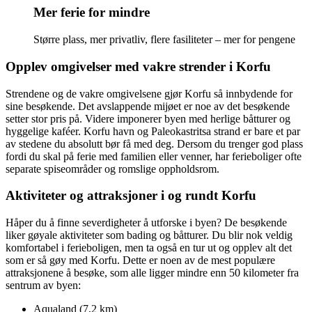
Mer ferie for mindre
Større plass, mer privatliv, flere fasiliteter – mer for pengene
Opplev omgivelser med vakre strender i Korfu
Strendene og de vakre omgivelsene gjør Korfu så innbydende for
sine besøkende. Det avslappende mijøet er noe av det besøkende
setter stor pris på. Videre imponerer byen med herlige båtturer og
hyggelige kaféer. Korfu havn og Paleokastritsa strand er bare et par
av stedene du absolutt bør få med deg. Dersom du trenger god plass
fordi du skal på ferie med familien eller venner, har ferieboliger ofte
separate spiseområder og romslige oppholdsrom.
Aktiviteter og attraksjoner i og rundt Korfu
Håper du å finne severdigheter å utforske i byen? De besøkende
liker gøyale aktiviteter som bading og båtturer. Du blir nok veldig
komfortabel i ferieboligen, men ta også en tur ut og opplev alt det
som er så gøy med Korfu. Dette er noen av de mest populære
attraksjonene å besøke, som alle ligger mindre enn 50 kilometer fra
sentrum av byen:
Aqualand (7,2 km)