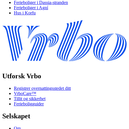
Ferieboliger i Dassia-stranden
Ferieboliger i Agní
Hus i Korfu
Utforsk Vrbo
Registrer overnattingsstedet ditt
VrboCare™
Tillit og sikkerhet
Ferieboligguider
Selskapet
Om