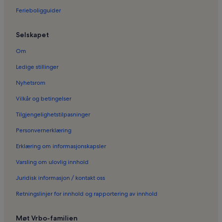
Ferieboliger i Kia Center
Ferieboligguider
Ferieboliger i Florida
Selskapet
Ferieboliger i Camping World Stadium
Ferieboliger i Sheraton Vistana Villages Resort Villas
Om
Ferieboliger i Bob Carr senter for utøvende kunst
Ledige stillinger
Ferieboliger i Orlando vitenskapssenter
Nyhetsrom
Ferieboliger i Belle Isle
Vilkår og betingelser
Ferieboliger i International Drive District
Tilgjengelighetstilpasninger
Ferieboliger i Windermere
Personvernerklæring
Ferieboliger i Orlando sentrum
Erklæring om informasjonskapsler
Ferieboliger i Hunters Creek
Varsling om ulovlig innhold
Ferieboliger i Kirkman South
Juridisk informasjon / kontakt oss
Ferieboliger i Regal Wekiva Riverwalk
Retningslinjer for innhold og rapportering av innhold
Ferieboliger i Dover Shores West
Ferieboliger i Village Plaza Shopping Center
Møt Vrbo-familien