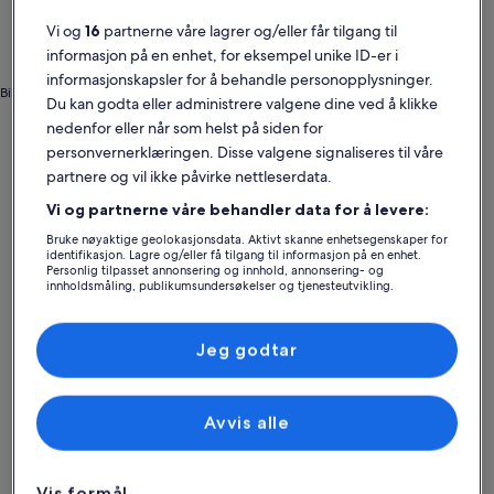
Vi og
16
partnerne våre lagrer og/eller får tilgang til
informasjon på en enhet, for eksempel unike ID-er i
informasjonskapsler for å behandle personopplysninger.
Bilde tatt av Visit Orlando
Du kan godta eller administrere valgene dine ved å klikke
Lorna Doone
nedenfor eller når som helst på siden for
personvernerklæringen. Disse valgene signaliseres til våre
Bobiler og campingvogner i Camping World Stadium
Camping World Stadium:
partnere og vil ikke påvirke nettleserdata.
Utforsk bobiler og
Vi og partnerne våre behandler data for å levere:
Bruke nøyaktige geolokasjonsdata. Aktivt skanne enhetsegenskaper for
campingvogner
identifikasjon. Lagre og/eller få tilgang til informasjon på en enhet.
Personlig tilpasset annonsering og innhold, annonsering- og
innholdsmåling, publikumsundersøkelser og tjenesteutvikling.
Mer informasjon om Cozy Orlando Retreat -Sleeps 8 - Pet Fri
Mer infor
Liste over partnere (leverandører)
Jeg godtar
Avvis alle
Vis formål