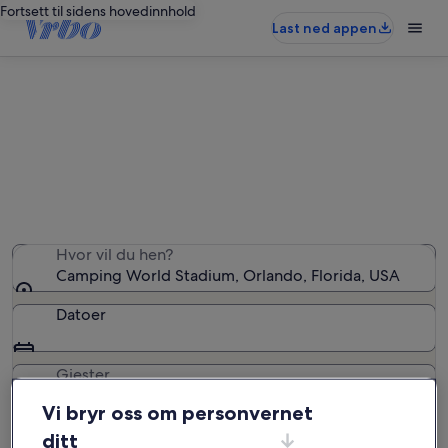
Fortsett til sidens hovedinnhold
Last ned appen
Finn bobiler og campingvogner nær
Camping World Stadium
Vi fant 22 bobiler og campingvogner – oppgi datoer for
å se hva som er ledig
Hvor vil du hen?
Camping World Stadium, Orlando, Florida, USA
Datoer
Gjester
2 gjester
Vi bryr oss om personvernet
ditt
Søk