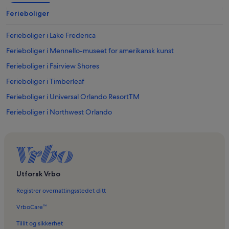
Ferieboliger
Ferieboliger i Lake Frederica
Ferieboliger i Mennello-museet for amerikansk kunst
Ferieboliger i Fairview Shores
Ferieboliger i Timberleaf
Ferieboliger i Universal Orlando ResortTM
Ferieboliger i Northwest Orlando
Ferieboliger i Ocoee
Ferieboliger i Storey Lake Resort
Ferieboliger i Lake Buena Vista Resort
Ferieboliger i Curry Ford East Shopping Center
Utforsk Vrbo
Ferieboliger i Winnie Palmer kvinne- og babysykehus
Registrer overnattingsstedet ditt
Ferieboliger i Orlando
VrboCare™
Ferieboliger i Hoffner Plaza Shopping Center
Tillit og sikkerhet