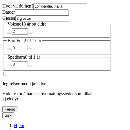
Hvor vil du hen?
Datoer
Gjester
Voksne
18 år og eldre
Barn
Fra 2 til 17 år
Spedbarn
0 til 1 år
Jeg reiser med kjæledyr
Huk av for å bare se overnattingssteder som tillater
kjæledyr.
Ferdig
Søk
Hjem