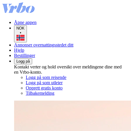
Åpne appen
NOK
•
Annonser overnattingsstedet ditt
Hjelp
Bestillinger
Logg på
Kontakt verter og hold oversikt over meldingene dine med
en Vrbo-konto.
Logg på som reisende
Logg på som utleier
Opprett gratis konto
Tilbakemelding