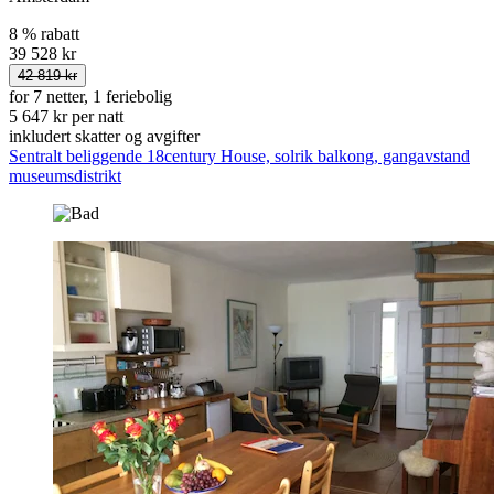
8 % rabatt
39 528 kr
42 819 kr
for 7 netter, 1 feriebolig
5 647 kr per natt
inkludert skatter og avgifter
Sentralt beliggende 18century House, solrik balkong, gangavstand
museumsdistrikt