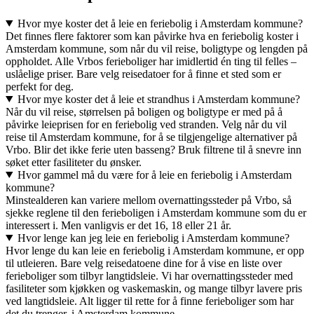
Hvor mye koster det å leie en feriebolig i Amsterdam kommune?
Det finnes flere faktorer som kan påvirke hva en feriebolig koster i
Amsterdam kommune, som når du vil reise, boligtype og lengden på
oppholdet. Alle Vrbos ferieboliger har imidlertid én ting til felles –
uslåelige priser. Bare velg reisedatoer for å finne et sted som er
perfekt for deg.
Hvor mye koster det å leie et strandhus i Amsterdam kommune?
Når du vil reise, størrelsen på boligen og boligtype er med på å
påvirke leieprisen for en feriebolig ved stranden. Velg når du vil
reise til Amsterdam kommune, for å se tilgjengelige alternativer på
Vrbo. Blir det ikke ferie uten basseng? Bruk filtrene til å snevre inn
søket etter fasiliteter du ønsker.
Hvor gammel må du være for å leie en feriebolig i Amsterdam
kommune?
Minstealderen kan variere mellom overnattingssteder på Vrbo, så
sjekke reglene til den ferieboligen i Amsterdam kommune som du er
interessert i. Men vanligvis er det 16, 18 eller 21 år.
Hvor lenge kan jeg leie en feriebolig i Amsterdam kommune?
Hvor lenge du kan leie en feriebolig i Amsterdam kommune, er opp
til utleieren. Bare velg reisedatoene dine for å vise en liste over
ferieboliger som tilbyr langtidsleie. Vi har overnattingssteder med
fasiliteter som kjøkken og vaskemaskin, og mange tilbyr lavere pris
ved langtidsleie. Alt ligger til rette for å finne ferieboliger som har
det du trenger, i Amsterdam kommune.