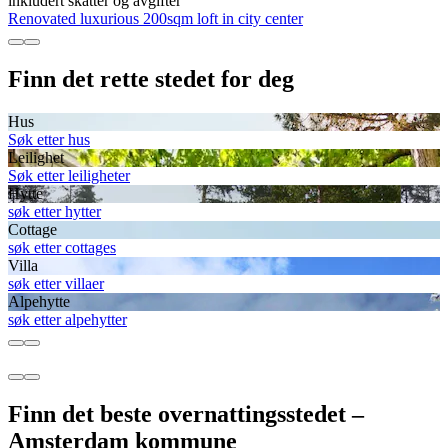
inkludert skatter og avgifter
Renovated luxurious 200sqm loft in city center
Finn det rette stedet for deg
Hus
Søk etter hus
Leilighet
Søk etter leiligheter
Hytte
søk etter hytter
Cottage
søk etter cottages
Villa
søk etter villaer
Alpehytte
søk etter alpehytter
Finn det beste overnattingsstedet –
Amsterdam kommune