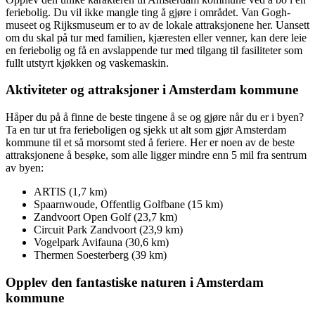
feriebolig. Du vil ikke mangle ting å gjøre i området. Van Gogh-
museet og Rijksmuseum er to av de lokale attraksjonene her. Uansett
om du skal på tur med familien, kjæresten eller venner, kan dere leie
en feriebolig og få en avslappende tur med tilgang til fasiliteter som
fullt utstyrt kjøkken og vaskemaskin.
Aktiviteter og attraksjoner i Amsterdam kommune
Håper du på å finne de beste tingene å se og gjøre når du er i byen?
Ta en tur ut fra ferieboligen og sjekk ut alt som gjør Amsterdam
kommune til et så morsomt sted å feriere. Her er noen av de beste
attraksjonene å besøke, som alle ligger mindre enn 5 mil fra sentrum
av byen:
ARTIS (1,7 km)
Spaarnwoude, Offentlig Golfbane (15 km)
Zandvoort Open Golf (23,7 km)
Circuit Park Zandvoort (23,9 km)
Vogelpark Avifauna (30,6 km)
Thermen Soesterberg (39 km)
Opplev den fantastiske naturen i Amsterdam
kommune