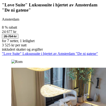
"Love Suite" Luksussuite i hjertet av Amsterdam
"De ni gatene"
Amsterdam
8 % rabatt
24 677 kr
26 754 kr
for 7 netter, 1 leilighet
3 525 kr per natt
inkludert skatter og avgifter
"Love Suite" Luksussuite i hjertet av Amsterdam "De ni gatene"