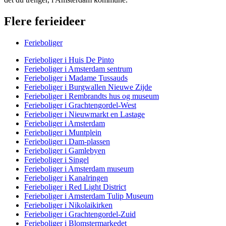
Flere ferieideer
Ferieboliger
Ferieboliger i Huis De Pinto
Ferieboliger i Amsterdam sentrum
Ferieboliger i Madame Tussauds
Ferieboliger i Burgwallen Nieuwe Zijde
Ferieboliger i Rembrandts hus og museum
Ferieboliger i Grachtengordel-West
Ferieboliger i Nieuwmarkt en Lastage
Ferieboliger i Amsterdam
Ferieboliger i Muntplein
Ferieboliger i Dam-plassen
Ferieboliger i Gamlebyen
Ferieboliger i Singel
Ferieboliger i Amsterdam museum
Ferieboliger i Kanalringen
Ferieboliger i Red Light District
Ferieboliger i Amsterdam Tulip Museum
Ferieboliger i Nikolaikirken
Ferieboliger i Grachtengordel-Zuid
Ferieboliger i Blomstermarkedet