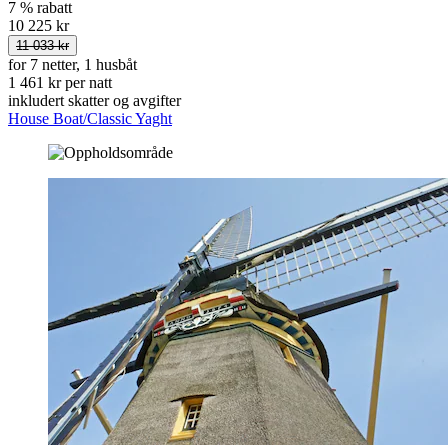
7 % rabatt
10 225 kr
11 033 kr
for 7 netter, 1 husbåt
1 461 kr per natt
inkludert skatter og avgifter
House Boat/Classic Yaght