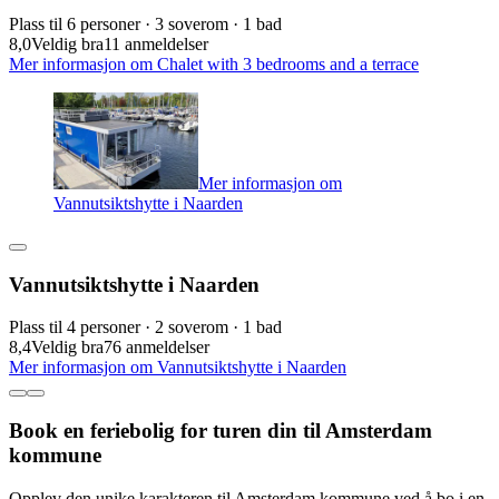
Plass til 6 personer · 3 soverom · 1 bad
8,0
Veldig bra
11 anmeldelser
Mer informasjon om Chalet with 3 bedrooms and a terrace
Mer informasjon om
Vannutsiktshytte i Naarden
Vannutsiktshytte i Naarden
Plass til 4 personer · 2 soverom · 1 bad
8,4
Veldig bra
76 anmeldelser
Mer informasjon om Vannutsiktshytte i Naarden
Book en feriebolig for turen din til Amsterdam
kommune
Opplev den unike karakteren til Amsterdam kommune ved å bo i en