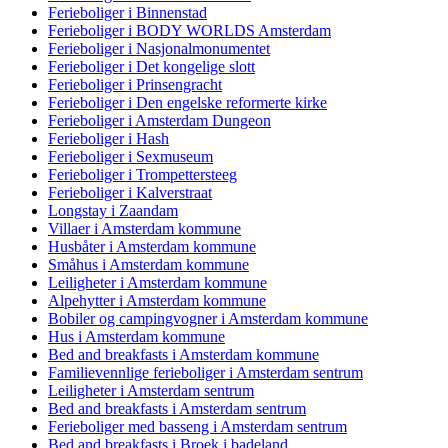
Ferieboliger i Binnenstad
Ferieboliger i BODY WORLDS Amsterdam
Ferieboliger i Nasjonalmonumentet
Ferieboliger i Det kongelige slott
Ferieboliger i Prinsengracht
Ferieboliger i Den engelske reformerte kirke
Ferieboliger i Amsterdam Dungeon
Ferieboliger i Hash
Ferieboliger i Sexmuseum
Ferieboliger i Trompettersteeg
Ferieboliger i Kalverstraat
Longstay i Zaandam
Villaer i Amsterdam kommune
Husbåter i Amsterdam kommune
Småhus i Amsterdam kommune
Leiligheter i Amsterdam kommune
Alpehytter i Amsterdam kommune
Bobiler og campingvogner i Amsterdam kommune
Hus i Amsterdam kommune
Bed and breakfasts i Amsterdam kommune
Familievennlige ferieboliger i Amsterdam sentrum
Leiligheter i Amsterdam sentrum
Bed and breakfasts i Amsterdam sentrum
Ferieboliger med basseng i Amsterdam sentrum
Bed and breakfasts i Broek i badeland