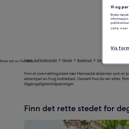
Vi og par
Bruke nøyakt
informasjon 
publikumsund
Liste over
Vis for
Hjem
Ferieboliger
Norge
Buskerud
Hemsedal
Ferieb
Bilde tatt av Ola Ekelund
Finn et overnattingssted nær Hemsedal skisenter som er per
eksempel wi-fi og boblebad. Uansett hva du ser etter, finn
tilgjengelighetstilpasninger.
Finn det rette stedet for de
Søk etter hus
Søk etter leilighete