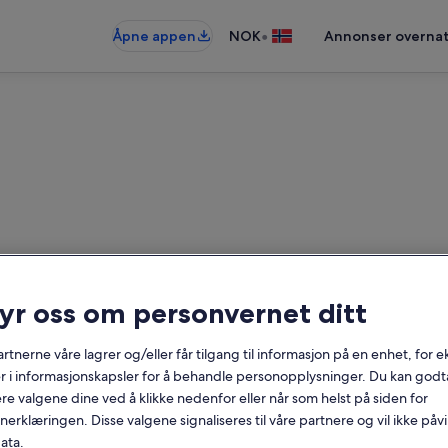
•
Åpne appen
NOK
Annonser overnat
ryr oss om personvernet ditt
ieboliger nær Hemsedal skise
rtnerne våre lagrer og/eller får tilgang til informasjon på en enhet, for
r i informasjonskapsler for å behandle personopplysninger. Du kan godta
Datoer
re valgene dine ved å klikke nedenfor eller når som helst på siden for
erklæringen. Disse valgene signaliseres til våre partnere og vil ikke påv
ata.