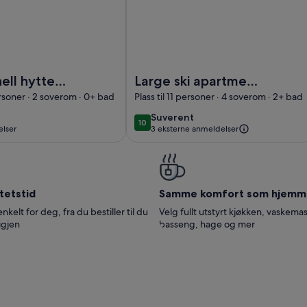
fbane.
disjonell hytte med nydelig beliggenhet.
Bilde av Large ski apartment in Skar
nell hytte
Large ski apartment
elig
in Skardsnuten,
ersoner · 2 soverom · 0+ bad
Plass til 11 personer · 4 soverom · 2+ bad
nhet.
Ski/Inn-Ski/Out
suverent
Suverent
10
10 av 10
lser
3 eksterne anmeldelser
lser)
tetstid
Samme komfort som hjemm
enkelt for deg, fra du bestiller til du
Velg fullt utstyrt kjøkken, vaskemas
igjen
basseng, hage og mer