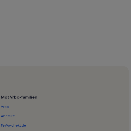
Møt Vrbo-familien
Vrbo
Abritel.fr
FeWo-direkt.de