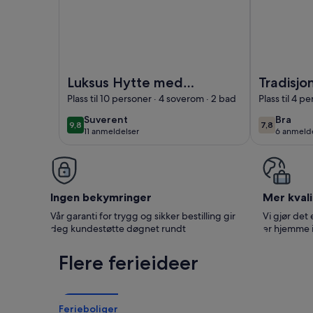
Bilde av Luksus Hytte med panoramautsikt på Gol
Bilde av Tra
Luksus Hytte med
Tradisjo
panoramautsikt på
med nyd
Plass til 10 personer · 4 soverom · 2 bad
Plass til 4 p
Golfbane.
beligge
suverent
bra
Suverent
Bra
9,8
7,8
9,8 av 10
7,8 av 10
11 anmeldelser
6 anmelde
(11
(6
anmeldelser)
anmelde
Ingen bekymringer
Mer kvali
Vår garanti for trygg og sikker bestilling gir
Vi gjør det 
deg kundestøtte døgnet rundt
er hjemme 
Flere ferieideer
Ferieboliger