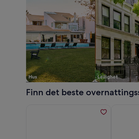
Hus
Leilighet
Finn det beste overnattings
Mer informasjon om Luksus Hytte med panoramauts
Mer informas