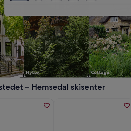
Hytte
Cottage
stedet – Hemsedal skisenter
ikt på Golfbane., åpnes i en ny fane
jon om Tradisjonell hytte med nydelig beliggenhet., åpnes i 
Mer informasjon om Large ski apartm