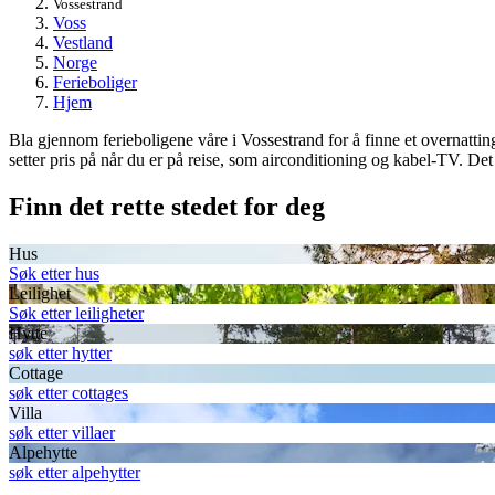
Vossestrand
Voss
Vestland
Norge
Ferieboliger
Hjem
Bla gjennom ferieboligene våre i Vossestrand for å finne et overnattin
setter pris på når du er på reise, som airconditioning og kabel-TV. Det
Finn det rette stedet for deg
Hus
Søk etter hus
Leilighet
Søk etter leiligheter
Hytte
søk etter hytter
Cottage
søk etter cottages
Villa
søk etter villaer
Alpehytte
søk etter alpehytter