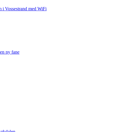
em i Vossestrand med WiFi
 en ny fane
Myrkdalen