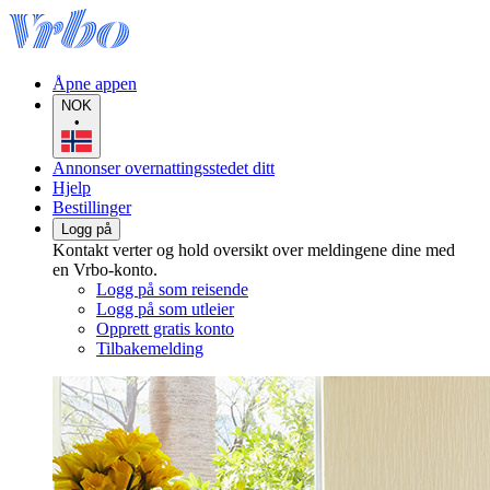
Åpne appen
NOK
•
Annonser overnattingsstedet ditt
Hjelp
Bestillinger
Logg på
Kontakt verter og hold oversikt over meldingene dine med
en Vrbo-konto.
Logg på som reisende
Logg på som utleier
Opprett gratis konto
Tilbakemelding