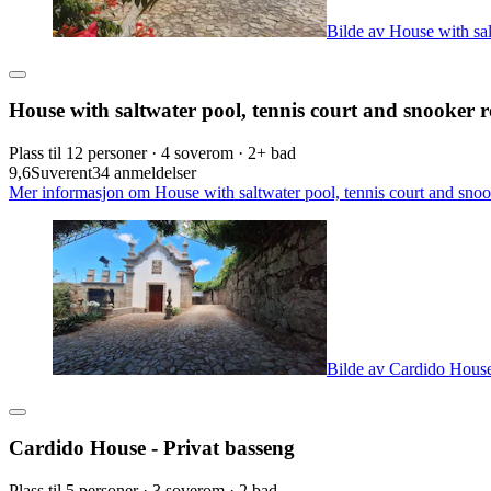
Bilde av House with sal
House with saltwater pool, tennis court and snooker
Plass til 12 personer · 4 soverom · 2+ bad
9,6
Suverent
34 anmeldelser
Mer informasjon om House with saltwater pool, tennis court and snoo
Bilde av Cardido House
Cardido House - Privat basseng
Plass til 5 personer · 3 soverom · 2 bad