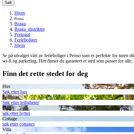
Søk
Hjem
Penso
Braga
Braga -distriktet
Portugal
Ferieboliger
Hjem
Se på utvalget vårt av ferieboliger i Penso som er perfekte for turen d
wi-fi og parkering. Her finner du garantert et sted som passer for alle
Finn det rette stedet for deg
Hus
Søk etter hus
Leilighet
Søk etter leiligheter
Hytte
søk etter hytter
Cottage
søk etter cottages
Villa