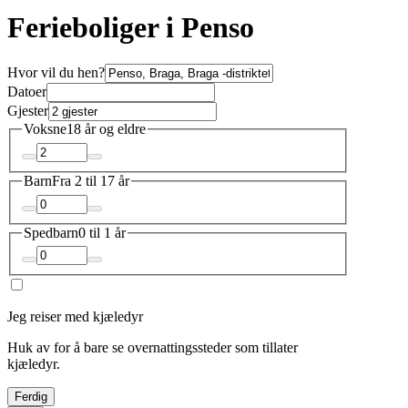
Ferieboliger i Penso
Hvor vil du hen?
Datoer
Gjester
Voksne
18 år og eldre
Barn
Fra 2 til 17 år
Spedbarn
0 til 1 år
Jeg reiser med kjæledyr
Huk av for å bare se overnattingssteder som tillater
kjæledyr.
Ferdig