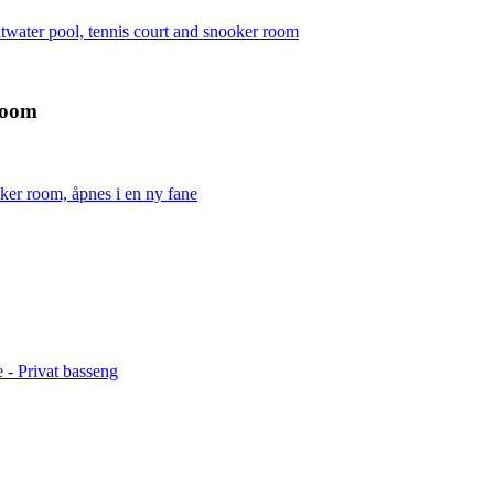
twater pool, tennis court and snooker room
 room
ker room, åpnes i en ny fane
 - Privat basseng