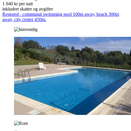
1 040 kr per natt
inkludert skatter og avgifter
Restored - communal swimming pool 100m away, beach 300m
away, city center 450m.