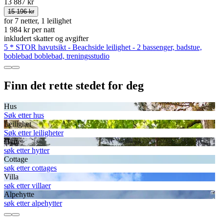
13 887 kr
15 196 kr
for 7 netter, 1 leilighet
1 984 kr per natt
inkludert skatter og avgifter
5 * STOR havutsikt - Beachside leilighet - 2 bassenger, badstue,
boblebad boblebad, treningsstudio
Finn det rette stedet for deg
Hus
Søk etter hus
Leilighet
Søk etter leiligheter
Hytte
søk etter hytter
Cottage
søk etter cottages
Villa
søk etter villaer
Alpehytte
søk etter alpehytter