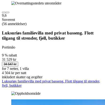
9,6
Suverent
(56 anmeldelser)
Luksuriøs familievilla med privat basseng. Flott
tilgang til strender, fjell, butikker
Portimão
9 % rabatt
31 529 kr
34 547 kr
for 7 netter, 1 villa
4 504 kr per natt
inkludert skatter og avgifter
Luksuriøs familievilla med privat basseng. Flott tilgang til strender,
fjell, butikker