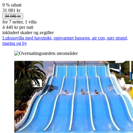
9 % rabatt
31 081 kr
34 046 kr
for 7 netter, 1 villa
4 440 kr per natt
inkludert skatter og avgifter
Luksusvilla med havutsikt, oppvarmet basseng, air con, nær strand,
marina og by