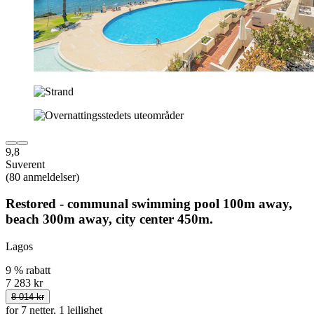
9,8
Suverent
(80 anmeldelser)
Restored - communal swimming pool 100m away,
beach 300m away, city center 450m.
Lagos
9 % rabatt
7 283 kr
8 014 kr
for 7 netter, 1 leilighet