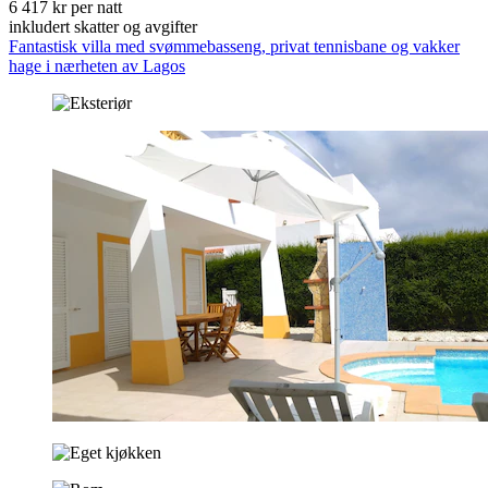
6 417 kr per natt
inkludert skatter og avgifter
Fantastisk villa med svømmebasseng, privat tennisbane og vakker
hage i nærheten av Lagos