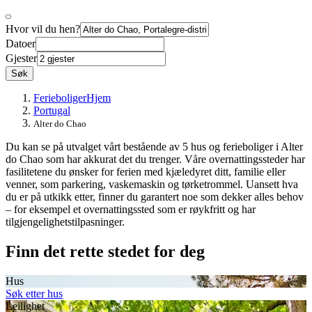
Hvor vil du hen?
Datoer
Gjester
Søk
Ferieboliger
Hjem
Portugal
Alter do Chao
Du kan se på utvalget vårt bestående av 5 hus og ferieboliger i Alter
do Chao som har akkurat det du trenger. Våre overnattingssteder har
fasilitetene du ønsker for ferien med kjæledyret ditt, familie eller
venner, som parkering, vaskemaskin og tørketrommel. Uansett hva
du er på utkikk etter, finner du garantert noe som dekker alles behov
– for eksempel et overnattingssted som er røykfritt og har
tilgjengelighetstilpasninger.
Finn det rette stedet for deg
Hus
Søk etter hus
Leilighet