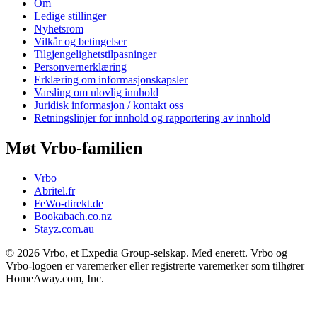
Om
Ledige stillinger
Nyhetsrom
Vilkår og betingelser
Tilgjengelighetstilpasninger
Personvernerklæring
Erklæring om informasjonskapsler
Varsling om ulovlig innhold
Juridisk informasjon / kontakt oss
Retningslinjer for innhold og rapportering av innhold
Møt Vrbo-familien
Vrbo
Abritel.fr
FeWo-direkt.de
Bookabach.co.nz
Stayz.com.au
© 2026 Vrbo, et Expedia Group-selskap. Med enerett. Vrbo og
Vrbo-logoen er varemerker eller registrerte varemerker som tilhører
HomeAway.com, Inc.