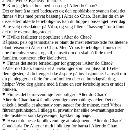
alternativet <<Kjæledyr tillatt>>.
Kan jeg leie et hus med basseng i Alter do Chao?
Det er bare å ta med badetøyet og den oppblåsbare svanen fordi det
finnes 4 hus med privat basseng i Alter do Chao. Bestiller du en av
disse ettertraktede ferieboligene, kan du hoppe i bassenget hver dag.
Bare velg reisedatoer på Vrbo, og velg filteret "basseng" for å finne
det rette overnattingsstedet.
Hvilke fasiliteter er populære i Alter do Chao?
Bålplass, peis og tennisbane er blant de mest ettertraktede fasilitetene
blant reisende i Alter do Chao. Med Vrbos ferieboliger finnes det
noe for enhver smak og stil, uansett om du skal på ferie med
familien, partneren eller kjæledyret.
Finnes det større ferieboliger for grupper i Alter do Chao?
I Alter do Chao, finnes det 2 leieboliger som har plass til 10 eller
flere gjester, så du trenger ikke å spare på invitasjonene. Uansett om
du planlegger en ferie for storfamilien eller en bursdagsfeiring,
hjelper Vrbo deg gjerne med å finne en stor feriebolig som er midt i
blinken.
Finnes det barnevennlige ferieboliger i Alter do Chao?
Alter do Chao har 4 familievennlige overnattingssteder. Det er
enkelt å bestille et alternativ som passer for de minste, med Vrbos
filtreringsfunksjon. I tillegg til privatliv har slike overnattingssteder
ofte fasiliteter som køyesenger, kjøkken og hage.
Hva er de beste familievennlige attraksjonene i Alter do Chao?
Coudelaria De Alter er midt i blinken for barna i Alter do Chao.