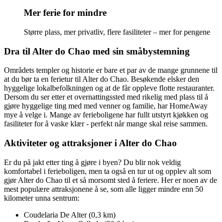
Mer ferie for mindre
Større plass, mer privatliv, flere fasiliteter – mer for pengene
Dra til Alter do Chao med sin småbystemning
Områdets templer og historie er bare et par av de mange grunnene til
at du bør ta en ferietur til Alter do Chao. Besøkende elsker den
hyggelige lokalbefolkningen og at de får oppleve flotte restauranter.
Dersom du ser etter et overnattingssted med rikelig med plass til å
gjøre hyggelige ting med med venner og familie, har HomeAway
mye å velge i. Mange av ferieboligene har fullt utstyrt kjøkken og
fasiliteter for å vaske klær - perfekt når mange skal reise sammen.
Aktiviteter og attraksjoner i Alter do Chao
Er du på jakt etter ting å gjøre i byen? Du blir nok veldig
komfortabel i ferieboligen, men ta også en tur ut og opplev alt som
gjør Alter do Chao til et så morsomt sted å feriere. Her er noen av de
mest populære attraksjonene å se, som alle ligger mindre enn 50
kilometer unna sentrum:
Coudelaria De Alter (0,3 km)