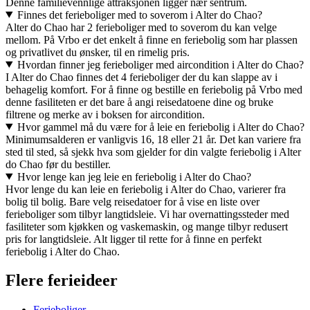
Denne familievennlige attraksjonen ligger nær sentrum.
Finnes det ferieboliger med to soverom i Alter do Chao?
Alter do Chao har 2 ferieboliger med to soverom du kan velge
mellom. På Vrbo er det enkelt å finne en feriebolig som har plassen
og privatlivet du ønsker, til en rimelig pris.
Hvordan finner jeg ferieboliger med aircondition i Alter do Chao?
I Alter do Chao finnes det 4 ferieboliger der du kan slappe av i
behagelig komfort. For å finne og bestille en feriebolig på Vrbo med
denne fasiliteten er det bare å angi reisedatoene dine og bruke
filtrene og merke av i boksen for aircondition.
Hvor gammel må du være for å leie en feriebolig i Alter do Chao?
Minimumsalderen er vanligvis 16, 18 eller 21 år. Det kan variere fra
sted til sted, så sjekk hva som gjelder for din valgte feriebolig i Alter
do Chao før du bestiller.
Hvor lenge kan jeg leie en feriebolig i Alter do Chao?
Hvor lenge du kan leie en feriebolig i Alter do Chao, varierer fra
bolig til bolig. Bare velg reisedatoer for å vise en liste over
ferieboliger som tilbyr langtidsleie. Vi har overnattingssteder med
fasiliteter som kjøkken og vaskemaskin, og mange tilbyr redusert
pris for langtidsleie. Alt ligger til rette for å finne en perfekt
feriebolig i Alter do Chao.
Flere ferieideer
Ferieboliger