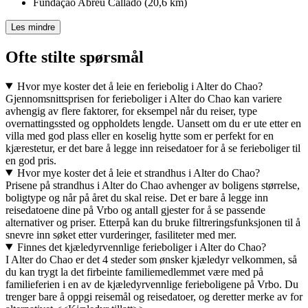
Fundação Abreu Callado (20,6 km)
Les mindre
Ofte stilte spørsmål
Hvor mye koster det å leie en feriebolig i Alter do Chao?
Gjennomsnittsprisen for ferieboliger i Alter do Chao kan variere
avhengig av flere faktorer, for eksempel når du reiser, type
overnattingssted og oppholdets lengde. Uansett om du er ute etter en
villa med god plass eller en koselig hytte som er perfekt for en
kjærestetur, er det bare å legge inn reisedatoer for å se ferieboliger til
en god pris.
Hvor mye koster det å leie et strandhus i Alter do Chao?
Prisene på strandhus i Alter do Chao avhenger av boligens størrelse,
boligtype og når på året du skal reise. Det er bare å legge inn
reisedatoene dine på Vrbo og antall gjester for å se passende
alternativer og priser. Etterpå kan du bruke filtreringsfunksjonen til å
snevre inn søket etter vurderinger, fasiliteter med mer.
Finnes det kjæledyrvennlige ferieboliger i Alter do Chao?
I Alter do Chao er det 4 steder som ønsker kjæledyr velkommen, så
du kan trygt la det firbeinte familiemedlemmet være med på
familieferien i en av de kjæledyrvennlige ferieboligene på Vrbo. Du
trenger bare å oppgi reisemål og reisedatoer, og deretter merke av for