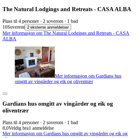
The Natural Lodgings and Retreats - CASA ALBA
Plass til 4 personer · 2 soverom · 1 bad
10
Suverent
2 eksterne anmeldelser
Mer informasjon om The Natural Lodgings and Retreats - CASA
ALBA
Mer informasjon om Gardians hus
omgitt av vingårder og eik og oliventrær
Gardians hus omgitt av vingårder og eik og
oliventrær
Plass til 4 personer · 2 soverom · 1 bad
8,0
Veldig bra
1 anmeldelse
Mer informasjon om Gardians hus omgitt av vingårder og eik og