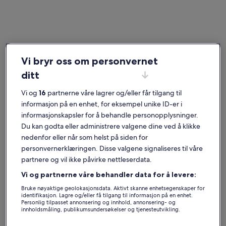
Benalmádena Costa
Ferieboliger nær Benalmádena marina
Vi bryr oss om personvernet
ditt
Ta en titt på utvalget vårt av private ferieboliger i nærheten av
Benalmádena marina, som kan være midt i blinken for deg. Uansett
Vi og
16
partnerne våre lagrer og/eller får tilgang til
om du reiser med barn og kjæledyr, venner eller bare barn, har våre
overnattingssteder fasilitetene du setter pris på når du er på reise,
informasjon på en enhet, for eksempel unike ID-er i
for eksempel airconditioning og basseng. Her finner du garantert et
informasjonskapsler for å behandle personopplysninger.
sted som passer for alle, med for eksempel røykeforbud og
Du kan godta eller administrere valgene dine ved å klikke
tilgjengelighetstilpasning.
nedenfor eller når som helst på siden for
personvernerklæringen. Disse valgene signaliseres til våre
Ferieboliger med ukesrabatter –
partnere og vil ikke påvirke nettleserdata.
Benalmádena marina
Vi og partnerne våre behandler data for å levere:
Viser tilbud for:
13. nov.–20. nov.
Bruke nøyaktige geolokasjonsdata. Aktivt skanne enhetsegenskaper for
identifikasjon. Lagre og/eller få tilgang til informasjon på en enhet.
Personlig tilpasset annonsering og innhold, annonsering- og
Bildegalleri
Bondegård Allalante Montes de Málaga
Bildegall
Høy vakttå
innholdsmåling, publikumsundersøkelser og tjenesteutvikling.
Suverent
Utmerk
10
(61 anmeldelser)
8,8
for
for
10 av 10, Suverent, (61 anmeldelser)
8,8 av 10, 
Liste over partnere (leverandører)