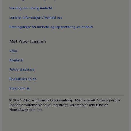
Ferieboliger i Aqualand Torremolinos
Varsling om ulovlig innhold
Ferieboliger i Carihuela
Juridisk informasjon / kontakt oss
Ferieboliger i Fuengirola
Retningslinjer for innhold og rapportering av innhold
Ferieboliger i Benalmádena Pueblo
Ferieboliger i Costa del Sol-plassen
Møt Vrbo-familien
Ferieboliger i Torremolinos bysentrum
Vrbo
Ferieboliger i Templo Hindu
Abritel.fr
Leiligheter i Benalmádena Costa
FeWo-direkt.de
Villaer i Benalmádena Costa
Bookabach.co.nz
Leiligheter i Torremolinos
Stayz.com.au
Leiligheter i Málaga
Hus i Málaga
© 2026 Vrbo, et Expedia Group-selskap. Med enerett. Vrbo og Vrbo-
logoen er varemerker eller registrerte varemerker som tilhører
Villaer i Málaga
HomeAway.com, Inc.
Bed and breakfasts i Málaga
Hus i Benalmádena