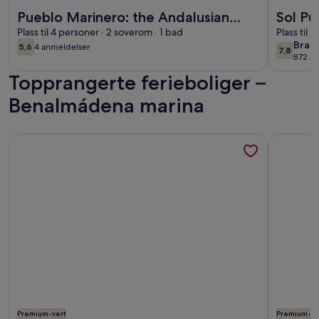
Mer informasjon om Pueblo Marinero: the Andalusian Venic
Mer infor
Pueblo Marinero: the Andalusian
Sol Pu
Venice
Plass til 4 personer · 2 soverom · 1 bad
Plass til 
bra
Bra
5,6
4 anmeldelser
7,8
5,6 av 10
(4
7,8 av 10
872 a
(872
anmeldelser)
Topprangerte ferieboliger –
anme
Benalmádena marina
Mer informasjon om Susana - Feriehus i Malaga
Mer infor
Premium-vert
Premium-ve