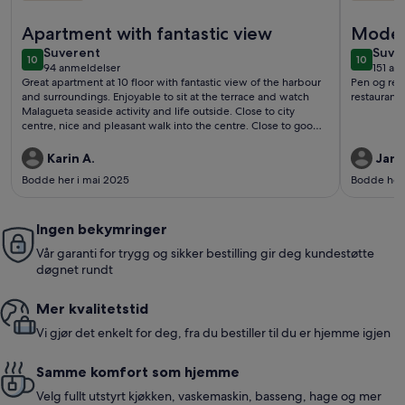
Mer informasjon om Susana - Feriehus i Malaga
Mer infor
Apartment with fantastic view
Modern
suverent
suve
Suverent
belig
Suve
10
10
10 av 10
10 av 10
94 anmeldelser
151 an
(94
(151
Great apartment at 10 floor with fantastic view of the harbour
Pen og ren
anmeldelser)
anme
and surroundings. Enjoyable to sit at the terrace and watch
restaurante
Malagueta seaside activity and life outside. Close to city
centre, nice and pleasant walk into the centre. Close to good
restaurants and shops. Clean and nice. Helpful host, easy to
communicate with and fast to respond at requests. I will come
Karin A.
Jan 
back.
Bodde her i mai 2025
Bodde her 
Ingen bekymringer
Vår garanti for trygg og sikker bestilling gir deg kundestøtte
døgnet rundt
Mer kvalitetstid
Vi gjør det enkelt for deg, fra du bestiller til du er hjemme igjen
Samme komfort som hjemme
Velg fullt utstyrt kjøkken, vaskemaskin, basseng, hage og mer