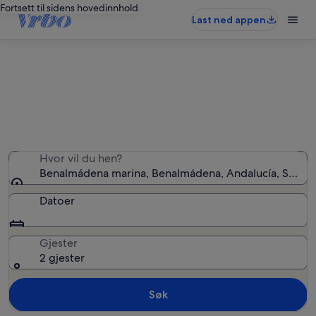
Fortsett til sidens hovedinnhold
Last ned appen
Ferieboliger nær Benalmádena
marina
Hvor vil du hen?
Benalmádena marina, Benalmádena, Andalucía, Spania
Datoer
Gjester
2 gjester
Søk