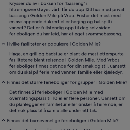
Krysser du av i boksen for "basseng" i
filtreringsverktøyet vårt, får du opp 133 hus med privat
basseng i Golden Mile på Vrbo. Frister det mest med
en avslappende dukkert eller herjing og ballspill i
vannet? Det er fullstendig opp til deg selv siden
ferieboligen du har leid, har et eget svømmebasseng.
Hvilke fasiliteter er populære i Golden Mile?
Hage, en grill og badstue er blant de mest etterspurte
fasilitetene blant reisende i Golden Mile. Med Vrbos
ferieboliger finnes det noe for din smak og stil, uansett
om du skal på ferie med venner, familie eller kjæledyr.
Finnes det større ferieboliger for grupper i Golden Mile?
Det finnes 21 ferieboliger i Golden Mile med
overnattingsplass til 10 eller flere personer. Uansett om
du planlegger en familietur eller ønsker å feire noe, er
det nok plass til å samle alle under ett tak.
Finnes det barnevennlige ferieboliger i Golden Mile?