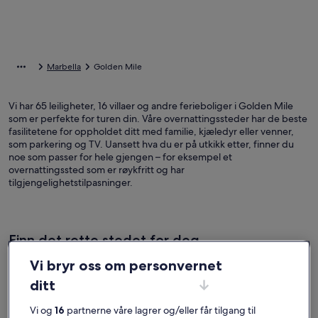
Marbella
Golden Mile
Vi har 65 leiligheter, 16 villaer og andre ferieboliger i Golden Mile
som er perfekte for turen din. Våre overnattingssteder har de beste
fasilitetene for oppholdet ditt med familie, kjæledyr eller venner,
som parkering og TV. Uansett hva du er på utkikk etter, finner du
noe som passer for hele gjengen – for eksempel et
overnattingssted som er røykfritt og har
tilgjengelighetstilpasninger.
Finn det rette stedet for deg
Vi bryr oss om personvernet
Søk etter hus
Søk etter leiligheter
søk etter hyt
ditt
Vi og
16
partnerne våre lagrer og/eller får tilgang til