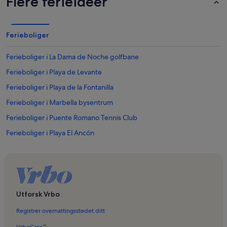
Flere ferieideer
Ferieboliger
Ferieboliger i La Dama de Noche golfbane
Ferieboliger i Playa de Levante
Ferieboliger i Playa de la Fontanilla
Ferieboliger i Marbella bysentrum
Ferieboliger i Puente Romano Tennis Club
Ferieboliger i Playa El Ancón
Ferieboliger i Skilpaddeinnsjøen
Ferieboliger i Elviria
Ferieboliger i Strandpromenaden i Marbella
Ferieboliger i Plaza de Toros i Marbella
Utforsk Vrbo
Ferieboliger i Puerto Banús-stranden
Registrer overnattingsstedet ditt
Ferieboliger i Playa de La Bajadilla