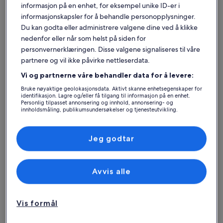
informasjon på en enhet, for eksempel unike ID-er i
informasjonskapsler for å behandle personopplysninger.
Du kan godta eller administrere valgene dine ved å klikke
nedenfor eller når som helst på siden for
personvernerklæringen. Disse valgene signaliseres til våre
partnere og vil ikke påvirke nettleserdata.
Hus
Leilighet
Hytte
Vi og partnerne våre behandler data for å levere:
Finn det beste
Bruke nøyaktige geolokasjonsdata. Aktivt skanne enhetsegenskaper for
identifikasjon. Lagre og/eller få tilgang til informasjon på en enhet.
Personlig tilpasset annonsering og innhold, annonsering- og
overnattingsstedet – Golden
innholdsmåling, publikumsundersøkelser og tjenesteutvikling.
Liste over partnere (leverandører)
Mile
Jeg godtar
Mer informasjon om Villa i den gyldne milen til Marbella
Mer inform
Avvis alle
Vis formål