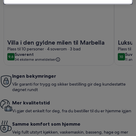
Mer informasjon om Villa i den gyldne milen til Marbella
Mer inform
Villa i den gyldne milen til Marbella
Luksur
Plass til 10 personer · 4 soverom · 3 bad
Bare n
Plass til 
suverent
suve
Suverent
Suve
9,6
10
9,6 av 10
10 av 10
34 eksterne anmeldelser
11 anm
(11
anme
Ingen bekymringer
Vår garanti for trygg og sikker bestilling gir deg kundestøtte
døgnet rundt
Mer kvalitetstid
Vi gjør det enkelt for deg, fra du bestiller til du er hjemme igjen
Samme komfort som hjemme
Velg fullt utstyrt kjøkken, vaskemaskin, basseng, hage og mer