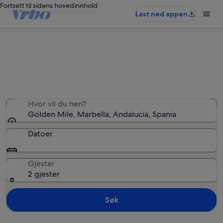
Fortsett til sidens hovedinnhold
Last ned appen
Ferieboliger i Golden Mile
Hvor vil du hen?
Golden Mile, Marbella, Andalucía, Spania
Datoer
Gjester
2 gjester
Søk