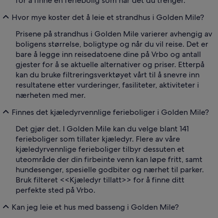
for å finne en feriebolig som har det du trenger.
Hvor mye koster det å leie et strandhus i Golden Mile?
Prisene på strandhus i Golden Mile varierer avhengig av
boligens størrelse, boligtype og når du vil reise. Det er
bare å legge inn reisedatoene dine på Vrbo og antall
gjester for å se aktuelle alternativer og priser. Etterpå
kan du bruke filtreringsverktøyet vårt til å snevre inn
resultatene etter vurderinger, fasiliteter, aktiviteter i
nærheten med mer.
Finnes det kjæledyrvennlige ferieboliger i Golden Mile?
Det gjør det. I Golden Mile kan du velge blant 141
ferieboliger som tillater kjæledyr. Flere av våre
kjæledyrvennlige ferieboliger tilbyr dessuten et
uteområde der din firbeinte venn kan løpe fritt, samt
hundesenger, spesielle godbiter og nærhet til parker.
Bruk filteret <<Kjæledyr tillatt>> for å finne ditt
perfekte sted på Vrbo.
Kan jeg leie et hus med basseng i Golden Mile?