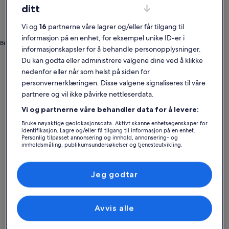
ditt
Vi og
16
partnerne våre lagrer og/eller får tilgang til
informasjon på en enhet, for eksempel unike ID-er i
Bilde tatt av Desislava Gumber
informasjonskapsler for å behandle personopplysninger.
Porto Cristo
Ferieboliger nær Playa de Porto Cristo
Du kan godta eller administrere valgene dine ved å klikke
nedenfor eller når som helst på siden for
personvernerklæringen. Disse valgene signaliseres til våre
Ta en titt på utvalget vårt av private ferieboliger i nærheten av Playa
partnere og vil ikke påvirke nettleserdata.
de Porto Cristo, som er midt i blinken for deg. Uansett om du skal på
ferie med familie eller venner, har våre overnattingssteder
Vi og partnerne våre behandler data for å levere:
fasilitetene du setter pris på når du er på reise, som wi-fi og
boblebad. Uansett hva du ser etter, kommer du til å finne noe for
Bruke nøyaktige geolokasjonsdata. Aktivt skanne enhetsegenskaper for
identifikasjon. Lagre og/eller få tilgang til informasjon på en enhet.
hele gjengen – for eksempel et røykfritt overnattingssted med
Personlig tilpasset annonsering og innhold, annonsering- og
tilgjengelighetstilpasninger.
innholdsmåling, publikumsundersøkelser og tjenesteutvikling.
Liste over partnere (leverandører)
Jeg godtar
Finn det rette stedet for deg
Søk etter hus
Søk etter leiligheter
søk etter hyt
Avvis alle