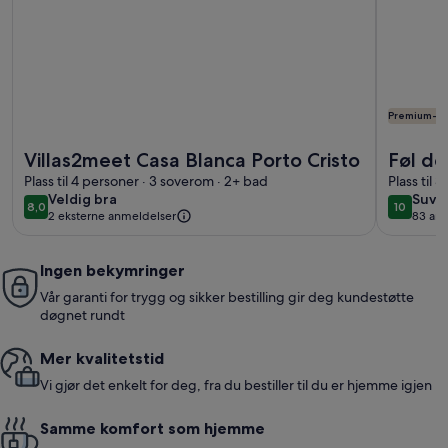
Premium-ve
Mer informasjon om Villas2meet Casa Blanca Porto Cristo
Mer infor
Villas2meet Casa Blanca Porto Cristo
Føl d
Plass til 4 personer · 3 soverom · 2+ bad
Plass til 
veldig
suve
Veldig bra
Suve
8,0
10
8,0 av 10
10 av 10
2 eksterne anmeldelser
83 an
bra
(83
anme
Ingen bekymringer
Vår garanti for trygg og sikker bestilling gir deg kundestøtte
døgnet rundt
Mer kvalitetstid
Vi gjør det enkelt for deg, fra du bestiller til du er hjemme igjen
Samme komfort som hjemme