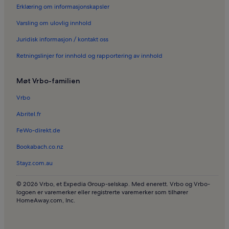
Erklæring om informasjonskapsler
Ferieboliger i Cala Murta
Varsling om ulovlig innhold
Ferieboliger i Porto Cristo
Juridisk informasjon / kontakt oss
Ferieboliger i Safari Zoo
Retningslinjer for innhold og rapportering av innhold
Ferieboliger i Cala Varques
Ferieboliger i Porto Cristo Novo
Møt Vrbo-familien
Ferieboliger i Cala Bota
Vrbo
Ferieboliger i S'Illot-Cala Morlanda
Abritel.fr
Villaer i Cala d'Or
FeWo-direkt.de
Landsteder i Cala Petita
Bookabach.co.nz
Hoteller i Dragegrottene
Stayz.com.au
Ferieboliger ved stranden i Mallorca
Ferieboliger med basseng i Mallorca
© 2026 Vrbo, et Expedia Group-selskap. Med enerett. Vrbo og Vrbo-
logoen er varemerker eller registrerte varemerker som tilhører
Familievennlige ferieboliger i Mallorca
HomeAway.com, Inc.
Kjæledyrvennlige ferieboliger i Mallorca