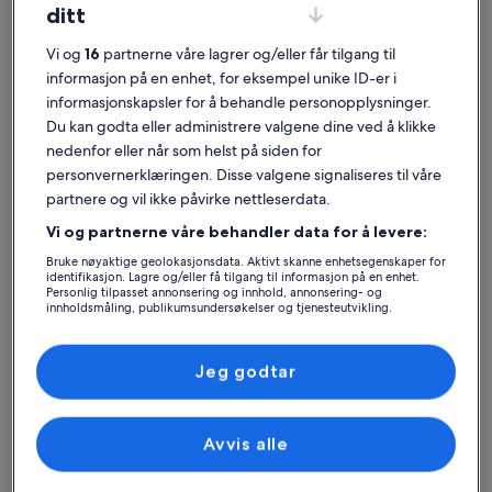
ditt
Vi og
16
partnerne våre lagrer og/eller får tilgang til
informasjon på en enhet, for eksempel unike ID-er i
informasjonskapsler for å behandle personopplysninger.
Port de Sóller
Ferieboliger nær Port de Sóller marina
Du kan godta eller administrere valgene dine ved å klikke
nedenfor eller når som helst på siden for
Ta en titt på utvalget vårt av ferieboliger i nærheten av Port de Sóller
personvernerklæringen. Disse valgene signaliseres til våre
marina, som kan være midt i blinken for deg. Uansett om du skal på
partnere og vil ikke påvirke nettleserdata.
ferie med familie eller venner, har våre ferieboliger fasilitetene du
setter pris på når du er på reise, som parkering og peis. Uansett hva
Vi og partnerne våre behandler data for å levere:
du ser etter, finner du garantert noe for hele gjengen – for
eksempel et røykfritt overnattingssted med
Bruke nøyaktige geolokasjonsdata. Aktivt skanne enhetsegenskaper for
identifikasjon. Lagre og/eller få tilgang til informasjon på en enhet.
tilgjengelighetstilpasninger.
Personlig tilpasset annonsering og innhold, annonsering- og
innholdsmåling, publikumsundersøkelser og tjenesteutvikling.
Liste over partnere (leverandører)
Finn det rette stedet for deg
Jeg godtar
Søk etter hus
Søk etter leiligheter
søk etter hyt
Avvis alle