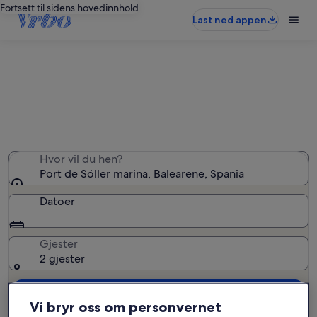
Fortsett til sidens hovedinnhold
Last ned appen
Ferieboliger nær Port de Sóller
marina
Hvor vil du hen?
Port de Sóller marina, Balearene, Spania
Datoer
Gjester
2 gjester
Søk
Vi bryr oss om personvernet