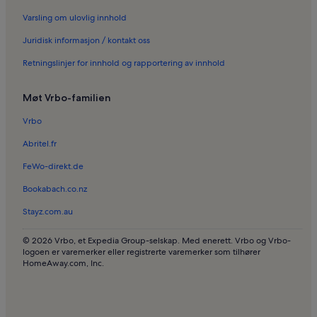
Ferieboliger i Escorca
Varsling om ulovlig innhold
Ferieboliger i Sa Coma
Juridisk informasjon / kontakt oss
Ferieboliger i Torrent de Pareis Gorge
Retningslinjer for innhold og rapportering av innhold
Ferieboliger i Sóller
Ferieboliger i platja des Través
Møt Vrbo-familien
Ferieboliger i Playa de Port de Sóller
Vrbo
Ferieboliger i Biniaraix
Abritel.fr
Kjæledyrvennlige ferieboliger i Banyalbufar
FeWo-direkt.de
Leiligheter i Palma de Mallorca
Bookabach.co.nz
Hus i Palma de Mallorca
Stayz.com.au
Ferieboliger ved stranden i Palma de Mallorca
Familievennlige ferieboliger i Palma de Mallorca
© 2026 Vrbo, et Expedia Group-selskap. Med enerett. Vrbo og Vrbo-
logoen er varemerker eller registrerte varemerker som tilhører
Villaer i Palma de Mallorca
HomeAway.com, Inc.
Småhus i Palma de Mallorca
Hus i Inca