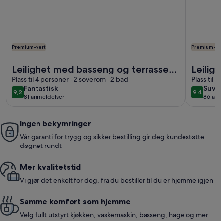
Premium-vert
Premium-ve
Mer informasjon om Leilighet med basseng og terrasse med f
Mer inform
Leilighet med basseng og terrasse
Leilig
med fantastisk utsikt.
Plass til 4 personer · 2 soverom · 2 bad
fantas
Plass til 
fantastisk
suve
Fantastisk
Suve
9,2
9,4
9,2 av 10
9,4 av 1
81 anmeldelser
86 an
(81
(86
anmeldelser)
anme
Ingen bekymringer
Vår garanti for trygg og sikker bestilling gir deg kundestøtte
døgnet rundt
Mer kvalitetstid
Vi gjør det enkelt for deg, fra du bestiller til du er hjemme igjen
Samme komfort som hjemme
Velg fullt utstyrt kjøkken, vaskemaskin, basseng, hage og mer