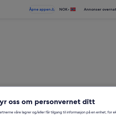
•
Åpne appen
NOK
Annonser overnat
erieboliger nær Palau Blaugra
Datoer
ryr oss om personvernet ditt
rtnerne våre lagrer og/eller får tilgang til informasjon på en enhet, for