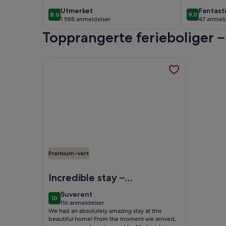
renovat
utmerket
fantast
Utmerket
Fantast
8,6
9,0
8,6 av 10
9,0 av 10
the city
1 588 anmeldelser
47 anmeld
(1 588
(47
Topprangerte ferieboliger –
anmeldelser)
anmelde
Mer informasjon om Luksuriøs designvilla med sp
Premium-vert
Bilde av Luksuriøs designvilla med spektakulær 
Incredible stay –
Breathtaking views
suverent
Suverent
10
and outstanding
10 av 10
116 anmeldelser
(116
We had an absolutely amazing stay at this
hospitality!
anmeldelser)
beautiful home! From the moment we arrived,