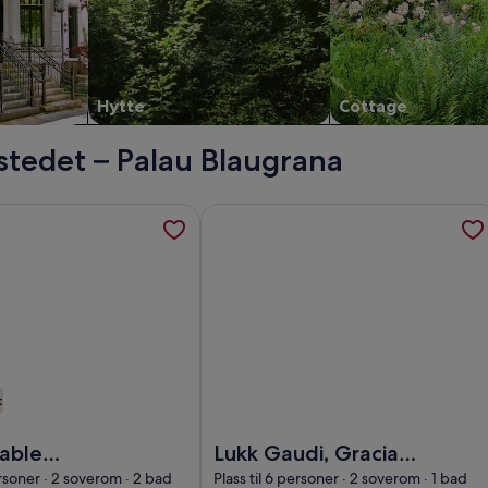
Hytte
Cottage
stedet – Palau Blaugrana
åpnes i en ny fane
jon om Comfortable apartment recently renovated and in the c
Mer informasjon om Lukk Gaudi, Graci
t
fortable apartment recently renovated and in the city center
Bilde av Lukk Gaudi, Gracia leilighet
able
Lukk Gaudi, Gracia
nt recently
leilighet, Barcelona,
ersoner · 2 soverom · 2 bad
Plass til 6 personer · 2 soverom · 1 bad