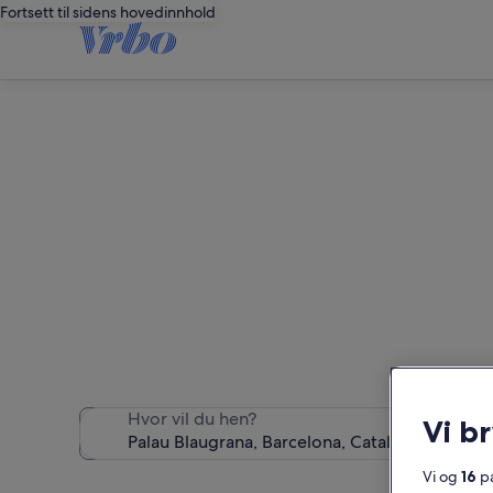
Fortsett til sidens hovedinnhold
F
Hvor vil du hen?
Vi b
Vi og
16
pa