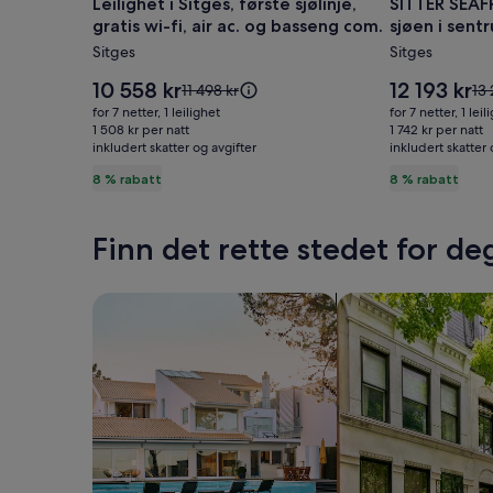
Leilighet i Sitges, første sjølinje,
SITTER SEAF
Leilighet
SITTER
gratis wi-fi, air ac. og basseng com.
sjøen i sent
i
SEAFRONT
Sitges
Sitges
Sitges,
-
første
Våkn
Prisen
Prisen
10 558 kr
12 193 kr
Prisen
Pri
11 498 kr
13 
sjølinje,
er
opp
er
var
var
for 7 netter, 1 leilighet
for 7 netter, 1 leil
10 558 kr
12 193 kr
11 498 kr.
13 
gratis
1 508 kr per natt
foran
1 742 kr per natt
inkludert skatter og avgifter
Se
inkludert skatter 
Se
wi-
sjøen
mer
me
8 % rabatt
8 % rabatt
fi,
i
informasjon
inf
air
sentrum
om
om
standardpris.
sta
ac.
av
Finn det rette stedet for de
og
Sitges
basseng
Søk etter hus
Søk etter leilighete
com.