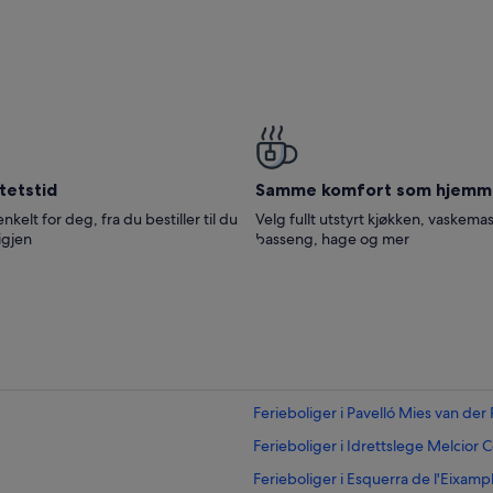
tetstid
Samme komfort som hjemm
enkelt for deg, fra du bestiller til du
Velg fullt utstyrt kjøkken, vaskemas
igjen
basseng, hage og mer
Ferieboliger i Pavelló Mies van der
Ferieboliger i Idrettslege Melcior
Ferieboliger i Esquerra de l'Eixamp