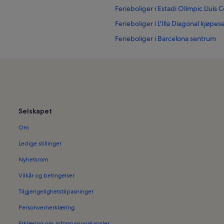
Ferieboliger i Estadi Olímpic Lluís
Ferieboliger i L'Illa Diagonal kjøpes
Ferieboliger i Barcelona sentrum
Ferieboliger i L'Hospitalet de Llobr
Ferieboliger i Barcelona
Ferieboliger i La Marina del Prat Ve
Ferieboliger i Parc del Mirador del
Selskapet
Ferieboliger i Collblanc y La Torrass
Om
Ferieboliger i Montjuic slott
Ferieboliger i Sants
Ledige stillinger
Ferieboliger i Plaça d'Espanya
Nyhetsrom
Ferieboliger i Sants-Montjuïc
Vilkår og betingelser
Ferieboliger med basseng i Catalu
Tilgjengelighetstilpasninger
Familievennlige ferieboliger i Cata
Personvernerklæring
Småhus i Cataluña
Erklæring om informasjonskapsler