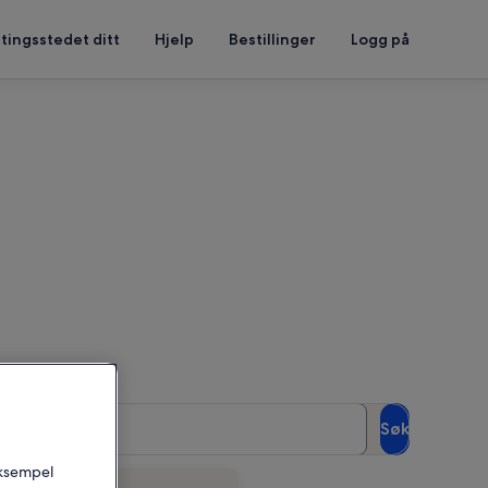
tingsstedet ditt
Hjelp
Bestillinger
Logg på
na
Gjester
Søk
2 gjester
 eksempel