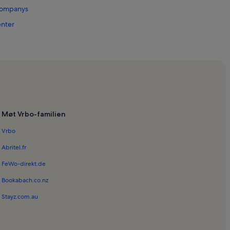
 Companys
enter
egat
rmell
 Migdia
Møt Vrbo-familien
a
Vrbo
Abritel.fr
FeWo-direkt.de
Bookabach.co.nz
ña
Stayz.com.au
luña