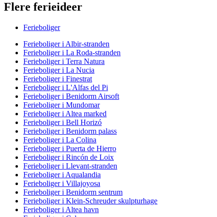
Flere ferieideer
Ferieboliger
Ferieboliger i Albir-stranden
Ferieboliger i La Roda-stranden
Ferieboliger i Terra Natura
Ferieboliger i La Nucia
Ferieboliger i Finestrat
Ferieboliger i L'Alfas del Pi
Ferieboliger i Benidorm Airsoft
Ferieboliger i Mundomar
Ferieboliger i Altea marked
Ferieboliger i Bell Horizó
Ferieboliger i Benidorm palass
Ferieboliger i La Colina
Ferieboliger i Puerta de Hierro
Ferieboliger i Rincón de Loix
Ferieboliger i Llevant-stranden
Ferieboliger i Aqualandia
Ferieboliger i Villajoyosa
Ferieboliger i Benidorm sentrum
Ferieboliger i Klein-Schreuder skulpturhage
Ferieboliger i Altea havn