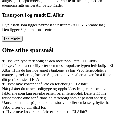
august, juli, september og juni de varmeste månedene, med en
gjennomsnittstemperatur på 25 grader.
Transport i og rundt El Albir
Flyplassen som ligger nærmest er Alicante (ALC - Alicante int.).
Den ligger 52,9 km unna sentrum.
Les mindre
Ofte stilte spørsmål
Hvilken type feriebolig er den mest populære i El Albir?
Ifølge våre data er leiligheter den mest populære typen feriebolig i El
Albir. Hvis du har noe annet i tankene, så har Vrbo ferieboliger i
mange størrelser og former. Se gjennom våre alternativer for å finne
ditt perfekte sted i El Albir.
Hvor mye koster det å leie en feriebolig i El Albir?
Når på året du reiser, boligtype og oppholdets lengde er noen av
faktorene som kan påvirke prisen på en feriebolig. Bare legg inn
reisedatoene dine for å finne en feriebolig som er perfekt for deg.
Uansett om du er på jakt etter en stor villa eller en koselig hytte, har
Vrbo priser du blir glad for.
Hvor mye koster det å leie et strandhus i El Albir?