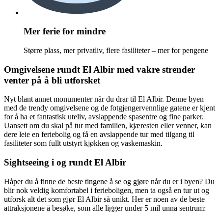
Mer ferie for mindre
Større plass, mer privatliv, flere fasiliteter – mer for pengene
Omgivelsene rundt El Albir med vakre strender
venter på å bli utforsket
Nyt blant annet monumenter når du drar til El Albir. Denne byen
med de trendy omgivelsene og de fotgjengervennlige gatene er kjent
for å ha et fantastisk uteliv, avslappende spasentre og fine parker.
Uansett om du skal på tur med familien, kjæresten eller venner, kan
dere leie en feriebolig og få en avslappende tur med tilgang til
fasiliteter som fullt utstyrt kjøkken og vaskemaskin.
Sightseeing i og rundt El Albir
Håper du å finne de beste tingene å se og gjøre når du er i byen? Du
blir nok veldig komfortabel i ferieboligen, men ta også en tur ut og
utforsk alt det som gjør El Albir så unikt. Her er noen av de beste
attraksjonene å besøke, som alle ligger under 5 mil unna sentrum: