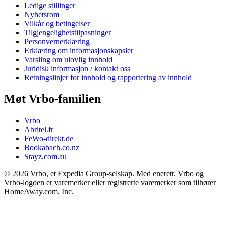
Ledige stillinger
Nyhetsrom
Vilkår og betingelser
Tilgjengelighetstilpasninger
Personvernerklæring
Erklæring om informasjonskapsler
Varsling om ulovlig innhold
Juridisk informasjon / kontakt oss
Retningslinjer for innhold og rapportering av innhold
Møt Vrbo-familien
Vrbo
Abritel.fr
FeWo-direkt.de
Bookabach.co.nz
Stayz.com.au
© 2026 Vrbo, et Expedia Group-selskap. Med enerett. Vrbo og
Vrbo-logoen er varemerker eller registrerte varemerker som tilhører
HomeAway.com, Inc.