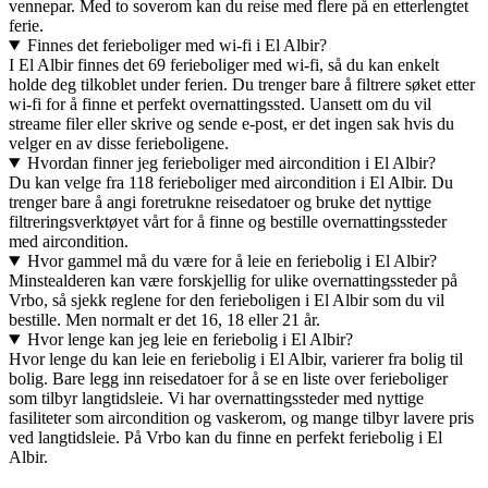
vennepar. Med to soverom kan du reise med flere på en etterlengtet
ferie.
Finnes det ferieboliger med wi-fi i El Albir?
I El Albir finnes det 69 ferieboliger med wi-fi, så du kan enkelt
holde deg tilkoblet under ferien. Du trenger bare å filtrere søket etter
wi-fi for å finne et perfekt overnattingssted. Uansett om du vil
streame filer eller skrive og sende e-post, er det ingen sak hvis du
velger en av disse ferieboligene.
Hvordan finner jeg ferieboliger med aircondition i El Albir?
Du kan velge fra 118 ferieboliger med aircondition i El Albir. Du
trenger bare å angi foretrukne reisedatoer og bruke det nyttige
filtreringsverktøyet vårt for å finne og bestille overnattingssteder
med aircondition.
Hvor gammel må du være for å leie en feriebolig i El Albir?
Minstealderen kan være forskjellig for ulike overnattingssteder på
Vrbo, så sjekk reglene for den ferieboligen i El Albir som du vil
bestille. Men normalt er det 16, 18 eller 21 år.
Hvor lenge kan jeg leie en feriebolig i El Albir?
Hvor lenge du kan leie en feriebolig i El Albir, varierer fra bolig til
bolig. Bare legg inn reisedatoer for å se en liste over ferieboliger
som tilbyr langtidsleie. Vi har overnattingssteder med nyttige
fasiliteter som aircondition og vaskerom, og mange tilbyr lavere pris
ved langtidsleie. På Vrbo kan du finne en perfekt feriebolig i El
Albir.