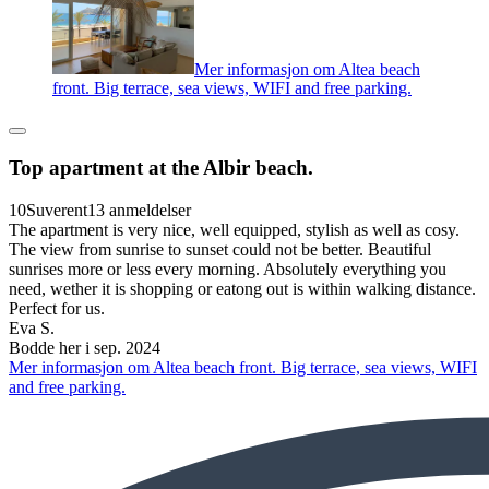
Mer informasjon om Altea beach
front. Big terrace, sea views, WIFI and free parking.
Top apartment at the Albir beach.
10
Suverent
13 anmeldelser
The apartment is very nice, well equipped, stylish as well as cosy.
The view from sunrise to sunset could not be better. Beautiful
sunrises more or less every morning. Absolutely everything you
need, wether it is shopping or eatong out is within walking distance.
Perfect for us.
Eva S.
Bodde her i sep. 2024
Mer informasjon om Altea beach front. Big terrace, sea views, WIFI
and free parking.