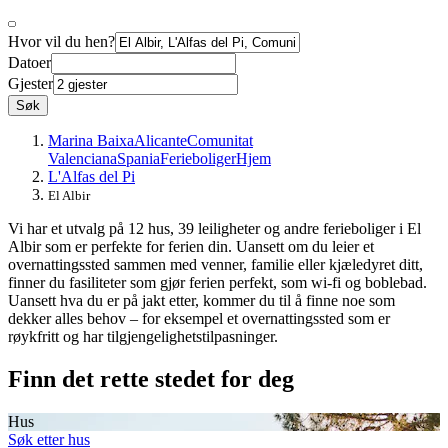
Hvor vil du hen?
Datoer
Gjester
Søk
Marina Baixa
Alicante
Comunitat
Valenciana
Spania
Ferieboliger
Hjem
L'Alfas del Pi
El Albir
Vi har et utvalg på 12 hus, 39 leiligheter og andre ferieboliger i El
Albir som er perfekte for ferien din. Uansett om du leier et
overnattingssted sammen med venner, familie eller kjæledyret ditt,
finner du fasiliteter som gjør ferien perfekt, som wi-fi og boblebad.
Uansett hva du er på jakt etter, kommer du til å finne noe som
dekker alles behov – for eksempel et overnattingssted som er
røykfritt og har tilgjengelighetstilpasninger.
Finn det rette stedet for deg
Hus
Søk etter hus