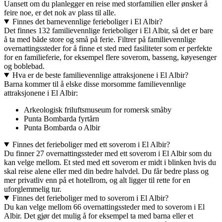
Uansett om du planlegger en reise med storfamilien eller ønsker å
feire noe, er det nok av plass til alle.
Finnes det barnevennlige ferieboliger i El Albir?
Det finnes 132 familievennlige ferieboliger i El Albir, så det er bare
å ta med både store og små på ferie. Filtrer på familievennlige
overnattingssteder for å finne et sted med fasiliteter som er perfekte
for en familieferie, for eksempel flere soverom, basseng, køyesenger
og boblebad.
Hva er de beste familievennlige attraksjonene i El Albir?
Barna kommer til å elske disse morsomme familievennlige
attraksjonene i El Albir:
Arkeologisk friluftsmuseum for romersk småby
Punta Bombarda fyrtårn
Punta Bombarda o Albir
Finnes det ferieboliger med ett soverom i El Albir?
Du finner 27 overnattingssteder med ett soverom i El Albir som du
kan velge mellom. Et sted med ett soverom er midt i blinken hvis du
skal reise alene eller med din bedre halvdel. Du får bedre plass og
mer privatliv enn på et hotellrom, og alt ligger til rette for en
uforglemmelig tur.
Finnes det ferieboliger med to soverom i El Albir?
Du kan velge mellom 66 overnattingssteder med to soverom i El
Albir. Det gjør det mulig å for eksempel ta med barna eller et