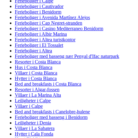
Ferieboliger i Calpe
Ferieboliger i Cautivador
Ferieboliger i Benidorm
Ferieboliger i Avenida Martínez Alejos
Ferieboliger i Cap Negret-stranden
Ferieboliger i Casino Mediterraneo Benidorm
Ferieboliger i Albir Marina
Ferieboliger i Altea turistkontor
Ferieboliger i El Tossalet
Ferieboliger i Altea
Ferieboliger med basseng nær Penyal d'Ifac naturpark
Resorter i Costa Blanca
Hus i Costa Blanca
Villaer i Costa Blanca
Hytter i Costa Blanca
Bed and breakfasts i Costa Blanca
Resorter i Algar-fossen
Villaer i La Marina Alta
Leiligheter i Calpe
Villaer i Calpe
Bed and breakfasts i Canelobre-hulene
Ferieboliger med basseng i Benidorm
Leiligheter i Denia
Villaer i La Sabatera
Hytter i Cala Fonda