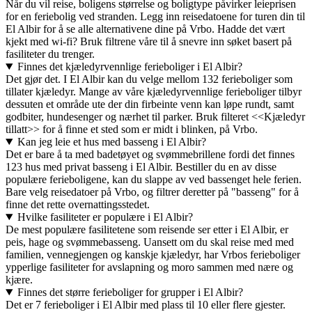
Når du vil reise, boligens størrelse og boligtype påvirker leieprisen
for en feriebolig ved stranden. Legg inn reisedatoene for turen din til
El Albir for å se alle alternativene dine på Vrbo. Hadde det vært
kjekt med wi-fi? Bruk filtrene våre til å snevre inn søket basert på
fasiliteter du trenger.
Finnes det kjæledyrvennlige ferieboliger i El Albir?
Det gjør det. I El Albir kan du velge mellom 132 ferieboliger som
tillater kjæledyr. Mange av våre kjæledyrvennlige ferieboliger tilbyr
dessuten et område ute der din firbeinte venn kan løpe rundt, samt
godbiter, hundesenger og nærhet til parker. Bruk filteret <<Kjæledyr
tillatt>> for å finne et sted som er midt i blinken, på Vrbo.
Kan jeg leie et hus med basseng i El Albir?
Det er bare å ta med badetøyet og svømmebrillene fordi det finnes
123 hus med privat basseng i El Albir. Bestiller du en av disse
populære ferieboligene, kan du slappe av ved bassenget hele ferien.
Bare velg reisedatoer på Vrbo, og filtrer deretter på "basseng" for å
finne det rette overnattingsstedet.
Hvilke fasiliteter er populære i El Albir?
De mest populære fasilitetene som reisende ser etter i El Albir, er
peis, hage og svømmebasseng. Uansett om du skal reise med med
familien, vennegjengen og kanskje kjæledyr, har Vrbos ferieboliger
ypperlige fasiliteter for avslapning og moro sammen med nære og
kjære.
Finnes det større ferieboliger for grupper i El Albir?
Det er 7 ferieboliger i El Albir med plass til 10 eller flere gjester.