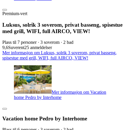
Premium-vert
Luksus, solrik 3 soverom, privat basseng, spisestue
med grill, WIFI, full AIRCO, VIEW!
Plass til 7 personer · 3 soverom · 2 bad
9,6
Suverent
25 anmeldelser
Mer informasjon om Luksus, solrik 3 soverom, privat basseng,
spisestue med grill, WIFI, full AIRCO, VIEW!
Mer informasjon om Vacation
home Pedro by Interhome
Vacation home Pedro by Interhome
Plass til 6 personer · 3 soverom · 2 bad