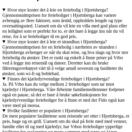
Hvor mye koster det å leie en feriebolig i Hjortsberga?
Gjennomsnittsprisen for ferieboliger i Hjortsberga kan variere
avhengig av flere faktorer, som årstid, oppholdets lengde og type
overnattingssted. Uansett om du vil leie en villa med god plass eller
en leilighet som er perfekt for to, er det bare å legge inn når du vil
reise, for å se ferieboliger til en god pris.
Hvor mye koster det å leie et strandhus i Hjortsberga?
Gjennomsnittsprisen for en feriebolig i nærheten av stranden i
Hjortsberga avhenger av når du skal reise, og hva slags og hvor stor
feriebolig du ønsker. Det er raskt og enkelt å finne priser på Vrbo
ved å legge inn reisemål og datoer. Deretter kan du bruke
filtreringsverktøyet vårt til å velge antall soverom og fasiliteter du
ønsker, som wi-fi og boblebad.
Finnes det kjæledyrvennlige ferieboliger i Hjortsberga?
Ja. På Vrbo kan du velge mellom 2 ferieboliger som tar imot
kjæledyr i Hjortsberga. Våre firbeinte familiemedlemmer fortjener
også en pause, så det er bare å bruke søkefunksjonen for
kjæledyrvennlige ferieboliger for å finne et sted der Fido også kan
være med på moroa.
Hvilke fasiliteter er populære i Hjortsberga?
De mest populære fasilitetene som reisende ser etter i Hjortsberga, er
peis, hage og en grill. Uansett om du skal på ferie med med venner,
familie eller til og med kjæledyr, har Vrbos ferieboliger ypperlige
fasiliteter for avslapning og moro sammen med nære og kjære.