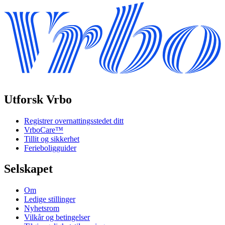
Utforsk Vrbo
Registrer overnattingsstedet ditt
VrboCare™
Tillit og sikkerhet
Ferieboligguider
Selskapet
Om
Ledige stillinger
Nyhetsrom
Vilkår og betingelser