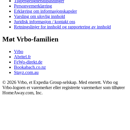
Tilgjengelighetstilpasninger
Personvernerklæring
Erklæring om informasjonskapsler
Varsling om ulovlig innhold
Juridisk informasjon / kontakt oss
Retningslinjer for innhold og rapportering av innhold
Møt Vrbo-familien
Vrbo
Abritel.fr
FeWo-direkt.de
Bookabach.co.nz
Stayz.com.au
© 2026 Vrbo, et Expedia Group-selskap. Med enerett. Vrbo og
Vrbo-logoen er varemerker eller registrerte varemerker som tilhører
HomeAway.com, Inc.