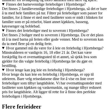
Finnes det barnevennlige ferieboliger i Hjortsberga?
Det finnes 2 familievennlige ferieboliger i Hjortsberga, så det er bare
å ta med hele familien på tur. Filtrer på ferieboliger som passer for
familier, for å finne et sted med fasiliteter som er midt i blinken for
familier som er på reisefot, blant annet kjøkken, basseng,
køyesenger og boblebad.
Finnes det ferieboliger med to soverom i Hjortsberga?
Det finnes 2 boliger med to soverom i Hjortsberga. Da er det plass
til å ta med barna på ferien eller gode venner. Med to soverom kan
du ta med flere på en deilig ferie.
Hvor gammel må du være for å leie en feriebolig i Hjortsberga?
Minstealderen er vanligvis 16, 18 eller 21 år. Det kan være
forskjellig fra et overnattingssted til et annet, så sjekk hva som
gjelder for din valgte feriebolig i Hjortsberga før du gjør en
bestilling.
Hvor lenge kan jeg leie en feriebolig i Hjortsberga?
Hvor lenge du kan leie en feriebolig i Hjortsberga, er opp til
utleieren. Bare velg reisedatoene dine for å vise en liste over
ferieboliger som tilbyr langtidsleie. Vi har overnattingssteder med
fasiliteter som kjøkken og vaskemaskin, og mange tilbyr redusert
pris for langtidsleie. Alt ligger til rette for å finne den perfekte
ferieboligen i Hjortsberga.
Flere ferieideer