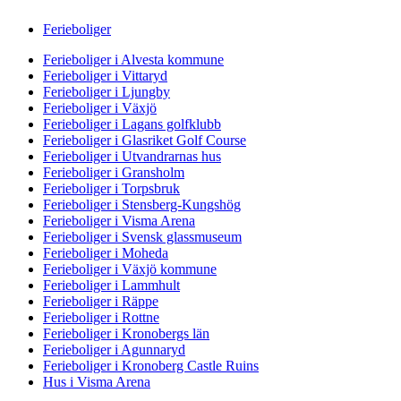
Ferieboliger
Ferieboliger i Alvesta kommune
Ferieboliger i Vittaryd
Ferieboliger i Ljungby
Ferieboliger i Växjö
Ferieboliger i Lagans golfklubb
Ferieboliger i Glasriket Golf Course
Ferieboliger i Utvandrarnas hus
Ferieboliger i Gransholm
Ferieboliger i Torpsbruk
Ferieboliger i Stensberg-Kungshög
Ferieboliger i Visma Arena
Ferieboliger i Svensk glassmuseum
Ferieboliger i Moheda
Ferieboliger i Växjö kommune
Ferieboliger i Lammhult
Ferieboliger i Räppe
Ferieboliger i Rottne
Ferieboliger i Kronobergs län
Ferieboliger i Agunnaryd
Ferieboliger i Kronoberg Castle Ruins
Hus i Visma Arena