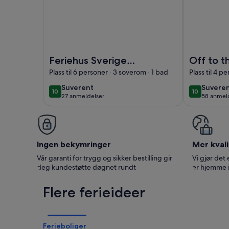
Bilde av Feriehus Sverige ved innsjøen bolmen me
Bilde av Off
Feriehus Sverige
Off to t
ved innsjøen
House L
Plass til 6 personer · 3 soverom · 1 bad
Plass til 4 p
bolmen med
souther
suverent
suvere
Suverent
Suvere
10
10
10 av 10
10 av 10
badstue, peis og
for 2 - 
27 anmeldelser
58 anmel
(27
(58
båt
directly
anmeldelser)
anmelde
Ingen bekymringer
Mer kvali
Vår garanti for trygg og sikker bestilling gir
Vi gjør det 
deg kundestøtte døgnet rundt
er hjemme 
Flere ferieideer
Ferieboliger