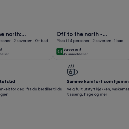
d badstue, peis og båt
 to the north: House Lena in southern Sweden for 2 - 4 people,
Bilde av Off to the north - Bright l
he north:
Off to the north -
ena in
Bright loft in
ersoner · 2 soverom · 0+ bad
Plass til 4 personer · 2 soverom · 1 bad
n Sweden
southern Sweden
nt
suverent
nt
Suverent
9,8
9,8 av 10
4 people,
right on the water
delser
49 anmeldelser
(49
 on the lake
for 2-4 people
lser)
anmeldelser)
tetstid
Samme komfort som hjemm
enkelt for deg, fra du bestiller til du
Velg fullt utstyrt kjøkken, vaskemas
igjen
basseng, hage og mer