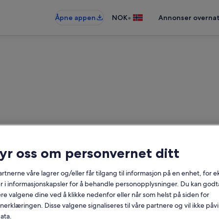
•
Åpne appen
NOK
Annonser overnat
ryr oss om personvernet ditt
rieboliger nær Odensjö bades
rtnerne våre lagrer og/eller får tilgang til informasjon på en enhet, for
r i informasjonskapsler for å behandle personopplysninger. Du kan godta
Datoer
re valgene dine ved å klikke nedenfor eller når som helst på siden for
erklæringen. Disse valgene signaliseres til våre partnere og vil ikke påv
ata.