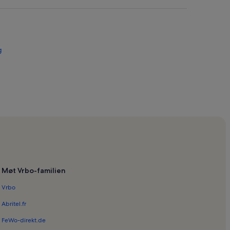
g
Møt Vrbo-familien
Vrbo
Abritel.fr
FeWo-direkt.de