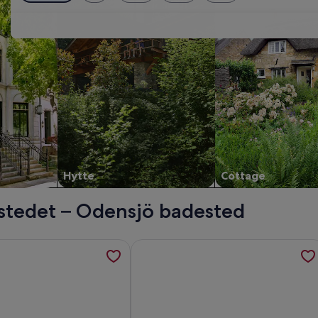
Hytte
Cottage
sstedet – Odensjö badested
 bolmen med badstue, peis og båt, åpnes i en ny fane
jon om Off to the north: House Lena in southern Sweden for 2 
Mer informasjon om Off to the north 