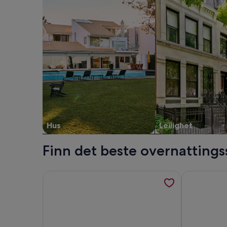
Hus
Leilighet
Finn det beste overnatting
Mer informasjon om Feriehus Sverige ved innsjøen
Mer informas