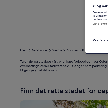
Vi og par
Bruke nøyakt
informasjon 
publikumsund
Liste over
Vis for
Hjem
Ferieboliger
Sverige
Kronobergs län
Ljungby ko
Ta en titt på utvalget vårt av private ferieboliger nær Od
overnattingssteder fasilitetene du trenger, som parkering
tilgjengelighetstilpasning.
Finn det rette stedet for de
Søk etter hus
Søk etter leilighete