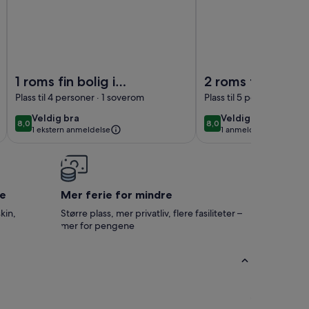
 directly on the lake
oft in southern Sweden right on the water for 2-4 people
Bilde av 1 roms fin bolig i Jälluntofta
Bilde av 2 roms fin leil
1 roms fin bolig i
2 roms fin leiligh
Jälluntofta
Hyltebruk
Plass til 4 personer · 1 soverom
Plass til 5 personer · 2 s
veldig
veldig
Veldig bra
Veldig bra
8,0
8,0
8,0 av 10
8,0 av 10
1 ekstern anmeldelse
1 anmeldelse
bra
bra
(1
anmeldelse)
e
Mer ferie for mindre
kin,
Større plass, mer privatliv, flere fasiliteter –
mer for pengene