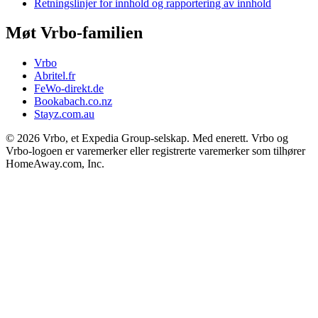
Retningslinjer for innhold og rapportering av innhold
Møt Vrbo-familien
Vrbo
Abritel.fr
FeWo-direkt.de
Bookabach.co.nz
Stayz.com.au
© 2026 Vrbo, et Expedia Group-selskap. Med enerett. Vrbo og
Vrbo-logoen er varemerker eller registrerte varemerker som tilhører
HomeAway.com, Inc.