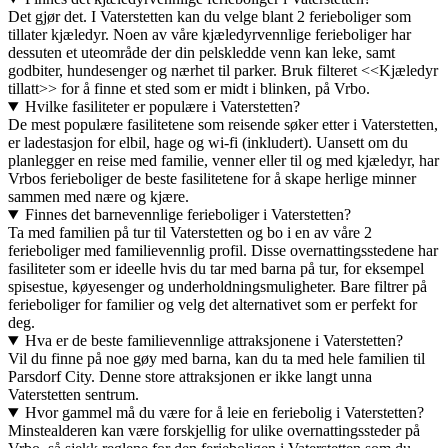
Det gjør det. I Vaterstetten kan du velge blant 2 ferieboliger som
tillater kjæledyr. Noen av våre kjæledyrvennlige ferieboliger har
dessuten et uteområde der din pelskledde venn kan leke, samt
godbiter, hundesenger og nærhet til parker. Bruk filteret <<Kjæledyr
tillatt>> for å finne et sted som er midt i blinken, på Vrbo.
Hvilke fasiliteter er populære i Vaterstetten?
De mest populære fasilitetene som reisende søker etter i Vaterstetten,
er ladestasjon for elbil, hage og wi-fi (inkludert). Uansett om du
planlegger en reise med familie, venner eller til og med kjæledyr, har
Vrbos ferieboliger de beste fasilitetene for å skape herlige minner
sammen med nære og kjære.
Finnes det barnevennlige ferieboliger i Vaterstetten?
Ta med familien på tur til Vaterstetten og bo i en av våre 2
ferieboliger med familievennlig profil. Disse overnattingsstedene har
fasiliteter som er ideelle hvis du tar med barna på tur, for eksempel
spisestue, køyesenger og underholdningsmuligheter. Bare filtrer på
ferieboliger for familier og velg det alternativet som er perfekt for
deg.
Hva er de beste familievennlige attraksjonene i Vaterstetten?
Vil du finne på noe gøy med barna, kan du ta med hele familien til
Parsdorf City. Denne store attraksjonen er ikke langt unna
Vaterstetten sentrum.
Hvor gammel må du være for å leie en feriebolig i Vaterstetten?
Minstealderen kan være forskjellig for ulike overnattingssteder på