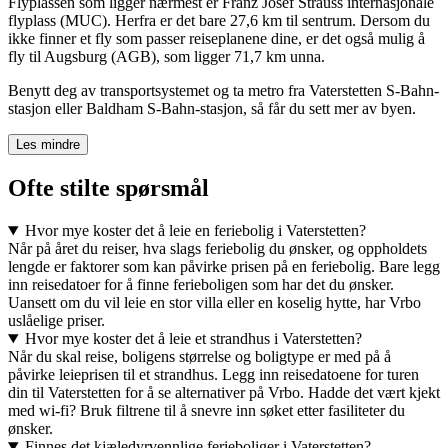
Flyplassen som ligger nærmest er Franz Josef Strauss internasjonale
flyplass (MUC). Herfra er det bare 27,6 km til sentrum. Dersom du
ikke finner et fly som passer reiseplanene dine, er det også mulig å
fly til Augsburg (AGB), som ligger 71,7 km unna.
Benytt deg av transportsystemet og ta metro fra Vaterstetten S-Bahn-
stasjon eller Baldham S-Bahn-stasjon, så får du sett mer av byen.
Les mindre
Ofte stilte spørsmål
Hvor mye koster det å leie en feriebolig i Vaterstetten?
Når på året du reiser, hva slags feriebolig du ønsker, og oppholdets
lengde er faktorer som kan påvirke prisen på en feriebolig. Bare legg
inn reisedatoer for å finne ferieboligen som har det du ønsker.
Uansett om du vil leie en stor villa eller en koselig hytte, har Vrbo
uslåelige priser.
Hvor mye koster det å leie et strandhus i Vaterstetten?
Når du skal reise, boligens størrelse og boligtype er med på å
påvirke leieprisen til et strandhus. Legg inn reisedatoene for turen
din til Vaterstetten for å se alternativer på Vrbo. Hadde det vært kjekt
med wi-fi? Bruk filtrene til å snevre inn søket etter fasiliteter du
ønsker.
Finnes det kjæledyrvennlige ferieboliger i Vaterstetten?