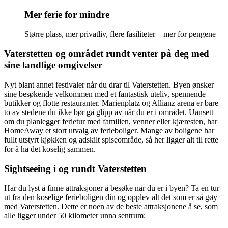
Mer ferie for mindre
Større plass, mer privatliv, flere fasiliteter – mer for pengene
Vaterstetten og området rundt venter på deg med
sine landlige omgivelser
Nyt blant annet festivaler når du drar til Vaterstetten. Byen ønsker
sine besøkende velkommen med et fantastisk uteliv, spennende
butikker og flotte restauranter. Marienplatz og Allianz arena er bare
to av stedene du ikke bør gå glipp av når du er i området. Uansett
om du planlegger ferietur med familien, venner eller kjæresten, har
HomeAway et stort utvalg av ferieboliger. Mange av boligene har
fullt utstyrt kjøkken og adskilt spiseområde, så her ligger alt til rette
for å ha det koselig sammen.
Sightseeing i og rundt Vaterstetten
Har du lyst å finne attraksjoner å besøke når du er i byen? Ta en tur
ut fra den koselige ferieboligen din og opplev alt det som er så gøy
med Vaterstetten. Dette er noen av de beste attraksjonene å se, som
alle ligger under 50 kilometer unna sentrum: