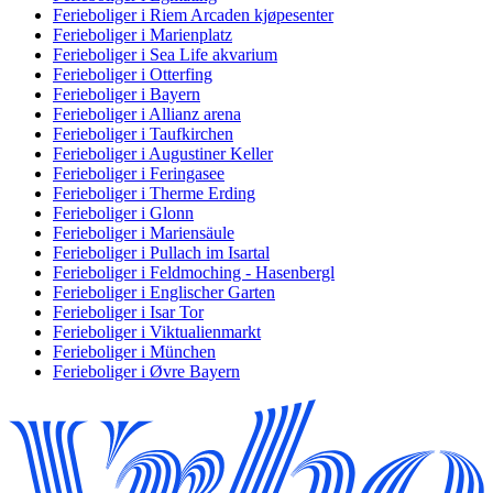
Ferieboliger i Riem Arcaden kjøpesenter
Ferieboliger i Marienplatz
Ferieboliger i Sea Life akvarium
Ferieboliger i Otterfing
Ferieboliger i Bayern
Ferieboliger i Allianz arena
Ferieboliger i Taufkirchen
Ferieboliger i Augustiner Keller
Ferieboliger i Feringasee
Ferieboliger i Therme Erding
Ferieboliger i Glonn
Ferieboliger i Mariensäule
Ferieboliger i Pullach im Isartal
Ferieboliger i Feldmoching - Hasenbergl
Ferieboliger i Englischer Garten
Ferieboliger i Isar Tor
Ferieboliger i Viktualienmarkt
Ferieboliger i München
Ferieboliger i Øvre Bayern