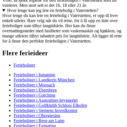
Vrbo, så sjekk reglene for den ferieboligen i Vaterstetten som du
vurderer. Men stort sett er det 16, 18 eller 21 år.
Hvor lenge kan jeg leie en feriebolig i Vaterstetten?
Hvor lenge du kan leie en feriebolig i Vaterstetten, er opp til hver
enkelt utleier. Bare velg når du vil reise, for å få opp en liste over
ferieboliger som tilbyr langtidsleie. Her kan du finne
overnattingssteder med fasiliteter som vaskemaskin og kjøkken, og
mange utleiere tilbyr rabattert pris for langtidsleie. Alt ligger til rette
for å finne den perfekte ferieboligen i Vaterstetten.
Flere ferieideer
Ferieboliger
Ferieboliger i Ismaning
Ferieboliger i Landkreis München
Ferieboliger i Moosach
Ferieboliger i Ebersberg
Ferieboliger i Garching
Ferieboliger i Augustiner-bryggeriet
Ferieboliger i Golfklubb Schloss Elkofen
Ferieboliger i Siemens hovedkontor
Ferieboliger i Obergiesing
Ferieboliger i Berg am Laim
Ferieboliger i Egmating