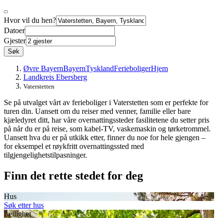
Hvor vil du hen?
Datoer
Gjester
Søk
Øvre Bayern
Bayern
Tyskland
Ferieboliger
Hjem
Landkreis Ebersberg
Vaterstetten
Se på utvalget vårt av ferieboliger i Vaterstetten som er perfekte for
turen din. Uansett om du reiser med venner, familie eller bare
kjæledyret ditt, har våre overnattingssteder fasilitetene du setter pris
på når du er på reise, som kabel-TV, vaskemaskin og tørketrommel.
Uansett hva du er på utkikk etter, finner du noe for hele gjengen –
for eksempel et røykfritt overnattingssted med
tilgjengelighetstilpasninger.
Finn det rette stedet for deg
Hus
Søk etter hus
Leilighet