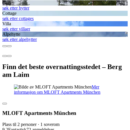
Hytte
søk etter hytter
Cottage
søk etter cottages
Villa
søk etter villaer
Alpehytte
søk etter alpehytter
Finn det beste overnattingsstedet – Berg
am Laim
Mer
informasjon om MLOFT Apartments München
MLOFT Apartments München
Plass til 2 personer · 1 soverom
9,2
Fantastisk
72 anmeldelser