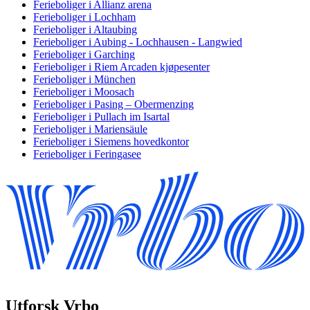
Ferieboliger i Allianz arena
Ferieboliger i Lochham
Ferieboliger i Altaubing
Ferieboliger i Aubing - Lochhausen - Langwied
Ferieboliger i Garching
Ferieboliger i Riem Arcaden kjøpesenter
Ferieboliger i München
Ferieboliger i Moosach
Ferieboliger i Pasing – Obermenzing
Ferieboliger i Pullach im Isartal
Ferieboliger i Mariensäule
Ferieboliger i Siemens hovedkontor
Ferieboliger i Feringasee
Utforsk Vrbo