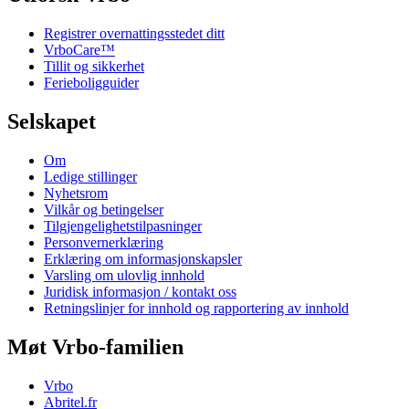
Registrer overnattingsstedet ditt
VrboCare™
Tillit og sikkerhet
Ferieboligguider
Selskapet
Om
Ledige stillinger
Nyhetsrom
Vilkår og betingelser
Tilgjengelighetstilpasninger
Personvernerklæring
Erklæring om informasjonskapsler
Varsling om ulovlig innhold
Juridisk informasjon / kontakt oss
Retningslinjer for innhold og rapportering av innhold
Møt Vrbo-familien
Vrbo
Abritel.fr