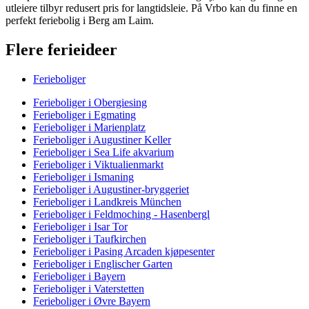
utleiere tilbyr redusert pris for langtidsleie. På Vrbo kan du finne en
perfekt feriebolig i Berg am Laim.
Flere ferieideer
Ferieboliger
Ferieboliger i Obergiesing
Ferieboliger i Egmating
Ferieboliger i Marienplatz
Ferieboliger i Augustiner Keller
Ferieboliger i Sea Life akvarium
Ferieboliger i Viktualienmarkt
Ferieboliger i Ismaning
Ferieboliger i Augustiner-bryggeriet
Ferieboliger i Landkreis München
Ferieboliger i Feldmoching - Hasenbergl
Ferieboliger i Isar Tor
Ferieboliger i Taufkirchen
Ferieboliger i Pasing Arcaden kjøpesenter
Ferieboliger i Englischer Garten
Ferieboliger i Bayern
Ferieboliger i Vaterstetten
Ferieboliger i Øvre Bayern