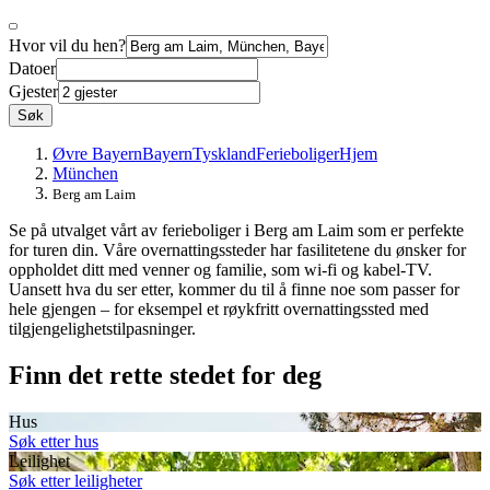
Hvor vil du hen?
Datoer
Gjester
Søk
Øvre Bayern
Bayern
Tyskland
Ferieboliger
Hjem
München
Berg am Laim
Se på utvalget vårt av ferieboliger i Berg am Laim som er perfekte
for turen din. Våre overnattingssteder har fasilitetene du ønsker for
oppholdet ditt med venner og familie, som wi-fi og kabel-TV.
Uansett hva du ser etter, kommer du til å finne noe som passer for
hele gjengen – for eksempel et røykfritt overnattingssted med
tilgjengelighetstilpasninger.
Finn det rette stedet for deg
Hus
Søk etter hus
Leilighet
Søk etter leiligheter