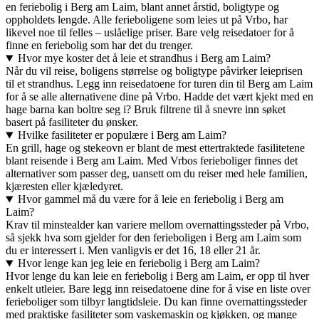
en feriebolig i Berg am Laim, blant annet årstid, boligtype og
oppholdets lengde. Alle ferieboligene som leies ut på Vrbo, har
likevel noe til felles – uslåelige priser. Bare velg reisedatoer for å
finne en feriebolig som har det du trenger.
Hvor mye koster det å leie et strandhus i Berg am Laim?
Når du vil reise, boligens størrelse og boligtype påvirker leieprisen
til et strandhus. Legg inn reisedatoene for turen din til Berg am Laim
for å se alle alternativene dine på Vrbo. Hadde det vært kjekt med en
hage barna kan boltre seg i? Bruk filtrene til å snevre inn søket
basert på fasiliteter du ønsker.
Hvilke fasiliteter er populære i Berg am Laim?
En grill, hage og stekeovn er blant de mest ettertraktede fasilitetene
blant reisende i Berg am Laim. Med Vrbos ferieboliger finnes det
alternativer som passer deg, uansett om du reiser med hele familien,
kjæresten eller kjæledyret.
Hvor gammel må du være for å leie en feriebolig i Berg am
Laim?
Krav til minstealder kan variere mellom overnattingssteder på Vrbo,
så sjekk hva som gjelder for den ferieboligen i Berg am Laim som
du er interessert i. Men vanligvis er det 16, 18 eller 21 år.
Hvor lenge kan jeg leie en feriebolig i Berg am Laim?
Hvor lenge du kan leie en feriebolig i Berg am Laim, er opp til hver
enkelt utleier. Bare legg inn reisedatoene dine for å vise en liste over
ferieboliger som tilbyr langtidsleie. Du kan finne overnattingssteder
med praktiske fasiliteter som vaskemaskin og kjøkken, og mange