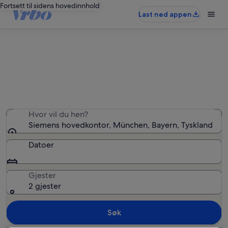
Fortsett til sidens hovedinnhold
Last ned appen
Ferieboliger nær Siemens
hovedkontor
Hvor vil du hen?
Siemens hovedkontor, München, Bayern, Tyskland
Datoer
Gjester
2 gjester
Søk