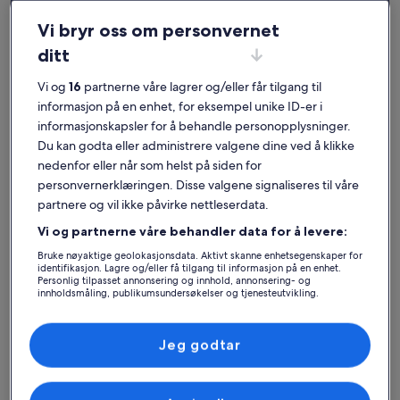
Vi bryr oss om personvernet
ditt
Universität
Ferieboliger nær Siemens hovedkontor
Vi og
16
partnerne våre lagrer og/eller får tilgang til
informasjon på en enhet, for eksempel unike ID-er i
informasjonskapsler for å behandle personopplysninger.
Finn et overnattingssted ikke langt unna Siemens hovedkontor som
Du kan godta eller administrere valgene dine ved å klikke
er midt i blinken for deg. Våre overnattingssteder har de beste
nedenfor eller når som helst på siden for
fasilitetene for deg og de du reiser sammen med, som parkering og
peis. Uansett hva du ser etter, finner du garantert noe som dekker
personvernerklæringen. Disse valgene signaliseres til våre
alles behov – for eksempel et overnattingssted som er røykfritt og
partnere og vil ikke påvirke nettleserdata.
har tilgjengelighetstilpasninger.
Vi og partnerne våre behandler data for å levere:
Bruke nøyaktige geolokasjonsdata. Aktivt skanne enhetsegenskaper for
Ferieboliger med ukesrabatter – Siemens
identifikasjon. Lagre og/eller få tilgang til informasjon på en enhet.
Personlig tilpasset annonsering og innhold, annonsering- og
hovedkontor
innholdsmåling, publikumsundersøkelser og tjenesteutvikling.
Viser tilbud for:
6. nov.–13. nov.
Liste over partnere (leverandører)
Jeg godtar
Bildegalleri
Svøm i sjøen (fem minutter), føl deg umiddelbart hjemme
Bildegall
Leilighet
Suverent
Suvere
10
(24 anmeldelser)
9,8
for
for
10 av 10, Suverent, (24 anmeldelser)
9,8 av 10, 
Svøm i sjøen (fem minutter), føl deg
Leilighet
Svøm
Leilighet