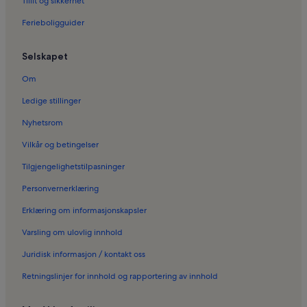
Tillit og sikkerhet
Ferieboliger i Garching
Ferieboligguider
Ferieboliger i Altaubing
Selskapet
Ferieboliger i Pullach im Isartal
Ferieboliger i Isar Tor
Om
Ferieboliger i Augustiner Keller
Ledige stillinger
Ferieboliger i Englischer Garten
Nyhetsrom
Ferieboliger i Viktualienmarkt
Vilkår og betingelser
Ferieboliger i Pasing – Obermenzing
Tilgjengelighetstilpasninger
Ferieboliger i Egmating
Personvernerklæring
Ferieboliger i München
Erklæring om informasjonskapsler
Ferieboliger i Bayern
Varsling om ulovlig innhold
Ferieboliger i Allianz arena
Juridisk informasjon / kontakt oss
Ferieboliger i Lochham
Retningslinjer for innhold og rapportering av innhold
Ferieboliger i Dachau
Ferieboliger i Obergiesing