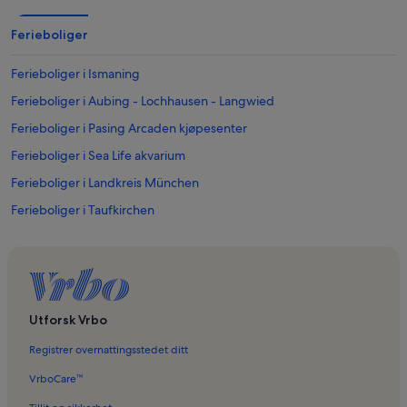
Ferieboliger
Ferieboliger i Ismaning
Ferieboliger i Aubing - Lochhausen - Langwied
Ferieboliger i Pasing Arcaden kjøpesenter
Ferieboliger i Sea Life akvarium
Ferieboliger i Landkreis München
Ferieboliger i Taufkirchen
Ferieboliger i Feringasee
Ferieboliger i Augustiner-bryggeriet
Ferieboliger i Riem Arcaden kjøpesenter
Ferieboliger i Marienplatz
Utforsk Vrbo
Ferieboliger i Vaterstetten
Registrer overnattingsstedet ditt
Ferieboliger i Øvre Bayern
VrboCare™
Ferieboliger i Berg am Laim