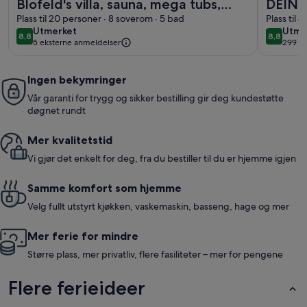
Blofeld's villa, sauna, mega tubs,
DEIN 
lounge, library, park, bar, pool
Plass til 20 personer · 8 soverom · 5 bad
Plass til 
utmerket
utme
Utmerket
Utme
8,8
8,8
8,8 av 10
8,8 av 1
5 eksterne anmeldelser
299 a
(299
anme
Ingen bekymringer
Vår garanti for trygg og sikker bestilling gir deg kundestøtte
døgnet rundt
Mer kvalitetstid
Vi gjør det enkelt for deg, fra du bestiller til du er hjemme igjen
Samme komfort som hjemme
Velg fullt utstyrt kjøkken, vaskemaskin, basseng, hage og mer
Mer ferie for mindre
Større plass, mer privatliv, flere fasiliteter – mer for pengene
Flere ferieideer