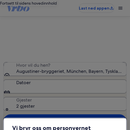
Fortsett til sidens hovedinnhold
Last ned appen
Ferieboliger nær Augustiner-
bryggeriet
Hvor vil du hen?
Augustiner-bryggeriet, München, Bayern, Tyskland
Datoer
Gjester
2 gjester
Søk
Vi bryr oss om personvernet