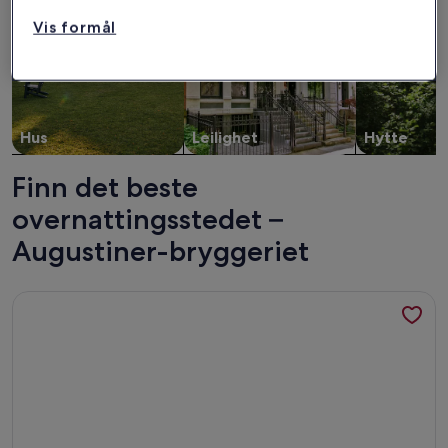
Vis formål
Hus
Leilighet
Hytte
Finn det beste
overnattingsstedet –
Augustiner-bryggeriet
Mer informasjon om Vakker flat riktig 3 1/2 rom på jernbane