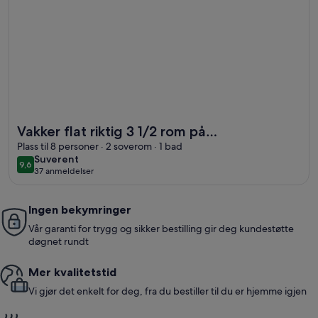
Mer informasjon om Vakker flat riktig 3 1/2 rom på jernbane
Vakker flat riktig 3 1/2 rom på
jernbanestasjonen - veldig god
Plass til 8 personer · 2 soverom · 1 bad
suverent
Suverent
togforbindelse til München
9,6
9,6 av 10
37 anmeldelser
(37
anmeldelser)
Ingen bekymringer
Vår garanti for trygg og sikker bestilling gir deg kundestøtte
døgnet rundt
Mer kvalitetstid
Vi gjør det enkelt for deg, fra du bestiller til du er hjemme igjen