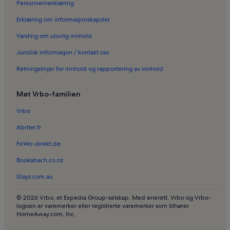
Personvernerklæring
Ferieboliger i Øvre Bayern
Erklæring om informasjonskapsler
Ferieboliger i Allianz arena
Varsling om ulovlig innhold
Ferieboliger i Berg am Laim
Juridisk informasjon / kontakt oss
Ferieboliger i Pullach im Isartal
Retningslinjer for innhold og rapportering av innhold
Ferieboliger i Dachau
Ferieboliger i Siemens hovedkontor
Møt Vrbo-familien
Ferieboliger i Pasing – Obermenzing
Vrbo
Ferieboliger i Feringasee
Abritel.fr
FeWo-direkt.de
Bookabach.co.nz
Stayz.com.au
© 2026 Vrbo, et Expedia Group-selskap. Med enerett. Vrbo og Vrbo-
logoen er varemerker eller registrerte varemerker som tilhører
HomeAway.com, Inc.