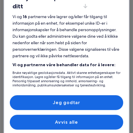
ditt
Vi og
16
partnerne våre lagrer og/eller får tilgang til
informasjon på en enhet, for eksempel unike ID-er i
Westend
Ferieboliger nær Augustiner-bryggeriet
informasjonskapsler for å behandle personopplysninger.
Du kan godta eller administrere valgene dine ved å klikke
nedenfor eller når som helst på siden for
Hvis du vil bo i nærheten av Augustiner-bryggeriet, kan du ta en titt
personvernerklæringen. Disse valgene signaliseres til våre
på våre ferieboliger for å finne den perfekte basen for turen din.
Uansett om du leier en feriebolig sammen med familie, venner eller
partnere og vil ikke påvirke nettleserdata.
kjæledyr, finner du fasiliteter som gjør ferien perfekt, blant annet
Vi og partnerne våre behandler data for å levere:
parkering og airconditioning. Det blir enkelt å finne et sted som
passer for alle, med for eksempel tilgjengelighetstilpasning og
Bruke nøyaktige geolokasjonsdata. Aktivt skanne enhetsegenskaper for
røykeforbud.
identifikasjon. Lagre og/eller få tilgang til informasjon på en enhet.
Personlig tilpasset annonsering og innhold, annonsering- og
innholdsmåling, publikumsundersøkelser og tjenesteutvikling.
Liste over partnere (leverandører)
Finn det rette stedet for deg
Jeg godtar
Søk etter hus
Søk etter leiligheter
søk etter hyt
Avvis alle