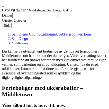
Hvor vil du hen?
Datoer
Gjester
Søk
San Diego County
California
USA
Ferieboliger
Hjem
San Diego
Middletown
Du kan se på utvalget vårt bestående av 29 hus og ferieboliger i
Middletown som har akkurat det du trenger. Våre overnattingssteder
har fasilitetene du ønsker for ferien med kjæledyret ditt, familie eller
venner, som parkering og airconditioning. Uansett hva du er på
utkikk etter, kommer du til å finne noe for hele gjengen – for
eksempel et overnattingssted som er røykfritt og har
tilgjengelighetstilpasninger.
Ferieboliger med ukesrabatter –
Middletown
Viser tilbud for:
6. nov.–13. nov.