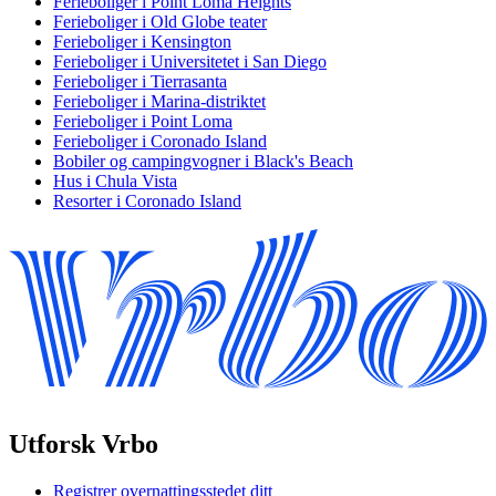
Ferieboliger i Point Loma Heights
Ferieboliger i Old Globe teater
Ferieboliger i Kensington
Ferieboliger i Universitetet i San Diego
Ferieboliger i Tierrasanta
Ferieboliger i Marina-distriktet
Ferieboliger i Point Loma
Ferieboliger i Coronado Island
Bobiler og campingvogner i Black's Beach
Hus i Chula Vista
Resorter i Coronado Island
Utforsk Vrbo
Registrer overnattingsstedet ditt