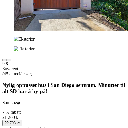
9,8
Suverent
(45 anmeldelser)
Nylig oppusset hus i San Diego sentrum. Minutter til
alt SD har å by på!
San Diego
7 % rabatt
21 200 kr
22 793 kr