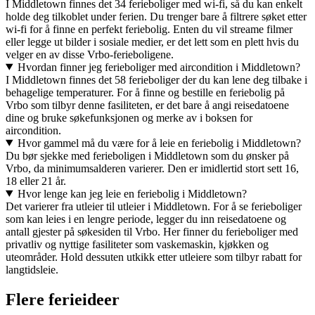
I Middletown finnes det 34 ferieboliger med wi-fi, så du kan enkelt
holde deg tilkoblet under ferien. Du trenger bare å filtrere søket etter
wi-fi for å finne en perfekt feriebolig. Enten du vil streame filmer
eller legge ut bilder i sosiale medier, er det lett som en plett hvis du
velger en av disse Vrbo-ferieboligene.
Hvordan finner jeg ferieboliger med aircondition i Middletown?
I Middletown finnes det 58 ferieboliger der du kan lene deg tilbake i
behagelige temperaturer. For å finne og bestille en feriebolig på
Vrbo som tilbyr denne fasiliteten, er det bare å angi reisedatoene
dine og bruke søkefunksjonen og merke av i boksen for
aircondition.
Hvor gammel må du være for å leie en feriebolig i Middletown?
Du bør sjekke med ferieboligen i Middletown som du ønsker på
Vrbo, da minimumsalderen varierer. Den er imidlertid stort sett 16,
18 eller 21 år.
Hvor lenge kan jeg leie en feriebolig i Middletown?
Det varierer fra utleier til utleier i Middletown. For å se ferieboliger
som kan leies i en lengre periode, legger du inn reisedatoene og
antall gjester på søkesiden til Vrbo. Her finner du ferieboliger med
privatliv og nyttige fasiliteter som vaskemaskin, kjøkken og
uteområder. Hold dessuten utkikk etter utleiere som tilbyr rabatt for
langtidsleie.
Flere ferieideer