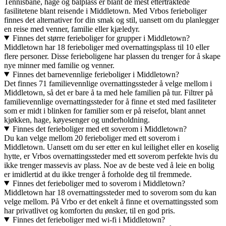
Tennisbane, hage og bålplass er blant de mest ettertraktede
fasilitetene blant reisende i Middletown. Med Vrbos ferieboliger
finnes det alternativer for din smak og stil, uansett om du planlegger
en reise med venner, familie eller kjæledyr.
Finnes det større ferieboliger for grupper i Middletown?
Middletown har 18 ferieboliger med overnattingsplass til 10 eller
flere personer. Disse ferieboligene har plassen du trenger for å skape
nye minner med familie og venner.
Finnes det barnevennlige ferieboliger i Middletown?
Det finnes 71 familievennlige overnattingssteder å velge mellom i
Middletown, så det er bare å ta med hele familien på tur. Filtrer på
familievennlige overnattingssteder for å finne et sted med fasiliteter
som er midt i blinken for familier som er på reisefot, blant annet
kjøkken, hage, køyesenger og underholdning.
Finnes det ferieboliger med ett soverom i Middletown?
Du kan velge mellom 20 ferieboliger med ett soverom i
Middletown. Uansett om du ser etter en kul leilighet eller en koselig
hytte, er Vrbos overnattingssteder med ett soverom perfekte hvis du
ikke trenger massevis av plass. Noe av de beste ved å leie en bolig
er imidlertid at du ikke trenger å forholde deg til fremmede.
Finnes det ferieboliger med to soverom i Middletown?
Middletown har 18 overnattingssteder med to soverom som du kan
velge mellom. På Vrbo er det enkelt å finne et overnattingssted som
har privatlivet og komforten du ønsker, til en god pris.
Finnes det ferieboliger med wi-fi i Middletown?