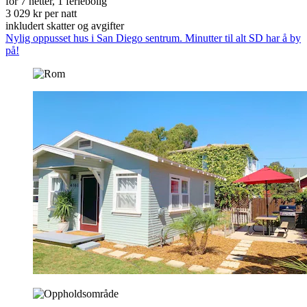
for 7 netter, 1 feriebolig
3 029 kr per natt
inkludert skatter og avgifter
Nylig oppusset hus i San Diego sentrum. Minutter til alt SD har å by
på!