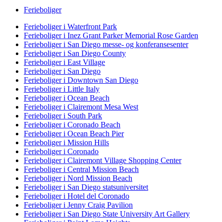
Ferieboliger
Ferieboliger i Waterfront Park
Ferieboliger i Inez Grant Parker Memorial Rose Garden
Ferieboliger i San Diego messe- og konferansesenter
Ferieboliger i San Diego County
Ferieboliger i East Village
Ferieboliger i San Diego
Ferieboliger i Downtown San Diego
Ferieboliger i Little Italy
Ferieboliger i Ocean Beach
Ferieboliger i Clairemont Mesa West
Ferieboliger i South Park
Ferieboliger i Coronado Beach
Ferieboliger i Ocean Beach Pier
Ferieboliger i Mission Hills
Ferieboliger i Coronado
Ferieboliger i Clairemont Village Shopping Center
Ferieboliger i Central Mission Beach
Ferieboliger i Nord Mission Beach
Ferieboliger i San Diego statsuniversitet
Ferieboliger i Hotel del Coronado
Ferieboliger i Jenny Craig Pavilion
Ferieboliger i San Diego State University Art Gallery