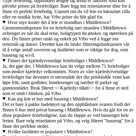
Type feriebolig, oppholdets lengde og årstid er faktorer som kan
påvirke prisen på ferieboliger. Bare legg inn reisedatoene dine for å
finne en perfekt feriebolig. Uansett om du vil leie en luksuriøs villa
eller en rustikk hytte, har Vrbo priser du blir glad for.
Hvor mye koster det å leie et strandhus i Middletown?
Gjennomsnittsprisen for en feriebolig nær stranden i Middletown
avhenger av når du skal reise, boligtypen du ønsker, og størrelsen på
den. Du finner priser raskt og enkelt på Vrbo ved å legge inn
reisemål og datoer. Deretter kan du bruke filtreringsfunksjonen vår
til å velge antall soverom og fasiliteter som er viktige for deg, som
basseng og wi-fi.
Finnes det kjæledyrvennlige ferieboliger i Middletown?
Ja, det gjør det. I Middletown kan du velge mellom 71 ferieboliger
som ønsker kjæledyr velkommen. Noen av våre kjæledyrvennlige
ferieboliger har dessuten et uteområde der din pelskledde venn kan
løpe fritt, samt godbiter, hundesenger og nærhet til parker og
grøntområder. Bruk filteret <<Kjæledyr tillatt>> for å finne et sted
som er midt i blinken, på Vrbo.
Kan jeg leie et hus med basseng i Middletown?
Det er bare å pakke badetøyet og den oppblåsbare svanen fordi det
finnes 6 hus med privat basseng i Middletown. Hvis du går for en av
disse populære ferieboligene, kan du slappe av ved bassenget hele
ferien. Bare velg reisedatoer på Vrbo, og velg filteret "basseng" for å
finne det perfekte stedet.
Hvilke fasiliteter er populære i Middletown?