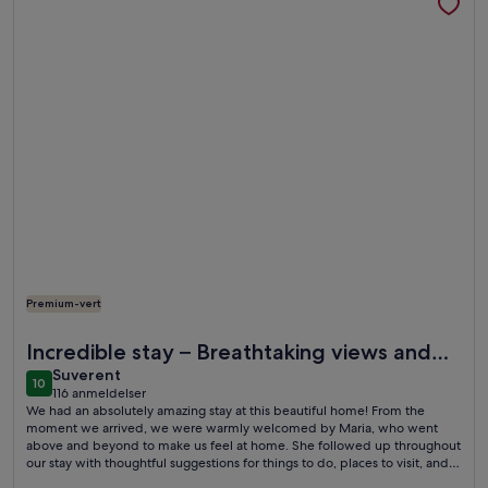
Premium-vert
Mer informasjon om Luksuriøs designvilla med spektakulær
Incredible stay – Breathtaking views and
suverent
outstanding hospitality!
Suverent
10
10 av 10
116 anmeldelser
(116
We had an absolutely amazing stay at this beautiful home! From the
anmeldelser)
moment we arrived, we were warmly welcomed by Maria, who went
above and beyond to make us feel at home. She followed up throughout
our stay with thoughtful suggestions for things to do, places to visit, and
local experiences – her tips truly enriched our trip.The house itself was