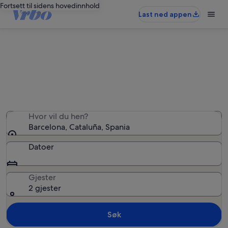
Fortsett til sidens hovedinnhold
Last ned appen
Barcelona: villaer
Vi fant 1 082 villaer – oppgi datoer for å se hva som er
ledig
Hvor vil du hen?
Barcelona, Cataluña, Spania
Datoer
Gjester
2 gjester
Søk