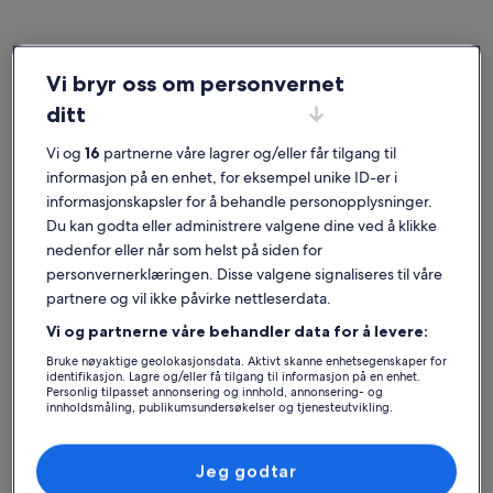
Vi bryr oss om personvernet
Cataluña
Villaer i Barcelona
ditt
Populære byer i Barcelona
Vi og
16
partnerne våre lagrer og/eller får tilgang til
Barcelona (og omegn)
Sitges
informasjon på en enhet, for eksempel unike ID-er i
informasjonskapsler for å behandle personopplysninger.
Du kan godta eller administrere valgene dine ved å klikke
nedenfor eller når som helst på siden for
personvernerklæringen. Disse valgene signaliseres til våre
partnere og vil ikke påvirke nettleserdata.
Vi og partnerne våre behandler data for å levere:
Bruke nøyaktige geolokasjonsdata. Aktivt skanne enhetsegenskaper for
identifikasjon. Lagre og/eller få tilgang til informasjon på en enhet.
Personlig tilpasset annonsering og innhold, annonsering- og
Barcelona (og omegn)
Sitges
Barcelona (og omegn)
Sitges
innholdsmåling, publikumsundersøkelser og tjenesteutvikling.
Barcelona: Utforsk villaer
Liste over partnere (leverandører)
Jeg godtar
Mer informasjon om Catalunya Casas: Mansion Banyeres for o
Mer infor