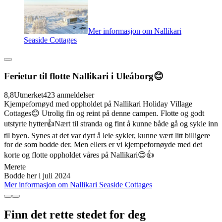
Mer informasjon om Nallikari
Seaside Cottages
Ferietur til flotte Nallikari i Uleåborg😊
8,8
Utmerket
423 anmeldelser
Kjempefornøyd med oppholdet på Nallikari Holiday Village
Cottages😊 Utrolig fin og reint på denne campen. Flotte og godt
utstyrte hytter👍Nært til stranda og fint å kunne både gå og sykle inn
til byen. Synes at det var dyrt å leie sykler, kunne vært litt billigere
for de som bodde der. Men ellers er vi kjempefornøyde med det
korte og flotte oppholdet våres på Nallikari😊👍
Merete
Bodde her i juli 2024
Mer informasjon om Nallikari Seaside Cottages
Finn det rette stedet for deg