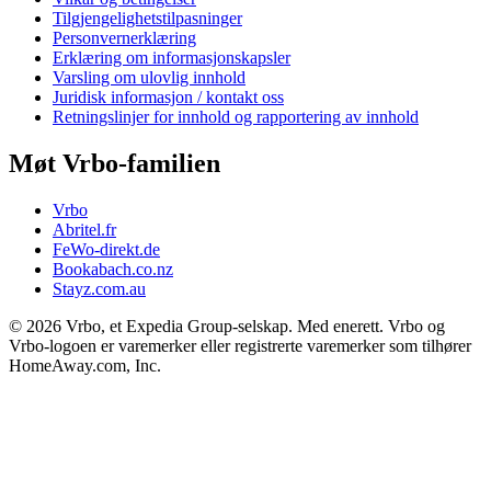
Tilgjengelighetstilpasninger
Personvernerklæring
Erklæring om informasjonskapsler
Varsling om ulovlig innhold
Juridisk informasjon / kontakt oss
Retningslinjer for innhold og rapportering av innhold
Møt Vrbo-familien
Vrbo
Abritel.fr
FeWo-direkt.de
Bookabach.co.nz
Stayz.com.au
© 2026 Vrbo, et Expedia Group-selskap. Med enerett. Vrbo og
Vrbo-logoen er varemerker eller registrerte varemerker som tilhører
HomeAway.com, Inc.