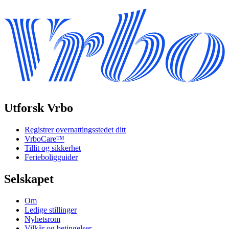
Utforsk Vrbo
Registrer overnattingsstedet ditt
VrboCare™
Tillit og sikkerhet
Ferieboligguider
Selskapet
Om
Ledige stillinger
Nyhetsrom
Vilkår og betingelser