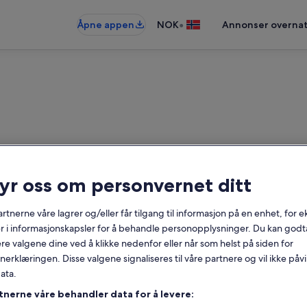
•
Åpne appen
NOK
Annonser overnat
ryr oss om personvernet ditt
Moranding: pensjonater
rtnerne våre lagrer og/eller får tilgang til informasjon på en enhet, for
r i informasjonskapsler for å behandle personopplysninger. Du kan godta
sjonater – oppgi datoer for å se hv
re valgene dine ved å klikke nedenfor eller når som helst på siden for
erklæringen. Disse valgene signaliseres til våre partnere og vil ikke påv
Datoer
ata.
tnerne våre behandler data for å levere: