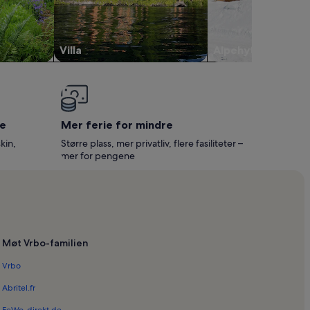
Villa
Alpehytte
e
Mer ferie for mindre
kin,
Større plass, mer privatliv, flere fasiliteter –
mer for pengene
Møt Vrbo-familien
Vrbo
Abritel.fr