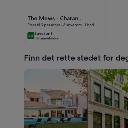
Bilde av The Mews - Charan Hills
The Mews - Charan
Hills
Plass til 9 personer · 3 soverom · 1 bad
suverent
Suverent
9,6
9,6 av 10
107 anmeldelser
(107
anmeldelser)
Finn det rette stedet for de
Søk etter hus
Søk etter leilighete