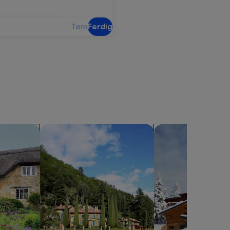
Tøm
Ferdig
søk etter villaer
søk etter alpehytter