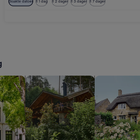
Eksakte datoer
± 1 dag
± 2 dager
± 3 dager
± 7 dager
g
r
søk etter hytter
søk etter cottages