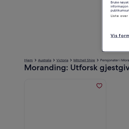
Bruke nøyakt
informasjon 
publikumsund
Liste over
Vis for
Hjem
Australia
Victoria
Mitchell Shire
Pensjonater i Mor
Moranding: Utforsk gjestgiv
Mer informasjon om The Mews - Charan Hills, åpne