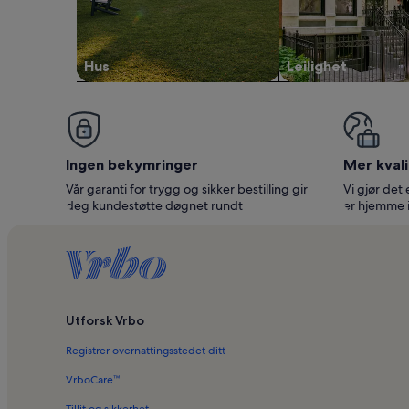
Hus
Leilighet
Ingen bekymringer
Mer kvali
Vår garanti for trygg og sikker bestilling gir
Vi gjør det 
deg kundestøtte døgnet rundt
er hjemme 
Utforsk Vrbo
Registrer overnattingsstedet ditt
VrboCare™