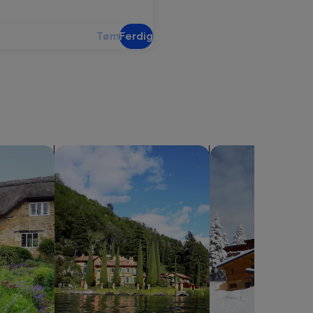
Tøm
Ferdig
søk etter villaer
søk etter alpehytter