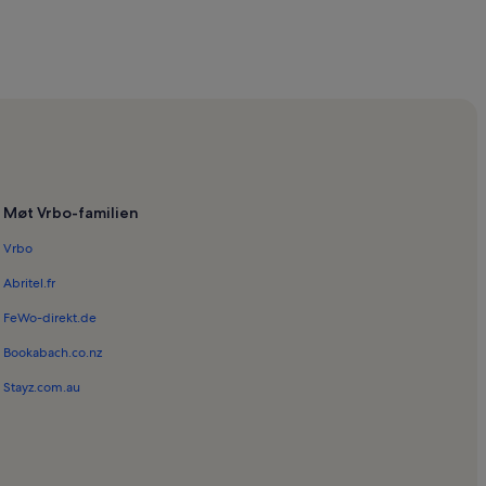
Møt Vrbo-familien
Vrbo
Abritel.fr
FeWo-direkt.de
Bookabach.co.nz
Stayz.com.au