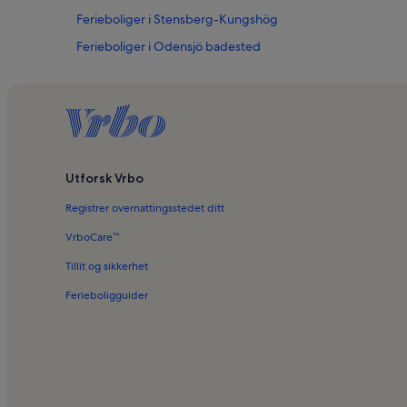
Ferieboliger i Stensberg-Kungshög
Ferieboliger i Odensjö badested
Utforsk Vrbo
Registrer overnattingsstedet ditt
VrboCare™
Tillit og sikkerhet
Ferieboligguider