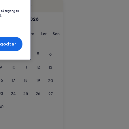
Fleksible datoer
få tilgang til
g,
september 2026
g
irsdag
Onsdag
Torsdag
Fredag
Lørdag
Søndag
Ons.
Tor.
Fre.
Lør.
Søn.
 godtar
2
3
4
5
6
9
10
11
12
13
16
17
18
19
20
23
24
25
26
27
30