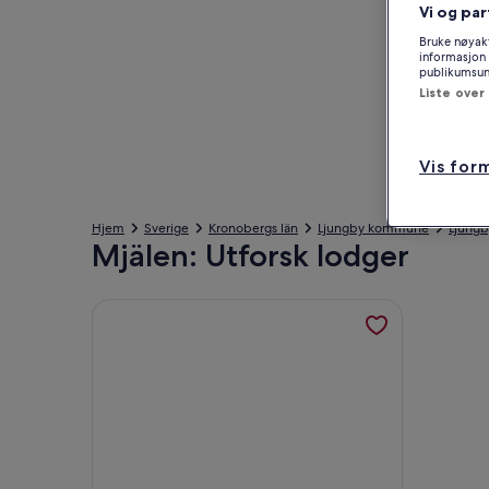
Vi og par
Bruke nøyakt
informasjon 
publikumsund
Liste over
Vis for
Hjem
Sverige
Kronobergs län
Ljungby kommune
Ljungb
Mjälen: Utforsk lodger
Mer informasjon om Cozy, renovated barn near the 