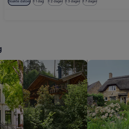
Eksakte datoer
± 1 dag
± 2 dager
± 3 dager
± 7 dager
t and beach
g
r
søk etter hytter
søk etter cottages