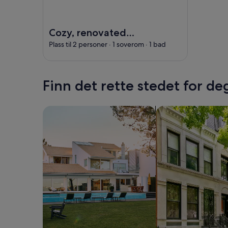
Bilde av Cozy, renovated barn near the lake, fores
Cozy, renovated
barn near the lake,
Plass til 2 personer · 1 soverom · 1 bad
forest and beach
Finn det rette stedet for de
Søk etter hus
Søk etter leilighete