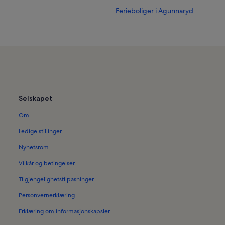
Ferieboliger i Agunnaryd
Selskapet
Om
Ledige stillinger
Nyhetsrom
Vilkår og betingelser
Tilgjengelighetstilpasninger
Personvernerklæring
Erklæring om informasjonskapsler