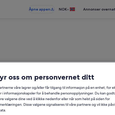
•
Åpne appen
NOK
Annonser overnat
ryr oss om personvernet ditt
nn villmarkshoteller nær Mjä
rkshoteller – oppgi datoer for å se
rtnerne våre lagrer og/eller får tilgang til informasjon på en enhet, for
r i informasjonskapsler for å behandle personopplysninger. Du kan godta
re valgene dine ved å klikke nedenfor eller når som helst på siden for
Datoer
erklæringen. Disse valgene signaliseres til våre partnere og vil ikke påv
ata.