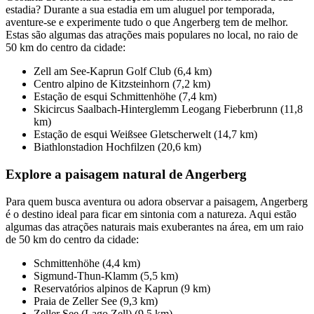
estadia? Durante a sua estadia em um aluguel por temporada,
aventure-se e experimente tudo o que Angerberg tem de melhor.
Estas são algumas das atrações mais populares no local, no raio de
50 km do centro da cidade:
Zell am See-Kaprun Golf Club (6,4 km)
Centro alpino de Kitzsteinhorn (7,2 km)
Estação de esqui Schmittenhöhe (7,4 km)
Skicircus Saalbach-Hinterglemm Leogang Fieberbrunn (11,8
km)
Estação de esqui Weißsee Gletscherwelt (14,7 km)
Biathlonstadion Hochfilzen (20,6 km)
Explore a paisagem natural de Angerberg
Para quem busca aventura ou adora observar a paisagem, Angerberg
é o destino ideal para ficar em sintonia com a natureza. Aqui estão
algumas das atrações naturais mais exuberantes na área, em um raio
de 50 km do centro da cidade:
Schmittenhöhe (4,4 km)
Sigmund-Thun-Klamm (5,5 km)
Reservatórios alpinos de Kaprun (9 km)
Praia de Zeller See (9,3 km)
Zeller See (Lago Zell) (9,5 km)