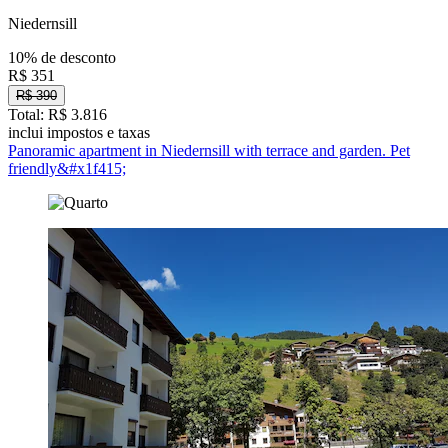
Niedernsill
10% de desconto
R$ 351
R$ 390
Total: R$ 3.816
inclui impostos e taxas
Panoramic apartment in Niedernsill with terrace and garden. Pet
friendly&#x1f415;