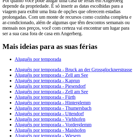
Por quanto você pode alugar uma casa de férias em Angerberg
depende da propriedade. É só inserir as datas escolhidas para a
viagem para exibir uma lista de opções que oferecem estadias
prolongadas. Com um monte de recursos como cozinha completa e
ar-condicionado, além de algumas que têm descontos semanais ou
mensais nos preços, você com certeza vai encontrar um lugar para
ser a sua casa fora de casa em Angerberg.
Mais ideias para as suas férias
Aluguéis por temporada
Aluguéis por temporada - Bruck an der Grossglocknerstrasse
Aluguéis por temporada - Zell am See
Aluguéis por temporada - Kaprun
Aluguéis por temporada - Piesendorf
Aluguéis por temporada - Zell am See
Aluguéis por temporada - Fürth
Aluguéis por temporada - Hinterglemm
Aluguéis por temporada - Thumersbach
Aluguéis por temporada - Uttendorf
Aluguéis por temporada - Viehhofen
Aluguéis por temporada - Vorderglemm
Aluguéis por temporada - Maishofen
Aluguéis por temporada - Wiesern