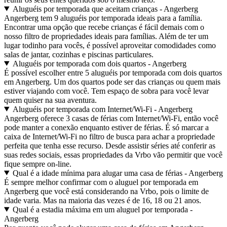
Aluguéis por temporada que aceitam crianças - Angerberg
Angerberg tem 9 aluguéis por temporada ideais para a família.
Encontrar uma opção que recebe crianças é fácil demais com o
nosso filtro de propriedades ideais para famílias. Além de ter um
lugar todinho para vocês, é possível aproveitar comodidades como
salas de jantar, cozinhas e piscinas particulares.
Aluguéis por temporada com dois quartos - Angerberg
É possível escolher entre 5 aluguéis por temporada com dois quartos
em Angerberg. Um dos quartos pode ser das crianças ou quem mais
estiver viajando com você. Tem espaço de sobra para você levar
quem quiser na sua aventura.
Aluguéis por temporada com Internet/Wi-Fi - Angerberg
Angerberg oferece 3 casas de férias com Internet/Wi-Fi, então você
pode manter a conexão enquanto estiver de férias. É só marcar a
caixa de Internet/Wi-Fi no filtro de busca para achar a propriedade
perfeita que tenha esse recurso. Desde assistir séries até conferir as
suas redes sociais, essas propriedades da Vrbo vão permitir que você
fique sempre on-line.
Qual é a idade mínima para alugar uma casa de férias - Angerberg
É sempre melhor confirmar com o aluguel por temporada em
Angerberg que você está considerando na Vrbo, pois o limite de
idade varia. Mas na maioria das vezes é de 16, 18 ou 21 anos.
Qual é a estadia máxima em um aluguel por temporada -
Angerberg