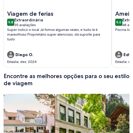
Mais informações sobre FLAT DE 1 DORM, COND. FECHADO
Mais info
Viagem de ferias
Amei
extraordinária
extra
Extraordinária
Extra
9,8
9,6
9,8 de 10
9,6 de 1
35 avaliações
48 ava
(35
(48
Super indico o local Já fomos algumas vezes, e tudo lá é
Piscina lin
avaliações)
avali
maravilhoso Proprietário super atencioso, dá suporte para
tudo
Diego O.
Edv
Estadia: dez. 2024
Estadia: ou
Encontre as melhores opções para o seu estilo
de viagem
Busque casas
Busque apartamentos
buscar caba