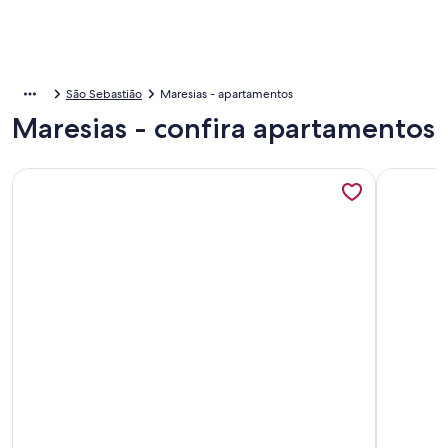
São Sebastião
Maresias - apartamentos
Maresias - confira apartamentos
Mais informações sobre Luxuosa Casa em Condomínio Alto Pa
Mais info