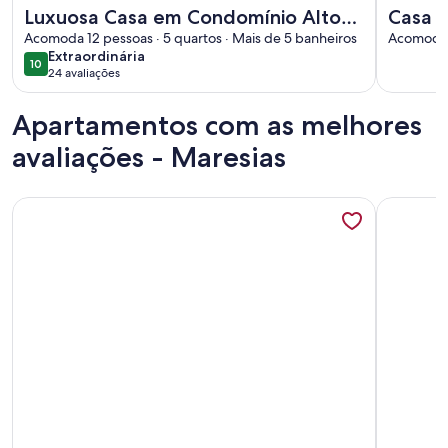
Mais informações sobre Luxuosa Casa em Condomínio Alto Pa
Mais info
Luxuosa Casa em Condomínio Alto
Casa 
Padrão 100m da Praia Maresias
Acomoda 12 pessoas · 5 quartos · Mais de 5 banheiros
quart
Acomoda 1
extraordinária
Extraordinária
Piscina Privativa
10
10 de 10
24 avaliações
(24
avaliações)
Apartamentos com as melhores
avaliações - Maresias
Mais informações sobre FLAT DE 1 DORM, COND. FECHADO
Mais info