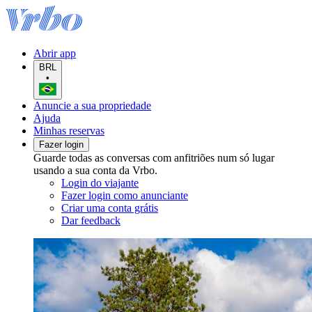
Abrir app
BRL
•
Anuncie a sua propriedade
Ajuda
Minhas reservas
Fazer login
Guarde todas as conversas com anfitriões num só lugar
usando a sua conta da Vrbo.
Login do viajante
Fazer login como anunciante
Criar uma conta grátis
Dar feedback