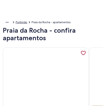
Portimão
Praia da Rocha - apartamentos
Praia da Rocha - confira
apartamentos
Mais informações sobre Praia Da Rocha: 3 QUARTOS PA
Mais info