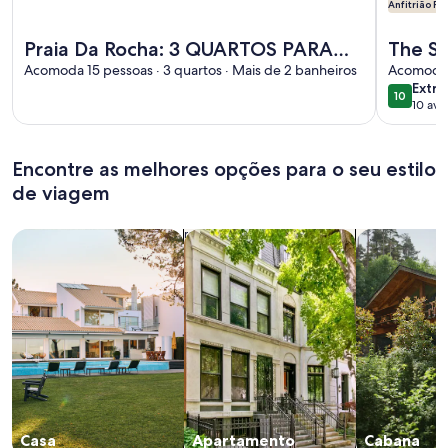
Anfitrião P
Mais informações sobre Praia Da Rocha: 3 QUARTOS PA
Mais info
Praia Da Rocha: 3 QUARTOS PARA
The S
16PESSOAS.LUXOSO.MUITO
Acomoda 15 pessoas · 3 quartos · Mais de 2 banheiros
dreams
Acomoda 6
extra
Extra
GRANDE. OPTIMAL LOCATION
10
10 de 10
10 ava
(10
avali
Encontre as melhores opções para o seu estilo
de viagem
Busque casas
Busque apartamentos
buscar caba
Casa
Apartamento
Cabana