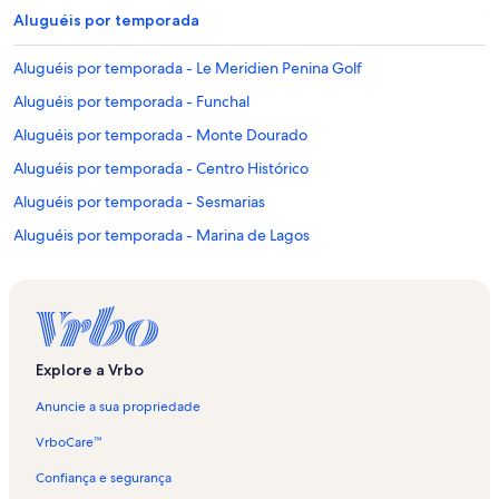
Aluguéis por temporada
Aluguéis por temporada - Le Meridien Penina Golf
Aluguéis por temporada - Funchal
Aluguéis por temporada - Monte Dourado
Aluguéis por temporada - Centro Histórico
Aluguéis por temporada - Sesmarias
Aluguéis por temporada - Marina de Lagos
Aluguéis por temporada - Colina Verde
Aluguéis por temporada - Mato Serrão
Aluguéis por temporada - Palmares Golf
Aluguéis por temporada - Vale de Covo
Explore a Vrbo
Aluguéis por temporada - Alvor
Anuncie a sua propriedade
Aluguéis por temporada - Montes de Alvor
VrboCare™
Aluguéis por temporada - Calçadão de Alvor
Confiança e segurança