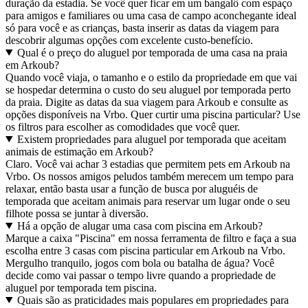
duração da estadia. Se você quer ficar em um bangalô com espaço
para amigos e familiares ou uma casa de campo aconchegante ideal
só para você e as crianças, basta inserir as datas da viagem para
descobrir algumas opções com excelente custo-benefício.
Qual é o preço do aluguel por temporada de uma casa na praia
em Arkoub?
Quando você viaja, o tamanho e o estilo da propriedade em que vai
se hospedar determina o custo do seu aluguel por temporada perto
da praia. Digite as datas da sua viagem para Arkoub e consulte as
opções disponíveis na Vrbo. Quer curtir uma piscina particular? Use
os filtros para escolher as comodidades que você quer.
Existem propriedades para aluguel por temporada que aceitam
animais de estimação em Arkoub?
Claro. Você vai achar 3 estadias que permitem pets em Arkoub na
Vrbo. Os nossos amigos peludos também merecem um tempo para
relaxar, então basta usar a função de busca por aluguéis de
temporada que aceitam animais para reservar um lugar onde o seu
filhote possa se juntar à diversão.
Há a opção de alugar uma casa com piscina em Arkoub?
Marque a caixa "Piscina" em nossa ferramenta de filtro e faça a sua
escolha entre 3 casas com piscina particular em Arkoub na Vrbo.
Mergulho tranquilo, jogos com bola ou batalha de água? Você
decide como vai passar o tempo livre quando a propriedade de
aluguel por temporada tem piscina.
Quais são as praticidades mais populares em propriedades para