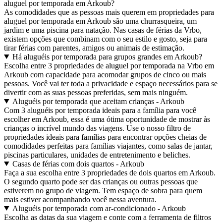
aluguel por temporada em Arkoub?
As comodidades que as pessoas mais querem em propriedades para
aluguel por temporada em Arkoub são uma churrasqueira, um
jardim e uma piscina para natação. Nas casas de férias da Vrbo,
existem opções que combinam com o seu estilo e gosto, seja para
tirar férias com parentes, amigos ou animais de estimação.
Há aluguéis por temporada para grupos grandes em Arkoub?
Escolha entre 3 propriedades de aluguel por temporada na Vrbo em
Arkoub com capacidade para acomodar grupos de cinco ou mais
pessoas. Você vai ter toda a privacidade e espaço necessários para se
divertir com as suas pessoas preferidas, sem mais ninguém.
Aluguéis por temporada que aceitam crianças - Arkoub
Com 3 aluguéis por temporada ideais para a família para você
escolher em Arkoub, essa é uma ótima oportunidade de mostrar às
crianças o incrível mundo das viagens. Use o nosso filtro de
propriedades ideais para famílias para encontrar opções cheias de
comodidades perfeitas para famílias viajantes, como salas de jantar,
piscinas particulares, unidades de entretenimento e beliches.
Casas de férias com dois quartos - Arkoub
Faça a sua escolha entre 3 propriedades de dois quartos em Arkoub.
O segundo quarto pode ser das crianças ou outras pessoas que
estiverem no grupo de viagem. Tem espaço de sobra para quem
mais estiver acompanhando você nessa aventura.
Aluguéis por temporada com ar-condicionado - Arkoub
Escolha as datas da sua viagem e conte com a ferramenta de filtros