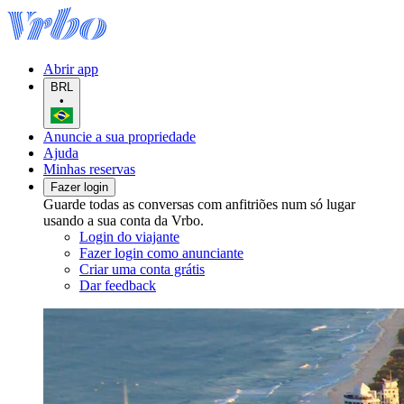
Abrir app
BRL
•
Anuncie a sua propriedade
Ajuda
Minhas reservas
Fazer login
Guarde todas as conversas com anfitriões num só lugar
usando a sua conta da Vrbo.
Login do viajante
Fazer login como anunciante
Criar uma conta grátis
Dar feedback