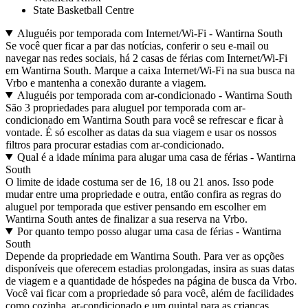
State Basketball Centre
Aluguéis por temporada com Internet/Wi-Fi - Wantirna South
Se você quer ficar a par das notícias, conferir o seu e-mail ou
navegar nas redes sociais, há 2 casas de férias com Internet/Wi-Fi
em Wantirna South. Marque a caixa Internet/Wi-Fi na sua busca na
Vrbo e mantenha a conexão durante a viagem.
Aluguéis por temporada com ar-condicionado - Wantirna South
São 3 propriedades para aluguel por temporada com ar-
condicionado em Wantirna South para você se refrescar e ficar à
vontade. É só escolher as datas da sua viagem e usar os nossos
filtros para procurar estadias com ar-condicionado.
Qual é a idade mínima para alugar uma casa de férias - Wantirna
South
O limite de idade costuma ser de 16, 18 ou 21 anos. Isso pode
mudar entre uma propriedade e outra, então confira as regras do
aluguel por temporada que estiver pensando em escolher em
Wantirna South antes de finalizar a sua reserva na Vrbo.
Por quanto tempo posso alugar uma casa de férias - Wantirna
South
Depende da propriedade em Wantirna South. Para ver as opções
disponíveis que oferecem estadias prolongadas, insira as suas datas
de viagem e a quantidade de hóspedes na página de busca da Vrbo.
Você vai ficar com a propriedade só para você, além de facilidades
como cozinha, ar-condicionado e um quintal para as crianças