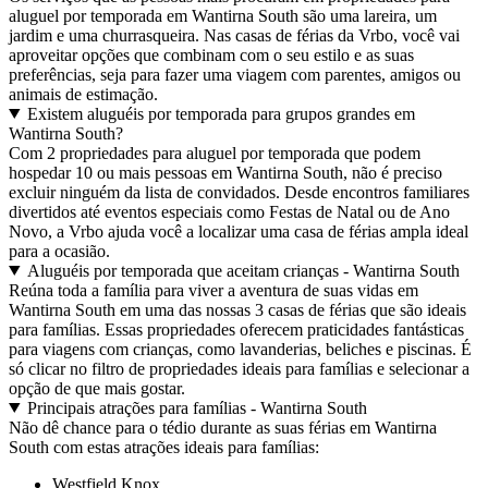
aluguel por temporada em Wantirna South são uma lareira, um
jardim e uma churrasqueira. Nas casas de férias da Vrbo, você vai
aproveitar opções que combinam com o seu estilo e as suas
preferências, seja para fazer uma viagem com parentes, amigos ou
animais de estimação.
Existem aluguéis por temporada para grupos grandes em
Wantirna South?
Com 2 propriedades para aluguel por temporada que podem
hospedar 10 ou mais pessoas em Wantirna South, não é preciso
excluir ninguém da lista de convidados. Desde encontros familiares
divertidos até eventos especiais como Festas de Natal ou de Ano
Novo, a Vrbo ajuda você a localizar uma casa de férias ampla ideal
para a ocasião.
Aluguéis por temporada que aceitam crianças - Wantirna South
Reúna toda a família para viver a aventura de suas vidas em
Wantirna South em uma das nossas 3 casas de férias que são ideais
para famílias. Essas propriedades oferecem praticidades fantásticas
para viagens com crianças, como lavanderias, beliches e piscinas. É
só clicar no filtro de propriedades ideais para famílias e selecionar a
opção de que mais gostar.
Principais atrações para famílias - Wantirna South
Não dê chance para o tédio durante as suas férias em Wantirna
South com estas atrações ideais para famílias:
Westfield Knox