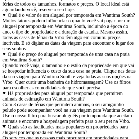
férias de todos os tamanhos, formatos e preços. O local ideal está
aguardando você, reserve o seu hoje.
Qual é o valor de um aluguel por temporada em Wantirna South?
Muitos fatores podem influenciar o quanto você vai pagar por um
aluguel por temporada em Wantirna South, incluindo a época do
ano, o tipo de propriedade e a duração da estadia. Mesmo assim,
todas as casas de férias da Vrbo têm algo em comum: preços
incríveis. É só digitar as datas da viagem para encontrar o lugar dos
seus sonhos.
Qual é o preço do aluguel por temporada de uma casa na praia
em Wantirna South?
Quando você viaja, o tamanho e o estilo da propriedade em que vai
se hospedar influencia o custo da sua casa na praia. Clique nas datas
da sua viagem para Wantirna South e veja todas as suas opções na
Vrbo. Quer curtir uma banheira de hidromassagem? Use os filtros
para escolher as comodidades de que você precisa.
Há propriedades para aluguel por temporada que permitem
animais de estimação em Wantirna South?
Com 3 casas de férias que permitem animais, o seu amiguinho
peludo pode acompanhar você na sua viagem para Wantirna South.
Use o nosso filtro para buscar aluguéis por temporada que aceitam
animais e encontre a hospedagem perfeita para o seu pet na Vrbo.
Quais são as facilidades mais populares em propriedades para
aluguel por temporada em Wantirna South?
Os serviços que as pessoas mais procuram em propriedades para