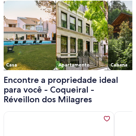
Busque casas
Busque apartamentos
buscar caba
Casa
Apartamento
Cabana
Encontre a propriedade ideal
para você - Coqueiral -
Réveillon dos Milagres
Mais informações sobre Incrível sobrado novo perto da prai
Mais info