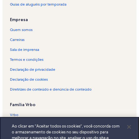
Aluguéis por temporada - Passo de Camaragibe
Guias de aluguéis por temporada
Aluguéis por temporada - Praia do Patacho
Aluguéis por temporada - Rio Manguaba
Empresa
Aluguéis por temporada - Praia de Lages
Quem somos
Aluguéis por temporada - São Luís do Quitunde
Carreiras
Aluguéis por temporada - Porto de Pedras
Sala de imprensa
Aluguéis por temporada - Praia do Toque
Termos e condições
Aluguéis por temporada - Pontal do Maragogi
Declaração de privacidade
Aluguéis por temporada - Japaratinga
Declaração de cookies
Aluguéis por temporada - Praia de São Miguel dos Milagres
Diretrizes de conteúdo e denúncia de conteúdo
Aluguéis por temporada - Barreira do Boqueirão
Aluguéis por temporada - Praia do Marceneiro
Família Vrbo
Aluguéis por temporada - São Miguel dos Milagres
Vrbo
Aluguéis por temporada - Praia de Tabuba
Abritel.fr
Ao clicar em “Aceitar todos os cookies”, você concorda com
Aluguéis por temporada - Fazenda Fiore Resort
o armazenamento de cookies no seu dispositivo para
FeWo-direkt.de
melhorar a navegação no site, analisar o uso do site e