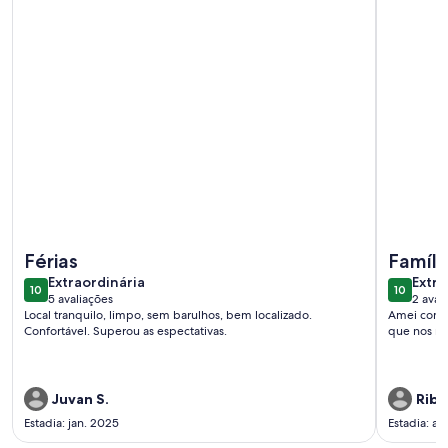
Mais informações sobre Morada do Toque 19
Mais info
Férias
Famíli
extraordinária
extra
Extraordinária
Extra
10
10
10 de 10
10 de 10
5 avaliações
2 aval
(5
(2
Local tranquilo, limpo, sem barulhos, bem localizado.
Amei como 
avaliações)
avali
Confortável. Superou as espectativas.
que nos re
Juvan S.
Ribe
Estadia: jan. 2025
Estadia: ab