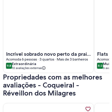
Mais informações sobre Incrível sobrado novo perto da prai
Mais info
Incrível sobrado novo perto da praia,
Flats 
para seu conforto e descanso
Acomoda 6 pessoas · 3 quartos · Mais de 3 banheiros
Acomoda 5
extraordinária
muit
Extraordinária
Muit
9,8
8,0
9,8 de 10
8,0 de 1
10 avaliações externas
6 aval
boa
(6
Propriedades com as melhores
avali
avaliações - Coqueiral -
Réveillon dos Milagres
Mais informações sobre Morada do Toque 19
Mais info