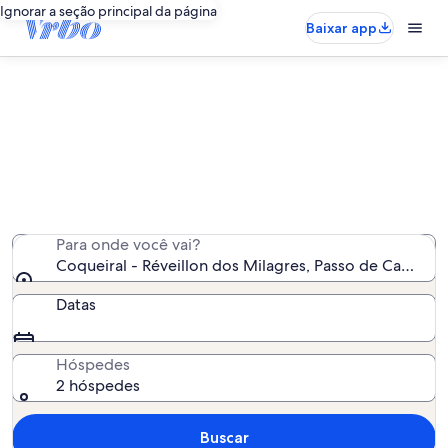
Ignorar a seção principal da página
Baixar app
Aluguéis por temporada perto de
Coqueiral - Réveillon dos Milagres
Encontramos 112 aluguéis por temporada para você -
insira suas datas para ver a disponibilidade
Para onde você vai?
Coqueiral - Réveillon dos Milagres, Passo de Camaragi
Datas
Hóspedes
2 hóspedes
Buscar