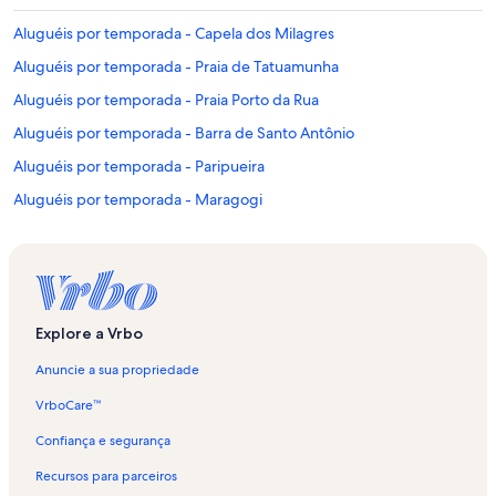
Aluguéis por temporada - Capela dos Milagres
Aluguéis por temporada - Praia de Tatuamunha
Aluguéis por temporada - Praia Porto da Rua
Aluguéis por temporada - Barra de Santo Antônio
Aluguéis por temporada - Paripueira
Aluguéis por temporada - Maragogi
Aluguéis por temporada - Tatuamunha
Aluguéis por temporada - São Luzia
Aluguéis por temporada - Porto da Rua
Aluguéis por temporada - Praia de Bitinguí
Explore a Vrbo
Aluguéis por temporada - Praia do Marceneiro
Anuncie a sua propriedade
Aluguéis por temporada - Praia do Sonho Verde
VrboCare™
Aluguéis por temporada - Praia do Carro Quebrado
Confiança e segurança
Aluguéis por temporada - Mirante do Alto do Cruzeiro
Recursos para parceiros