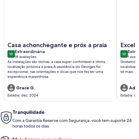
Mais informações sobre Casa de Praia 4 suítes c/ piscina. 
Mais info
Casa achonchegante e próx a praia
Excel
extraordinária
extra
Extraordinária
Extra
10
10
10 de 10
10 de 10
18 avaliações
1 avali
(18
(1
As instalações são ótimas, a casa super confortável e ótima
Gostamos d
avaliações)
avali
localização próxima à praia.A assistência do Georges foi
localoliza
excepcional, nas orientações e dicas que nos fez ter uma
td mais.
experiência maravilhosa.
Grace G.
Adel
Estadia: dez. 2024
Estadia: ou
Tranquilidade
Com a Garantia Reserve com Segurança, você tem suporte 24
horas todos os dias.