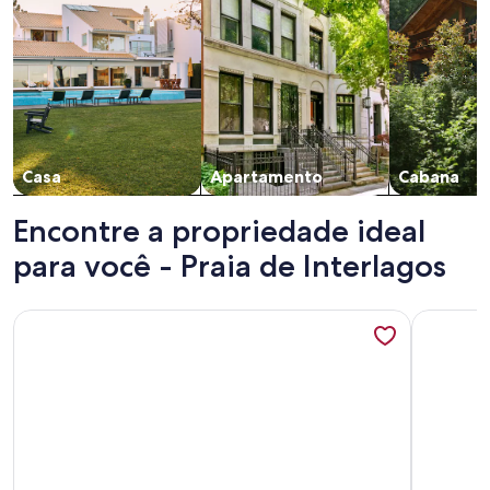
Casa
Apartamento
Cabana
Encontre a propriedade ideal
para você - Praia de Interlagos
Mais informações sobre Casa em Frente a Praia no Condomín
Mais inf