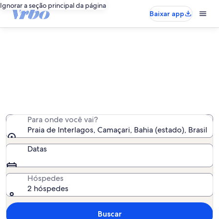
Ignorar a seção principal da página
Baixar app
Aluguéis por temporada perto de
Praia de Interlagos
Encontramos 293 aluguéis por temporada para você -
insira suas datas para ver a disponibilidade
Para onde você vai?
Praia de Interlagos, Camaçari, Bahia (estado), Brasil
Datas
Hóspedes
2 hóspedes
Buscar