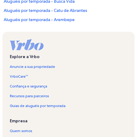
Aluguéis por temporada - Busca Vida
Aluguéis por temporada - Catu de Abrantes
Aluguéis por temporada - Arembepe
Aluguéis por temporada - Jacuípe
Aluguéis por temporada - Praia Vilas do Atlântico
Aluguéis por temporada - Lauro de Freitas
Aluguéis por temporada - Projeto Tamar
Explore a Vrbo
Aluguéis por temporada - Parque Encontro das Águas
Anuncie a sua propriedade
Aluguéis por temporada - Loteamento Miragem
VrboCare™
Aluguéis por temporada - Praia do Flamengo
Confiança e segurança
Aluguéis por temporada - Park Condominium Interlagos
Recursos para parceiros
Aluguéis por temporada - Buraquinho
Guias de aluguéis por temporada
Aluguéis por temporada - Shopping Villas Boulevard
Aluguéis por temporada - Vilas do Atlântico
Empresa
Aluguéis por temporada - Itacimirim
Quem somos