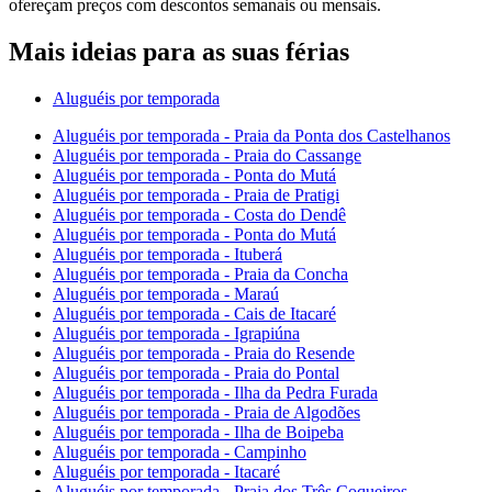
ofereçam preços com descontos semanais ou mensais.
Mais ideias para as suas férias
Aluguéis por temporada
Aluguéis por temporada - Praia da Ponta dos Castelhanos
Aluguéis por temporada - Praia do Cassange
Aluguéis por temporada - Ponta do Mutá
Aluguéis por temporada - Praia de Pratigi
Aluguéis por temporada - Costa do Dendê
Aluguéis por temporada - Ponta do Mutá
Aluguéis por temporada - Ituberá
Aluguéis por temporada - Praia da Concha
Aluguéis por temporada - Maraú
Aluguéis por temporada - Cais de Itacaré
Aluguéis por temporada - Igrapiúna
Aluguéis por temporada - Praia do Resende
Aluguéis por temporada - Praia do Pontal
Aluguéis por temporada - Ilha da Pedra Furada
Aluguéis por temporada - Praia de Algodões
Aluguéis por temporada - Ilha de Boipeba
Aluguéis por temporada - Campinho
Aluguéis por temporada - Itacaré
Aluguéis por temporada - Praia dos Três Coqueiros