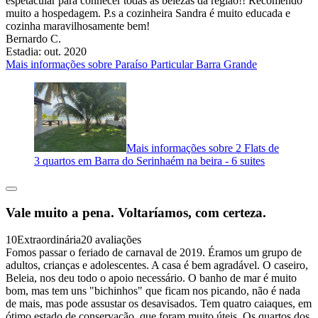
espetacular para conhecer todas as belezas da região!! Recomendo
muito a hospedagem. P.s a cozinheira Sandra é muito educada e
cozinha maravilhosamente bem!
Bernardo C.
Estadia: out. 2020
Mais informações sobre Paraíso Particular Barra Grande
Mais informações sobre 2 Flats de
3 quartos em Barra do Serinhaém na beira - 6 suites
Vale muito a pena. Voltaríamos, com certeza.
10
Extraordinária
20 avaliações
Fomos passar o feriado de carnaval de 2019. Éramos um grupo de
adultos, crianças e adolescentes. A casa é bem agradável. O caseiro,
Beleia, nos deu todo o apoio necessário. O banho de mar é muito
bom, mas tem uns "bichinhos" que ficam nos picando, não é nada
de mais, mas pode assustar os desavisados. Tem quatro caiaques, em
ótimo estado de conservação, que foram muito úteis. Os quartos dos