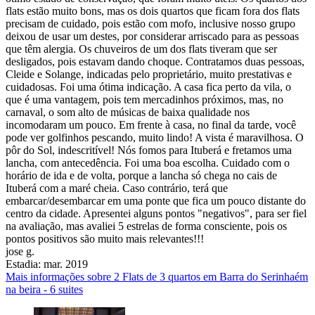
flats estão muito bons, mas os dois quartos que ficam fora dos flats
precisam de cuidado, pois estão com mofo, inclusive nosso grupo
deixou de usar um destes, por considerar arriscado para as pessoas
que têm alergia. Os chuveiros de um dos flats tiveram que ser
desligados, pois estavam dando choque. Contratamos duas pessoas,
Cleide e Solange, indicadas pelo proprietário, muito prestativas e
cuidadosas. Foi uma ótima indicação. A casa fica perto da vila, o
que é uma vantagem, pois tem mercadinhos próximos, mas, no
carnaval, o som alto de músicas de baixa qualidade nos
incomodaram um pouco. Em frente à casa, no final da tarde, você
pode ver golfinhos pescando, muito lindo! A vista é maravilhosa. O
pôr do Sol, indescritível! Nós fomos para Ituberá e fretamos uma
lancha, com antecedência. Foi uma boa escolha. Cuidado com o
horário de ida e de volta, porque a lancha só chega no cais de
Ituberá com a maré cheia. Caso contrário, terá que
embarcar/desembarcar em uma ponte que fica um pouco distante do
centro da cidade. Apresentei alguns pontos "negativos", para ser fiel
na avaliação, mas avaliei 5 estrelas de forma consciente, pois os
pontos positivos são muito mais relevantes!!!
jose g.
Estadia: mar. 2019
Mais informações sobre 2 Flats de 3 quartos em Barra do Serinhaém
na beira - 6 suites