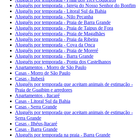
Aluguéis por temporada - Igreja do Nosso Senhor do Bonfim
Aluguéis por temporada - Litoral Sul da Bahia
Aluguéis por temporada - Nilo Peçanha
Aluguéis por temporada - Praia de Barra Grande
Aluguéis por temporada - Praia de Taipus de Fora
Aluguéis por temporada - Praia de Magalhães
Aluguéis por temporada - Praia da Ribeira
Aluguéis por temporada - Cova da Onça
Aluguéis por temporada - Praia de Moreré
Aluguéis por temporada - Barra Grande
Aluguéis por temporada - Ponta dos Castelhanos
Apartamentos - Morro de São Paulo
Casas - Morro de São Paulo
Casas - Ituberá
Aluguéis por temporada que aceitam animais de estimação -
Praia de Guaibim e arredores
Apartamentos - Itacaré
Casas - Litoral Sul da Bahia
Casas - Serra Grande
Aluguéis por temporada que aceitam animais de estimação -
Serra Grande
Casas - Ilhéus-Itacaré
Casas - Barra Grande
Aluguéis por temporada na praia - Barra Grande