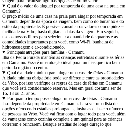
viagem para localizar algumas opções de ótimo valor.
Qual é o valor do aluguel por temporada de uma casa na praia em
Camamu?
O preço médio de uma casa na praia para alugar por temporada em
Camamu depende da época da viagem, bem como do tamanho e do
estilo da propriedade. É possível consultar os valores com rapidez e
facilidade na Vrbo, basta digitar as datas da viagem. Em seguida,
use os nossos filtros para selecionar a quantidade de quartos e as
comodidades importantes para você, como Wi-Fi, banheira de
hidromassagem e ar-condicionado.
Principais atrações para famílias - Camamu
Ilha da Pedra Furada mantém as crianças entretidas durante as férias
em Camamu. Essa é uma atração ideal para famílias que fica bem
perto da região do centro.
Qual é a idade mínima para alugar uma casa de férias - Camamu
A idade mínima obrigatória pode ser diferente entre as propriedades
da Vrbo, por isso verifique as regras da casa de férias em Camamu
que você está considerando reservar. Mas em geral costuma ser de
16, 18 ou 21 anos.
Por quanto tempo posso alugar uma casa de férias - Camamu
Isso depende da propriedade em Camamu. Para ver uma lista de
opções oferecendo estadias prolongadas, insira as datas e o número
de pessoas na Vrbo. Você vai ficar com o lugar todo para você, além
de vantagens como cozinha completa e um quintal para as crianças
correrem e brincarem. Busque estadias de longa duração que