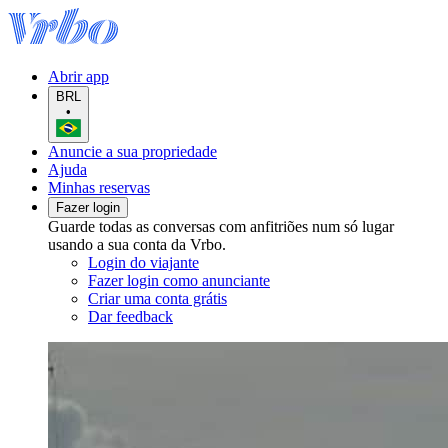
Abrir app
BRL
•
Anuncie a sua propriedade
Ajuda
Minhas reservas
Fazer login
Guarde todas as conversas com anfitriões num só lugar
usando a sua conta da Vrbo.
Login do viajante
Fazer login como anunciante
Criar uma conta grátis
Dar feedback