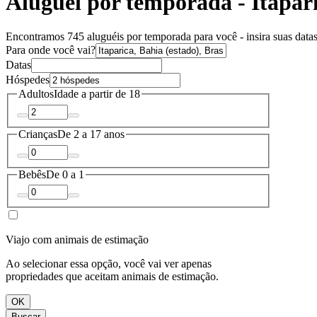
Aluguel por temporada - Itapar
Encontramos 745 aluguéis por temporada para você - insira suas datas
Para onde você vai?
Datas
Hóspedes
Adultos
Idade a partir de 18
Crianças
De 2 a 17 anos
Bebês
De 0 a 1
Viajo com animais de estimação
Ao selecionar essa opção, você vai ver apenas
propriedades que aceitam animais de estimação.
OK
Buscar