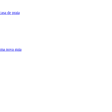
asa de praia
 uma nova guia