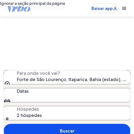
Ignorar a seção principal da página
Baixar app
Aluguéis por temporada perto de
Forte de São Lourenço
Encontramos 788 aluguéis por temporada para você -
insira suas datas para ver a disponibilidade
Para onde você vai?
Forte de São Lourenço, Itaparica, Bahia (estado), Brasi
Datas
Hóspedes
2 hóspedes
Buscar