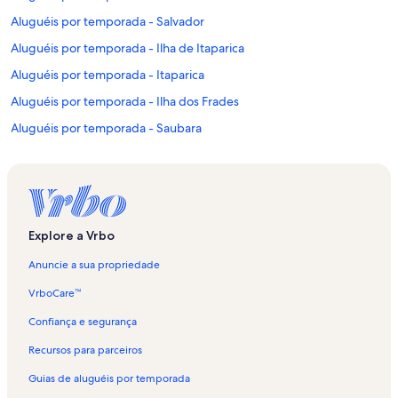
Aluguéis por temporada - Salvador
Aluguéis por temporada - Ilha de Itaparica
Aluguéis por temporada - Itaparica
Aluguéis por temporada - Ilha dos Frades
Aluguéis por temporada - Saubara
Aluguéis por temporada - Praia Paramana
Aluguéis por temporada - Praia do Paredão
Aluguéis por temporada - Monte Serrat
Aluguéis por temporada - Praia do Farol da Barra
Explore a Vrbo
Aluguéis por temporada - Praia da Penha
Anuncie a sua propriedade
Aluguéis por temporada - Fonte da Bica
VrboCare™
Aluguéis por temporada - Forte de Nossa Senhora de Monte Serrat
Confiança e segurança
Aluguéis por temporada - Praia da Gamboa
Recursos para parceiros
Aluguéis por temporada - Praia do Cantagalo
Guias de aluguéis por temporada
Aluguéis por temporada - Barra do Gil