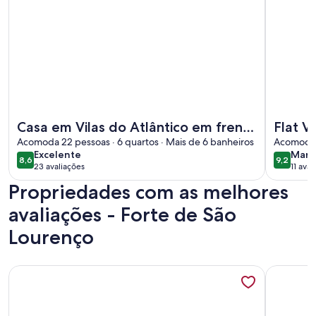
Mais informações sobre Casa em Vilas do Atlântico em frent
Mais info
Casa em Vilas do Atlântico em frente
Flat V
ao mar com seis suítes climatizadas
Acomoda 22 pessoas · 6 quartos · Mais de 6 banheiros
Verme
Acomoda 3
excelente
mara
Excelente
Mara
8,6
9,2
8,6 de 10
9,2 de 1
23 avaliações
11 ava
(23
Propriedades com as melhores
avaliações)
avaliações - Forte de São
Lourenço
Mais informações sobre Belo apt próximo ao Farol da Barra 
Mais info