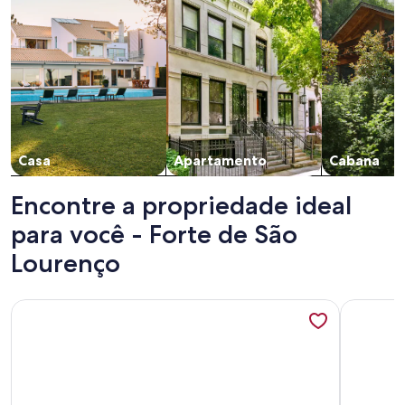
Casa
Apartamento
Cabana
Encontre a propriedade ideal
para você - Forte de São
Lourenço
Mais informações sobre Casa em Vilas do Atlântico em frent
Mais info