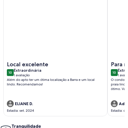
Mais informações sobre Belo apt próximo ao Farol da Barra 
Mais info
Local excelente
Para r
extraordinária
extra
Extraordinária
Extra
10
10
10 de 10
10 de 10
1 avaliação
1 avali
(1
(1
Além do apto ter um ótima localização a Barra e um local
O condomín
avaliação)
avali
lindo. Recomendamos!
praia linda
ótimo. Val
ELIANE D.
Adri
Estadia: set. 2024
Estadia: d
Tranquilidade