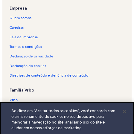
Aluguéis por temporada - Praia de Boa Viagem
Empresa
Aluguéis por temporada - Mercado Modelo
Quem somos
Aluguéis por temporada - Madre de Deus
Carreiras
Aluguéis por temporada - Igreja de Nossa Senhora da Piedade
Sala de imprensa
Aluguéis por temporada - Barra
Termos e condições
Aluguéis por temporada - Barra do Paraguaçu
Declaração de privacidade
Aluguéis por temporada - Vera Cruz
Declaração de cookies
Aluguéis por temporada - Bonfim
Diretrizes de conteúdo e denúncia de conteúdo
Aluguéis por temporada - Aratuba
Aluguéis por temporada - Praia do Tobar
Família Vrbo
Aluguéis por temporada - Mar Grande
Vrbo
Aluguéis por temporada - Salinas da Margarida
Abritel.fr
Ao clicar em “Aceitar todos os cookies”, você concorda com
Aluguéis por temporada - Praia do Forte Itaparica
o armazenamento de cookies no seu dispositivo para
FeWo-direkt.de
melhorar a navegação no site, analisar o uso do site e
Aluguéis por temporada - Praia Ponta de Nossa Senhora de
ajudar em nossos esforços de marketing.
Bookabach.co.nz
Guadalupe