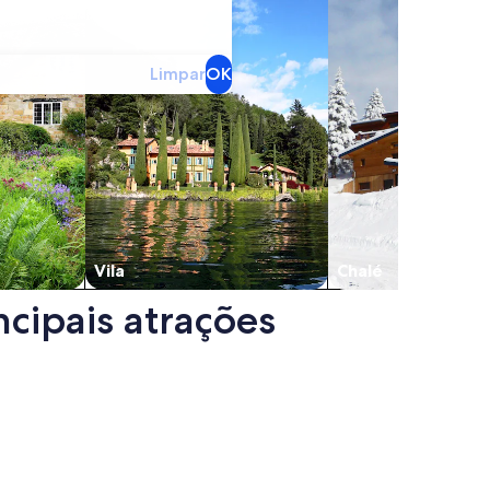
Limpar
OK
Vila
Chalé
cipais atrações
antoro. Abre em uma nova janela.