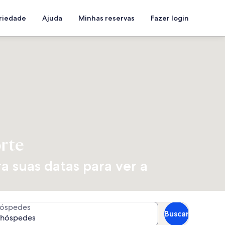
priedade
Ajuda
Minhas reservas
Fazer login
rte
a suas datas para ver a
óspedes
Buscar
 hóspedes