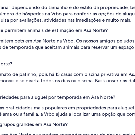
 variar dependendo do tamanho e do estilo da propriedade, b
 número de hóspedes na Vrbo para conferir as opções de alugu
quisa por avaliações, atividades nas imediações e muito mais.
ue permitem animais de estimação em Asa Norte?
permitem pets em Asa Norte na Vrbo. Os nossos amigos pel
is de temporada que aceitam animais para reservar um espaço
Norte?
mato de patinho, pois há 13 casas com piscina privativa em 
is e se divirta todos os dias na piscina. Basta inserir as data
priedades para aluguel por temporada em Asa Norte?
as praticidades mais populares em propriedades para alugue
ê ama ou a família, a Vrbo ajuda a localizar uma opção que co
 grupos grandes em Asa Norte?
a em Asa Norte que podem acomodar grupos de dez ou mais p