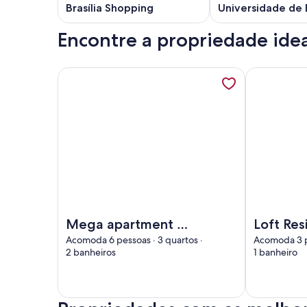
Brasília Shopping
Universidade de B
Encontre a propriedade idea
Mais informações sobre Mega apartment on SQN 2
Mais inform
Imagem de Mega apartment on SQN 214 opposite
Imagem de L
Mega apartment on
Loft Res
SQN 214 opposite
GreenPa
Acomoda 6 pessoas · 3 quartos ·
Acomoda 3 pe
2 banheiros
1 banheiro
the Olhos D`Água
Park