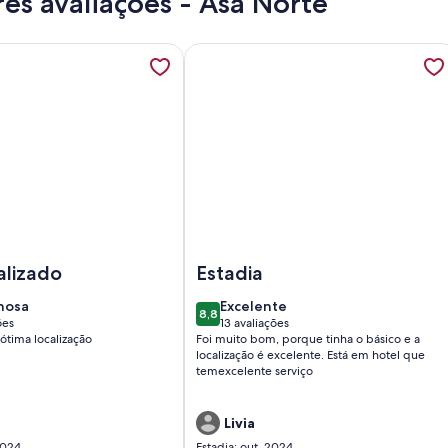
es avaliações - Asa Norte
Perto da UNB, abre em uma nova guia
ações sobre OZPED Flats Particulares Athos Bulcão, abre em 
Mais informações sobre OZPED Flats
ZPED Flats Particulares Athos Bulcão
Imagem de OZPED Flats Particulares
alizado
Estadia
hosa
excelente
hosa
Excelente
8,8
8,8 de 10
ões
13 avaliações
(13
ótima localização
Foi muito bom, porque tinha o básico e a
ões)
avaliações)
localização é excelente. Está em hotel que
temexcelente serviço
Livia
2024
Estadia: out. 2024