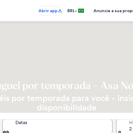
•
Abrir app
BRL
Anuncie a sua pro
uguel por temporada - Asa No
s por temporada para você - insir
disponibilidade
Datas
H
2